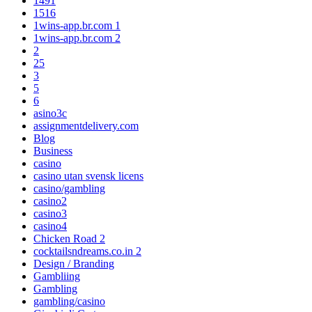
1491
1516
1wins-app.br.com 1
1wins-app.br.com 2
2
25
3
5
6
asino3c
assignmentdelivery.com
Blog
Business
casino
casino utan svensk licens
casino/gambling
casino2
casino3
casino4
Chicken Road 2
cocktailsndreams.co.in 2
Design / Branding
Gambliing
Gambling
gambling/casino