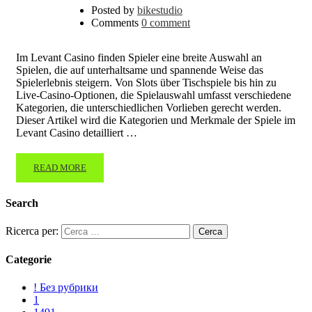
Posted by
bikestudio
Comments
0 comment
Im Levant Casino finden Spieler eine breite Auswahl an
Spielen, die auf unterhaltsame und spannende Weise das
Spielerlebnis steigern. Von Slots über Tischspiele bis hin zu
Live-Casino-Optionen, die Spielauswahl umfasst verschiedene
Kategorien, die unterschiedlichen Vorlieben gerecht werden.
Dieser Artikel wird die Kategorien und Merkmale der Spiele im
Levant Casino detailliert …
READ MORE
Search
Ricerca per:
Categorie
! Без рубрики
1