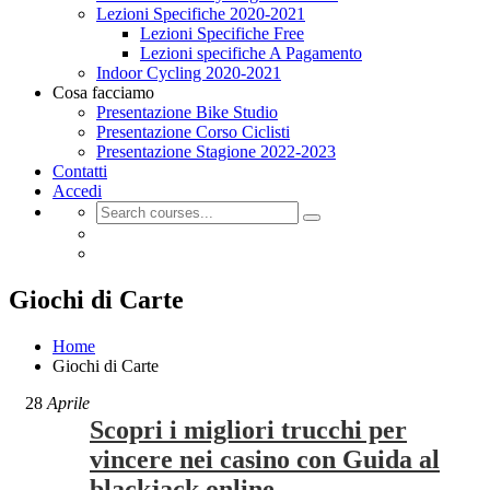
Lezioni Specifiche 2020-2021
Lezioni Specifiche Free
Lezioni specifiche A Pagamento
Indoor Cycling 2020-2021
Cosa facciamo
Presentazione Bike Studio
Presentazione Corso Ciclisti
Presentazione Stagione 2022-2023
Contatti
Accedi
Giochi di Carte
Home
Giochi di Carte
28
Aprile
Scopri i migliori trucchi per
vincere nei casino con Guida al
blackjack online