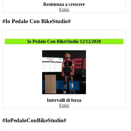
Resistenza a crescere
Entra
#Io Pedalo Con BikeStudio#
Io Pedalo Con BikeStudio 12/12/2020
Intervalli di forza
Entra
#IoPedaloConBikeStudio#