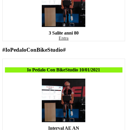
3 Salite anni 80
Entra
#IoPedaloConBikeStudio#
Io Pedalo Con BikeStudio 10/01/2021
Interval AE AN