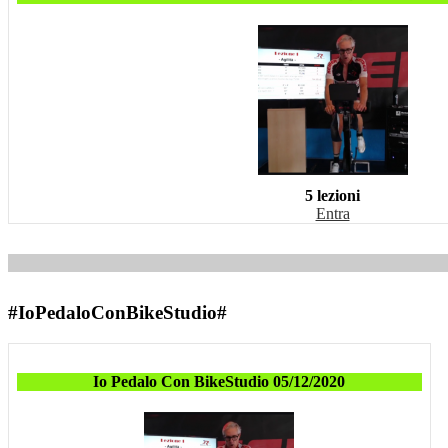
5 lezioni
Entra
#IoPedaloConBikeStudio#
Io Pedalo Con BikeStudio 05/12/2020