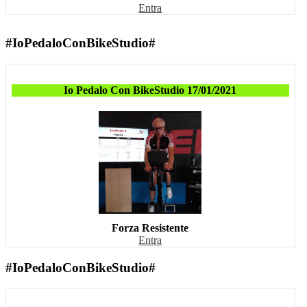
Entra
#IoPedaloConBikeStudio#
Io Pedalo Con BikeStudio 17/01/2021
Forza Resistente
Entra
#IoPedaloConBikeStudio#