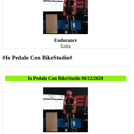
Endurance
Entra
#Io Pedalo Con BikeStudio#
Io Pedalo Con BikeStudio 06/12/2020