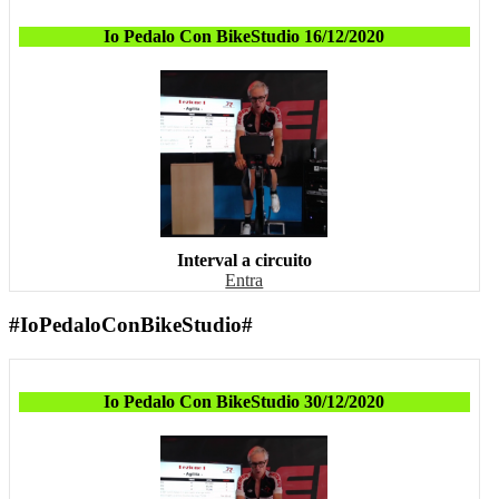
Io Pedalo Con BikeStudio 16/12/2020
Interval a circuito
Entra
#IoPedaloConBikeStudio#
Io Pedalo Con BikeStudio 30/12/2020