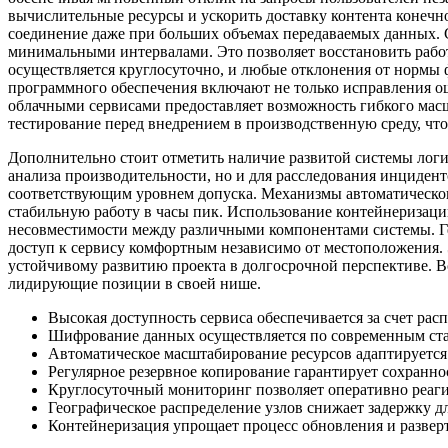
вычислительные ресурсы и ускорить доставку контента конечно
соединение даже при больших объемах передаваемых данных. С
минимальными интервалами. Это позволяет восстановить работ
осуществляется круглосуточно, и любые отклонения от нормы
программного обеспечения включают не только исправления ош
облачными сервисами предоставляет возможность гибкого мас
тестирование перед внедрением в производственную среду, чт
Дополнительно стоит отметить наличие развитой системы логир
анализа производительности, но и для расследования инциден
соответствующим уровнем допуска. Механизмы автоматического
стабильную работу в часы пик. Использование контейнеризац
несовместимости между различными компонентами системы. Гео
доступ к сервису комфортным независимо от местоположения.
устойчивому развитию проекта в долгосрочной перспективе. В
лидирующие позиции в своей нише.
Высокая доступность сервиса обеспечивается за счет ра
Шифрование данных осуществляется по современным ста
Автоматическое масштабирование ресурсов адаптируется
Регулярное резервное копирование гарантирует сохранн
Круглосуточный мониторинг позволяет оперативно реаг
Географическое распределение узлов снижает задержку д
Контейнеризация упрощает процесс обновления и разве