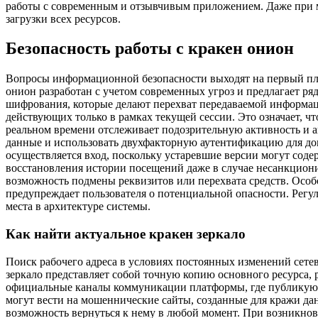
работы с современным и отзывчивым приложением. Даже при м
загрузки всех ресурсов.
Безопасность работы с кракен онион
Вопросы информационной безопасности выходят на первый пла
онион разработан с учетом современных угроз и предлагает р
шифрования, которые делают перехват передаваемой информац
действующих только в рамках текущей сессии. Это означает, 
реальном времени отслеживает подозрительную активность и а
данные и использовать двухфакторную аутентификацию для доп
осуществляется вход, поскольку устаревшие версии могут соде
восстановления истории посещений даже в случае несанкцион
возможность подмены реквизитов или перехвата средств. Осо
предупреждает пользователя о потенциальной опасности. Регу
места в архитектуре системы.
Как найти актуальное кракен зеркало
Поиск рабочего адреса в условиях постоянных изменений сет
зеркало представляет собой точную копию основного ресурса,
официальные каналы коммуникации платформы, где публикуютс
могут вести на мошеннические сайты, созданные для кражи дан
возможность вернуться к нему в любой момент. При возникнов