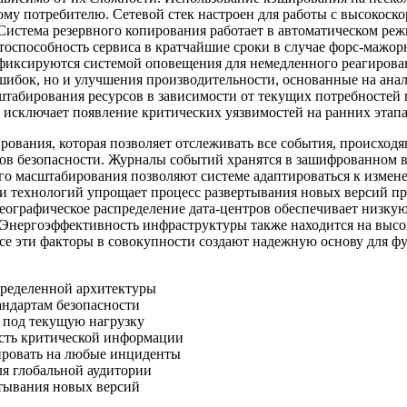
му потребителю. Сетевой стек настроен для работы с высокоско
истема резервного копирования работает в автоматическом реж
оспособность сервиса в кратчайшие сроки в случае форс-мажор
 фиксируются системой оповещения для немедленного реагирова
ибок, но и улучшения производительности, основанные на анал
штабирования ресурсов в зависимости от текущих потребностей
о исключает появление критических уязвимостей на ранних этап
ования, которая позволяет отслеживать все события, происходя
тов безопасности. Журналы событий хранятся в зашифрованном в
 масштабирования позволяют системе адаптироваться к изменен
ии технологий упрощает процесс развертывания новых версий п
графическое распределение дата-центров обеспечивает низкую 
 Энергоэффективность инфраструктуры также находится на высок
се эти факторы в совокупности создают надежную основу для ф
спределенной архитектуры
ндартам безопасности
 под текущую нагрузку
ость критической информации
ировать на любые инциденты
ля глобальной аудитории
ртывания новых версий