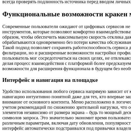
всегда проверять подлинность источника перед вводом личны
Функциональные возможности кракен 
Современные пользователи ожидают от цифровых сервисов не п
инструментов, которые позволяют комфортно взаимодействоват
образом, чтобы обеспечить максимальную скорость отклика даж
обрабатываются одновременно без потери качества обслужива
Такой подход позволяет сохранять работоспособность сервиса 
фильтрации, но и расширенные возможности настройки профил
пользователь мог сосредоточиться на своих целях, не отвлек
делая процесс взаимодействия с платформой более предсказуе
возможности для расширения функционала в будущем без необ
Интерфейс и навигация на площадке
Удобство использования любого сервиса напрямую зависит от к
навигацию интуитивно понятной даже для тех, кто впервые за
внимание от основного контента. Меню расположено в логичес
учетом рекомендаций по снижению зрительной нагрузки, что о
элементов независимо от размера экрана – будь то мощный де
символов запроса. Это значительно экономит время пользовате
различным параметрам, включая дату обновления, популярнос
интерфейс автоматически подстраивался под привычки владель