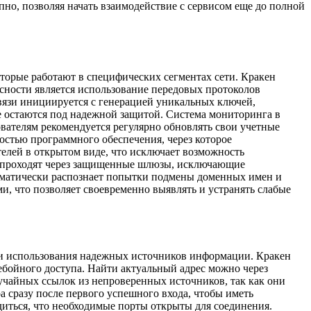
о, позволяя начать взаимодействие с сервисом еще до полной
торые работают в специфических сегментах сети. Кракен
асности является использование передовых протоколов
вязи инициируется с генерацией уникальных ключей,
е остаются под надежной защитой. Система мониторинга в
вателям рекомендуется регулярно обновлять свои учетные
остью программного обеспечения, через которое
телей в открытом виде, что исключает возможность
мы проходят через защищенные шлюзы, исключающие
томатически распознает попытки подмены доменных имен и
и, что позволяет своевременно выявлять и устранять слабые
и и использования надежных источников информации. Кракен
ебойного доступа. Найти актуальный адрес можно через
чайных ссылок из непроверенных источников, так как они
а сразу после первого успешного входа, чтобы иметь
диться, что необходимые порты открыты для соединения.