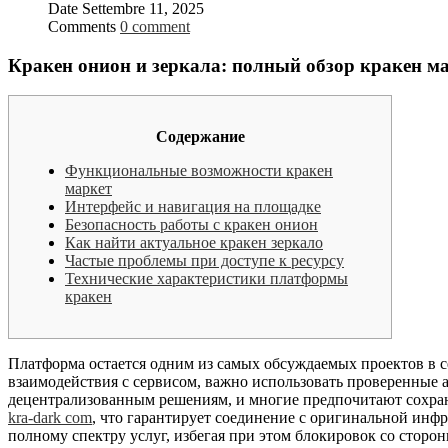
Date
Settembre 11, 2025
Comments
0 comment
Кракен онион и зеркала: полный обзор кракен ма
Содержание
Функциональные возможности кракен
маркет
Интерфейс и навигация на площадке
Безопасность работы с кракен онион
Как найти актуальное кракен зеркало
Частые проблемы при доступе к ресурсу
Технические характеристики платформы
кракен
Платформа остается одним из самых обсуждаемых проектов в с
взаимодействия с сервисом, важно использовать проверенные 
децентрализованным решениям, и многие предпочитают сохраня
kra-dark com
, что гарантирует соединение с оригинальной инф
полному спектру услуг, избегая при этом блокировок со сторо