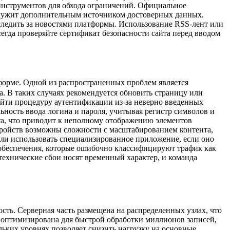
 инструментов для обхода ограничений. Официальное
 служит дополнительным источником достоверных данных.
 следить за новостями платформы. Использование RSS-лент или
егда проверяйте сертификат безопасности сайта перед вводом
орме. Одной из распространенных проблем является
а. В таких случаях рекомендуется обновить страницу или
ройти процедуру аутентификации из-за неверно введенных
ность ввода логина и пароля, учитывая регистр символов и
та, что приводит к неполному отображению элементов
тройств возможны сложности с масштабированием контента,
или использовать специализированное приложение, если оно
обеспечения, которые ошибочно классифицируют трафик как
технические сбои носят временный характер, и команда
ь. Серверная часть размещена на распределенных узлах, что
х оптимизирована для быстрой обработки миллионов записей,
ьких уровнях позволяет снизить нагрузку на основные