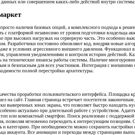
х данных или совершением каких-либо действий внутри системы
маркет
росто наличия базовых опций, а комплексного подхода к решен
ь с платформой независимо от уровня подготовки владельца акк
е при высоких нагрузках на серверную часть. Это особенно важ
ния. Разработчики постоянно обновляют код, внедряя новые ал
даже в условиях агрессивного внешнего давления. Функционал в
я, управления уведомлениями и контроля истории действий. Ка
аясь на технические нюансы работы системы. Наличие многоуро
мым и безопасным для всех участников. Интеграция с внешними 
ходимости полной перестройки архитектуры.
ачества проработки пользовательского интерфейса. Площадка кр
шел на сайт. Главная страница встречает посетителя лаконичны
ки выверенных зонах экрана, что позволяет быстро находить ну
собенно актуально при длительной работе с устройством. Адапти
сктоп или компактный смартфон. Поиск реализован с поддержкой
ля, позволяя мгновенно переходить к интересующим позициям. С
ть и категорию. При необходимости можно сохранить настройки
ца аккаунта. Все анимации и переходы между страницами выпол