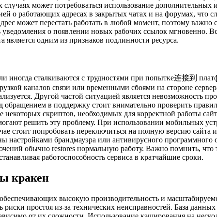
их случаях может потребоваться использование дополнительных
ией о работающих адресах в закрытых чатах и на форумах, что
 адрес может перестать работать в любой момент, поэтому важно
 уведомления о появлении новых рабочих ссылок мгновенно. Вс
а является одним из признаков подлинности ресурса.
ели иногда сталкиваются с трудностями при попытке连接到 платф
грузкой каналов связи или временными сбоями на стороне сервер
мализуется. Другой частой ситуацией является невозможность п
д обращением в поддержку стоит внимательно проверить правиль
е некоторых скриптов, необходимых для корректной работы сай
могают решить эту проблему. При использовании мобильных ус
учае стоит попробовать переключиться на полную версию сайта 
ны настройками брандмауэра или антивирусного программного 
чений обычно restores нормальную работу. Важно помнить, что 
станавливая работоспособность сервиса в кратчайшие сроки.
мы кракен
обеспечивающих высокую производительность и масштабируемост
ь риски простоя из-за технических неисправностей. База данны
ависимо от их сложности. Использование кэширования на нескол