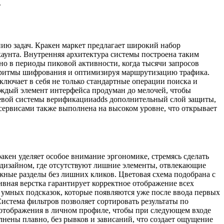
.
ию задач. Кракен маркет предлагает широкий набор
аунта. Внутренняя архитектура системы построена таким
но в периоды пиковой активности, когда тысячи запросов
горитмы шифрования и оптимизируя маршрутизацию трафика.
ключает в себя не только стандартные операции поиска и
ждый элемент интерфейса продуман до мелочей, чтобы
вневой системы верификацииadds дополнительный слой защиты,
сервисами также выполнена на высоком уровне, что открывает
акен уделяет особое внимание эргономике, стремясь сделать
м дизайном, где отсутствуют лишние элементы, отвлекающие
жные разделы без лишних кликов. Цветовая схема подобрана с
вная верстка гарантирует корректное отображение всех
 умных подсказок, которые появляются уже после ввода первых
истема фильтров позволяет сортировать результаты по
 отображения в личном профиле, чтобы при следующем входе
нены плавно, без рывков и зависаний, что создает ощущение