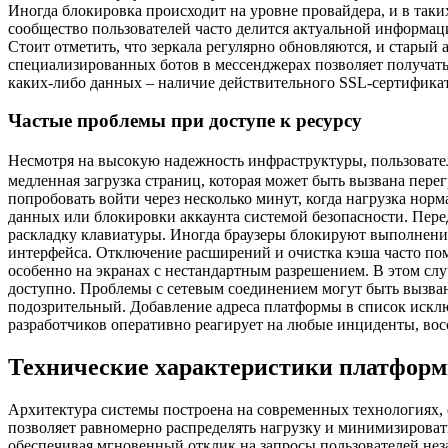
Иногда блокировка происходит на уровне провайдера, и в так
сообщество пользователей часто делится актуальной информац
Стоит отметить, что зеркала регулярно обновляются, и старый
специализированных ботов в мессенджерах позволяет получать
каких-либо данных – наличие действительного SSL-сертификат
Частые проблемы при доступе к ресурсу
Несмотря на высокую надежность инфраструктуры, пользоват
медленная загрузка страниц, которая может быть вызвана пере
попробовать войти через несколько минут, когда нагрузка нор
данных или блокировки аккаунта системой безопасности. Пере
раскладку клавиатуры. Иногда браузеры блокируют выполнени
интерфейса. Отключение расширений и очистка кэша часто по
особенно на экранах с нестандартным разрешением. В этом сл
доступно. Проблемы с сетевым соединением могут быть вызва
подозрительный. Добавление адреса платформы в список исклю
разработчиков оперативно реагирует на любые инциденты, вос
Технические характеристики платфор
Архитектура системы построена на современных технологиях, 
позволяет равномерно распределять нагрузку и минимизироват
обеспечивая мгновенный отклик на запросы пользователей нез