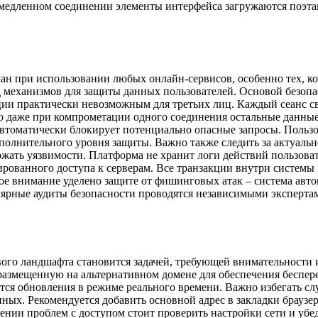
едленном соединении элементы интерфейса загружаются поэтапн
н при использовании любых онлайн-сервисов, особенно тех, ко
яд механизмов для защиты данных пользователей. Основой безоп
ии практически невозможным для третьих лиц. Каждый сеанс с
что даже при компрометации одного соединения остальные данны
втоматически блокирует потенциально опасные запросы. Пользо
олнительного уровня защиты. Важно также следить за актуальн
ржать уязвимости. Платформа не хранит логи действий пользова
ированного доступа к серверам. Все транзакции внутри систе
бое внимание уделено защите от фишинговых атак – система ав
лярные аудиты безопасности проводятся независимыми экспертам
евого ландшафта становится задачей, требующей внимательност
 размещенную на альтернативном домене для обеспечения беспер
я обновления в режиме реального времени. Важно избегать слу
ных. Рекомендуется добавить основной адрес в закладки браузер
ении проблем с доступом стоит проверить настройки сети и убе