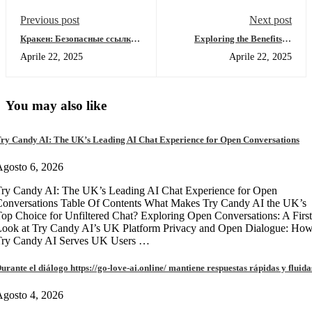
Previous post
Next post
Кракен: Безопасные ссылки
Exploring the Benefits of
и доступ в даркнет 2026
SafePal Wallet for Crypto
Aprile 22, 2025
Aprile 22, 2025
Users
You may also like
ry Candy AI: The UK’s Leading AI Chat Experience for Open Conversations
gosto 6, 2026
ry Candy AI: The UK’s Leading AI Chat Experience for Open
onversations Table Of Contents What Makes Try Candy AI the UK’s
op Choice for Unfiltered Chat? Exploring Open Conversations: A First
Look at Try Candy AI’s UK Platform Privacy and Open Dialogue: Ho
Try Candy AI Serves UK Users …
urante el diálogo https://go-love-ai.online/ mantiene respuestas rápidas y fluida
gosto 4, 2026