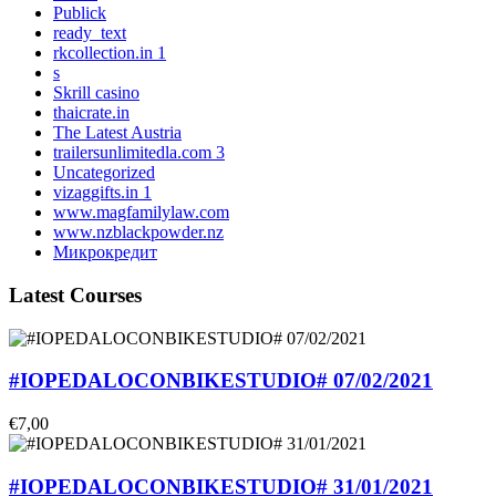
Publick
ready_text
rkcollection.in 1
s
Skrill casino
thaicrate.in
The Latest Austria
trailersunlimitedla.com 3
Uncategorized
vizaggifts.in 1
www.magfamilylaw.com
www.nzblackpowder.nz
Микрокредит
Latest Courses
#IOPEDALOCONBIKESTUDIO# 07/02/2021
€7,00
#IOPEDALOCONBIKESTUDIO# 31/01/2021