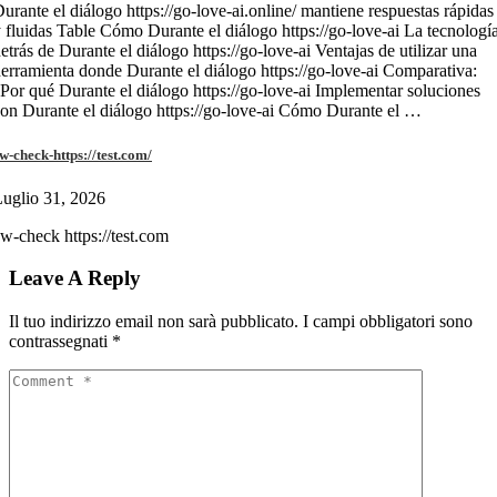
urante el diálogo https://go-love-ai.online/ mantiene respuestas rápidas
 fluidas Table Cómo Durante el diálogo https://go-love-ai La tecnologí
etrás de Durante el diálogo https://go-love-ai Ventajas de utilizar una
erramienta donde Durante el diálogo https://go-love-ai Comparativa:
Por qué Durante el diálogo https://go-love-ai Implementar soluciones
on Durante el diálogo https://go-love-ai Cómo Durante el …
w-check-https://test.com/
uglio 31, 2026
w-check https://test.com
Leave A Reply
Il tuo indirizzo email non sarà pubblicato.
I campi obbligatori sono
contrassegnati
*