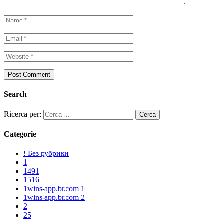
Search
Ricerca per:
Categorie
! Без рубрики
1
1491
1516
1wins-app.br.com 1
1wins-app.br.com 2
2
25