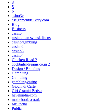
3
5
6
asino3c
assignmentdelivery.com
Blog
Business
casino
casino utan svensk licens
casino/gambling
casino2
casino3
casino4
Chicken Road 2
cocktailsndreams.co.in 2
Design / Branding
Gambliing
Gambling
gambling/casino
Giochi di Carte
Giri Gratuiti Betista
haveliindia-com
motorbooks.co.uk
Mr Pacho
Public