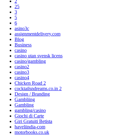
2
25
3
5
6
asino3c
assignmentdelivery.com
Blog
Business
casino
casino utan svensk licens
casino/gambling
casino2
casino3
casino4
Chicken Road 2
cocktailsndreams.co.in 2
Design / Branding
Gambliing
Gambling
gambling/casino
Giochi di Carte
Giri Gratuiti Betista
haveliindia-com
motorbooks.co.uk