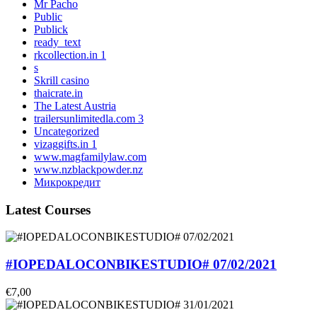
Mr Pacho
Public
Publick
ready_text
rkcollection.in 1
s
Skrill casino
thaicrate.in
The Latest Austria
trailersunlimitedla.com 3
Uncategorized
vizaggifts.in 1
www.magfamilylaw.com
www.nzblackpowder.nz
Микрокредит
Latest Courses
#IOPEDALOCONBIKESTUDIO# 07/02/2021
€7,00