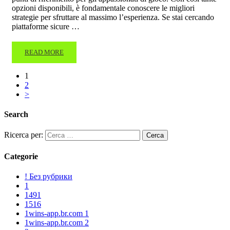
opzioni disponibili, è fondamentale conoscere le migliori
strategie per sfruttare al massimo l’esperienza. Se stai cercando
piattaforme sicure …
READ MORE
1
2
>
Search
Ricerca per:
Categorie
! Без рубрики
1
1491
1516
1wins-app.br.com 1
1wins-app.br.com 2