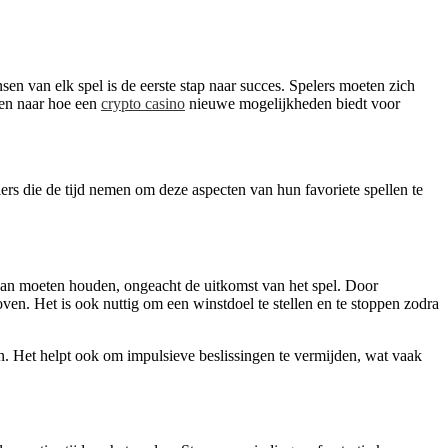
sen van elk spel is de eerste stap naar succes. Spelers moeten zich
jken naar hoe een
crypto casino
nieuwe mogelijkheden biedt voor
ers die de tijd nemen om deze aspecten van hun favoriete spellen te
aaraan moeten houden, ongeacht de uitkomst van het spel. Door
en. Het is ook nuttig om een winstdoel te stellen en te stoppen zodra
pen. Het helpt ook om impulsieve beslissingen te vermijden, wat vaak