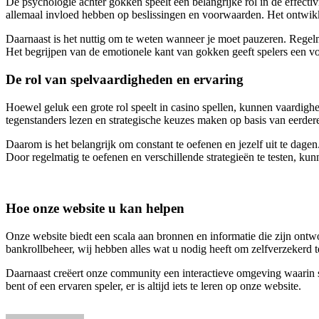
De psychologie achter gokken speelt een belangrijke rol in de effectiv
allemaal invloed hebben op beslissingen en voorwaarden. Het ontwikkel
Daarnaast is het nuttig om te weten wanneer je moet pauzeren. Regel
Het begrijpen van de emotionele kant van gokken geeft spelers een vo
De rol van spelvaardigheden en ervaring
Hoewel geluk een grote rol speelt in casino spellen, kunnen vaardigh
tegenstanders lezen en strategische keuzes maken op basis van eerdere
Daarom is het belangrijk om constant te oefenen en jezelf uit te dagen
Door regelmatig te oefenen en verschillende strategieën te testen, kun
Hoe onze website u kan helpen
Onze website biedt een scala aan bronnen en informatie die zijn ontwor
bankrollbeheer, wij hebben alles wat u nodig heeft om zelfverzekerd
Daarnaast creëert onze community een interactieve omgeving waarin s
bent of een ervaren speler, er is altijd iets te leren op onze website.