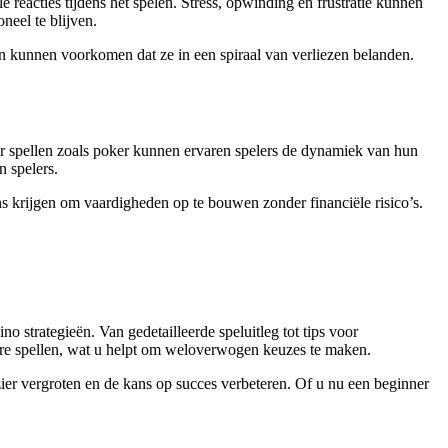
e reacties tijdens het spelen. Stress, opwinding en frustratie kunnen
neel te blijven.
n kunnen voorkomen dat ze in een spiraal van verliezen belanden.
oor spellen zoals poker kunnen ervaren spelers de dynamiek van hun
n spelers.
ans krijgen om vaardigheden op te bouwen zonder financiële risico’s.
o strategieën. Van gedetailleerde speluitleg tot tips voor
aire spellen, wat u helpt om weloverwogen keuzes te maken.
er vergroten en de kans op succes verbeteren. Of u nu een beginner