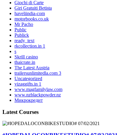
Giochi di Carte
Giri Gratuiti Betista
haveliindia-com
motorbooks.co.uk
Mr Pacho
Public
Publick
ready_text
rkcollection.in 1
s
Skrill casino
thaicrate.in
The Latest Austria
trailersunlimitedla.com 3
Uncategorized
vizaggifts.in 1
www.magfamilylaw.com
www.nzblackpowder.nz
Микрокредит
Latest Courses