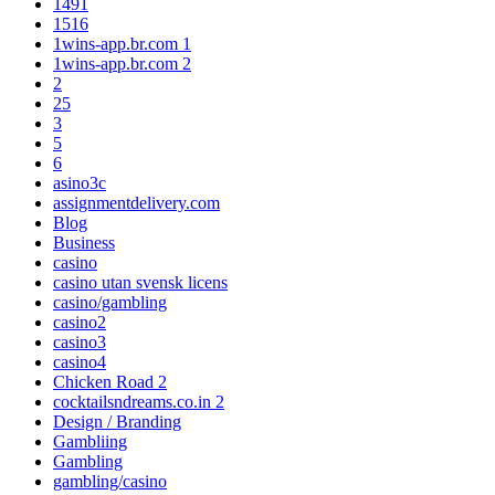
1491
1516
1wins-app.br.com 1
1wins-app.br.com 2
2
25
3
5
6
asino3c
assignmentdelivery.com
Blog
Business
casino
casino utan svensk licens
casino/gambling
casino2
casino3
casino4
Chicken Road 2
cocktailsndreams.co.in 2
Design / Branding
Gambliing
Gambling
gambling/casino