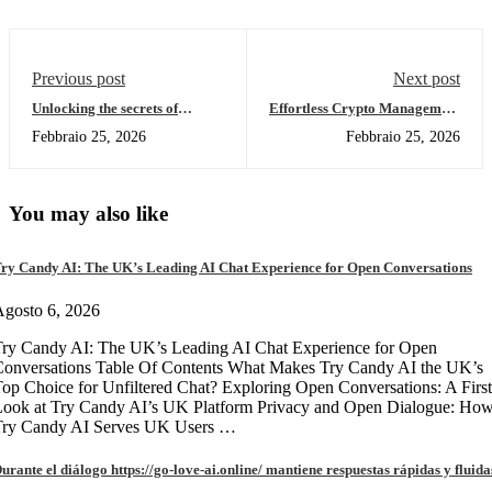
Previous post
Next post
Unlocking the secrets of
Effortless Crypto Management
successful casino strategies
with Tronscan Insights
Febbraio 25, 2026
Febbraio 25, 2026
You may also like
ry Candy AI: The UK’s Leading AI Chat Experience for Open Conversations
gosto 6, 2026
ry Candy AI: The UK’s Leading AI Chat Experience for Open
onversations Table Of Contents What Makes Try Candy AI the UK’s
op Choice for Unfiltered Chat? Exploring Open Conversations: A First
Look at Try Candy AI’s UK Platform Privacy and Open Dialogue: Ho
Try Candy AI Serves UK Users …
urante el diálogo https://go-love-ai.online/ mantiene respuestas rápidas y fluida