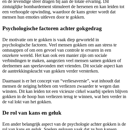
en de levendige sfeer dragen bij aan de totale ervaring. Dit
zintuiglijke bombardement stimuleert de hersenen en kan leiden tot
een verhoogde opwinding, waardoor de kans groter wordt dat
mensen hun emoties uitleven door te gokken.
Psychologische factoren achter gokgedrag
De motivatie om te gokken is vaak diep geworteld in
psychologische factoren. Veel mensen gokken om aan stress te
ontsnappen of om een gevoel van controle te ervaren in een
onzekere wereld. Het kan ook een manier zijn om sociale
verbindingen te maken, aangezien veel mensen samen gokken of
deelnemen aan speelavonden met vrienden. Dit sociale aspect kan
de aantrekkingskracht van gokken verder versterken.
Daarnaast is er het concept van “verliesaversie”, wat inhoudt dat
mensen de neiging hebben om verliezen zwaarder te wegen dan
winsten. Dit kan leiden tot een vicieuze cirkel waarbij spelers blijven
gokken in de hoop hun verliezen terug te winnen, wat hen verder in
de val lokt van het gokken.
De rol van kans en geluk
Een ander belangrijk aspect van de psychologie achter gokken is de
rol van kans en geluk. Spelers geloven vaak dat ze hun kansen