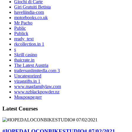
Giochi di Carte
Giri Gratuiti Betista
haveliindia-com
motorbooks.co.uk
Mr Pacho
Public
Publick
ready_text
rkcollection.in 1
s
Skrill casino
thaicrate.in
The Latest Austria
trailersunlimitedla.com 3
Uncategorized
vizaggifts.in 1
www.magfamilylaw.com
www.nzblackpowder.nz
Микрокредит
Latest Courses
#IOPEDALOCONBIKESTUDIO# 07/02/2021