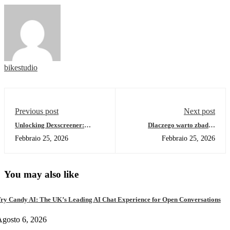
bikestudio
Previous post
Next post
Unlocking Dexscreener:
Dlaczego warto zbadać
Essential Insights for Traders
wszystkie aspekty Lex Casino?
Febbraio 25, 2026
Febbraio 25, 2026
You may also like
ry Candy AI: The UK’s Leading AI Chat Experience for Open Conversations
gosto 6, 2026