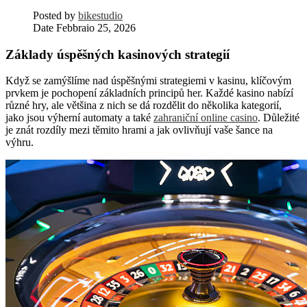
Posted by
bikestudio
Date
Febbraio 25, 2026
Základy úspěšných kasinových strategií
Když se zamýšlíme nad úspěšnými strategiemi v kasinu, klíčovým
prvkem je pochopení základních principů her. Každé kasino nabízí
různé hry, ale většina z nich se dá rozdělit do několika kategorií,
jako jsou výherní automaty a také
zahraniční online casino
. Důležité
je znát rozdíly mezi těmito hrami a jak ovlivňují vaše šance na
výhru.