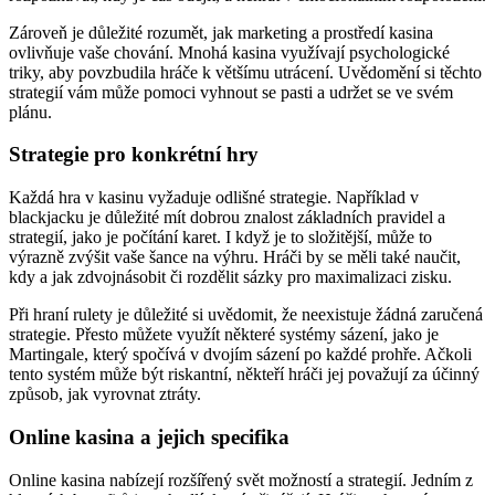
Zároveň je důležité rozumět, jak marketing a prostředí kasina
ovlivňuje vaše chování. Mnohá kasina využívají psychologické
triky, aby povzbudila hráče k většímu utrácení. Uvědomění si těchto
strategií vám může pomoci vyhnout se pasti a udržet se ve svém
plánu.
Strategie pro konkrétní hry
Každá hra v kasinu vyžaduje odlišné strategie. Například v
blackjacku je důležité mít dobrou znalost základních pravidel a
strategií, jako je počítání karet. I když je to složitější, může to
výrazně zvýšit vaše šance na výhru. Hráči by se měli také naučit,
kdy a jak zdvojnásobit či rozdělit sázky pro maximalizaci zisku.
Při hraní rulety je důležité si uvědomit, že neexistuje žádná zaručená
strategie. Přesto můžete využít některé systémy sázení, jako je
Martingale, který spočívá v dvojím sázení po každé prohře. Ačkoli
tento systém může být riskantní, někteří hráči jej považují za účinný
způsob, jak vyrovnat ztráty.
Online kasina a jejich specifika
Online kasina nabízejí rozšířený svět možností a strategií. Jedním z