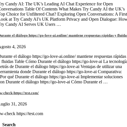
ry Candy AI: The UK’s Leading AI Chat Experience for Open
onversations Table Of Contents What Makes Try Candy AI the UK’s
op Choice for Unfiltered Chat? Exploring Open Conversations: A First
Look at Try Candy AI’s UK Platform Privacy and Open Dialogue: Ho
Try Candy AI Serves UK Users …
urante el diálogo https://go-love-ai.online/ mantiene respuestas rápidas y fluida
gosto 4, 2026
urante el diálogo https://go-love-ai.online/ mantiene respuestas rápidas
 fluidas Table Cómo Durante el diálogo https://go-love-ai La tecnologí
etrás de Durante el diálogo https://go-love-ai Ventajas de utilizar una
erramienta donde Durante el diálogo https://go-love-ai Comparativa:
Por qué Durante el diálogo https://go-love-ai Implementar soluciones
on Durante el diálogo https://go-love-ai Cómo Durante el …
w-check-https://test.com/
uglio 31, 2026
w-check https://test.com
Search