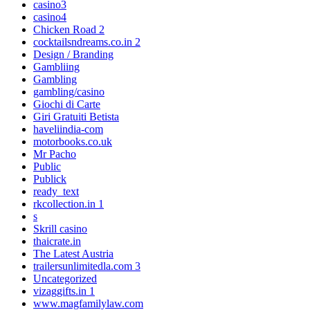
casino3
casino4
Chicken Road 2
cocktailsndreams.co.in 2
Design / Branding
Gambliing
Gambling
gambling/casino
Giochi di Carte
Giri Gratuiti Betista
haveliindia-com
motorbooks.co.uk
Mr Pacho
Public
Publick
ready_text
rkcollection.in 1
s
Skrill casino
thaicrate.in
The Latest Austria
trailersunlimitedla.com 3
Uncategorized
vizaggifts.in 1
www.magfamilylaw.com