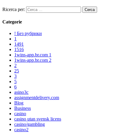
Ricerca per:
Categorie
! Без рубрики
1
1491
1516
1wins-app.br.com 1
1wins-app.br.com 2
2
25
3
5
6
asino3c
assignmentdelivery.com
Blog
Business
casino
casino utan svensk licens
casino/gambling
casino2