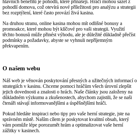
hlavních benefitů je pohodlí, které přinášejí. Hráči mohou sázet z
pohodlí domova, což otevírá nové příležitosti pro analýzu a strategii
bez rozptýlení, které často provází živá kasina.
Na druhou stranu, online kasina mohou mít odlišné bonusy a
promoakce, které mohou být klíčové pro vaši strategii. Využití
těchto bonusů může přinést výhodu, ale je důležité důkladně přečíst
podmínky a požadavky, abyste se vyhnuli nepříjemným
překvapením.
O našem webu
Náš web je věnován poskytování přesných a užitečných informací o
strategiích v kasinu. Chceme pomoci hráčům všech úrovní zlepšit
jejich dovednosti a znalosti o hrách. Naše články jsou založeny na
důkladném výzkumu a zkušenostech, abychom zajistili, že se naši
čtenáři stávají informovanějšími a úspěšnějšími hráči.
Pokud hledáte inspiraci nebo tipy pro vaše herní strategie, jste na
správném místě. Naším cílem je poskytovat kvalitní obsah, který
vám pomůže lépe porozumět hrám a optimalizovat vaše herní
zážitky v kasinech.