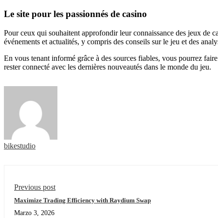
Le site pour les passionnés de casino
Pour ceux qui souhaitent approfondir leur connaissance des jeux de cas
événements et actualités, y compris des conseils sur le jeu et des anal
En vous tenant informé grâce à des sources fiables, vous pourrez fair
rester connecté avec les dernières nouveautés dans le monde du jeu.
bikestudio
Previous post
Maximize Trading Efficiency with Raydium Swap
Marzo 3, 2026