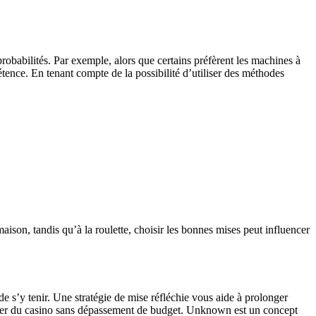
probabilités. Par exemple, alors que certains préfèrent les machines à
pétence. En tenant compte de la possibilité d’utiliser des méthodes
maison, tandis qu’à la roulette, choisir les bonnes mises peut influencer
de s’y tenir. Une stratégie de mise réfléchie vous aide à prolonger
ofiter du casino sans dépassement de budget. Unknown est un concept