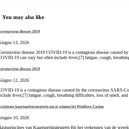
You may also like
oronavirus disease 2019
Giugno 13, 2026
oronavirus disease 2019 COVID-19 is a contagious disease caused by
OVID‑19 can vary but often include fever,[7] fatigue, cough, breathing
oronavirus disease 2019
Giugno 12, 2026
OVID-19 is a contagious disease caused by the coronavirus SARS-Co
nclude fever,[7] fatigue, cough, breathing difficulties, loss of smell, 
egitieme kaartspelstrategieën om te winnen bij WinHero Casino
Giugno 10, 2026
asisprincipes van Kaartspelstrategieën Bij het verkennen van de wereld