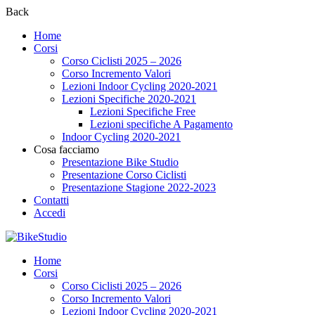
Back
Home
Corsi
Corso Ciclisti 2025 – 2026
Corso Incremento Valori
Lezioni Indoor Cycling 2020-2021
Lezioni Specifiche 2020-2021
Lezioni Specifiche Free
Lezioni specifiche A Pagamento
Indoor Cycling 2020-2021
Cosa facciamo
Presentazione Bike Studio
Presentazione Corso Ciclisti
Presentazione Stagione 2022-2023
Contatti
Accedi
Home
Corsi
Corso Ciclisti 2025 – 2026
Corso Incremento Valori
Lezioni Indoor Cycling 2020-2021