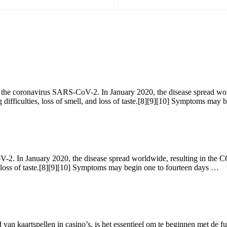
 the coronavirus SARS-CoV-2. In January 2020, the disease spread w
 difficulties, loss of smell, and loss of taste.[8][9][10] Symptoms may
V-2. In January 2020, the disease spread worldwide, resulting in t
and loss of taste.[8][9][10] Symptoms may begin one to fourteen days …
 van kaartspellen in casino’s, is het essentieel om te beginnen met de 