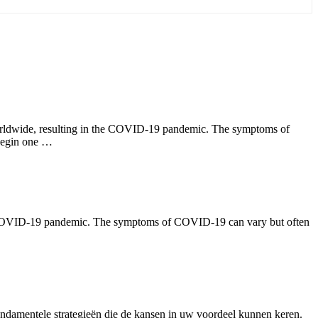
orldwide, resulting in the COVID-19 pandemic. The symptoms of
 begin one …
he COVID-19 pandemic. The symptoms of COVID‑19 can vary but often
fundamentele strategieën die de kansen in uw voordeel kunnen keren.