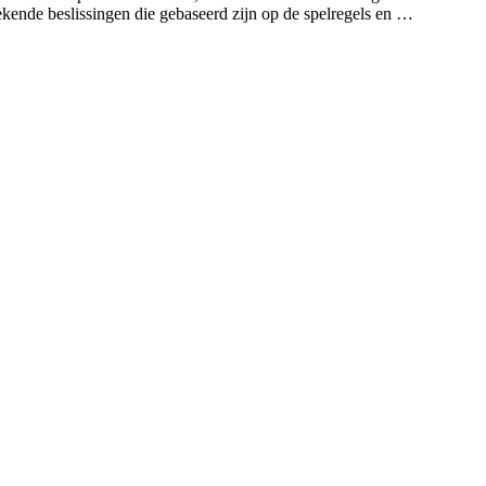
rekende beslissingen die gebaseerd zijn op de spelregels en …