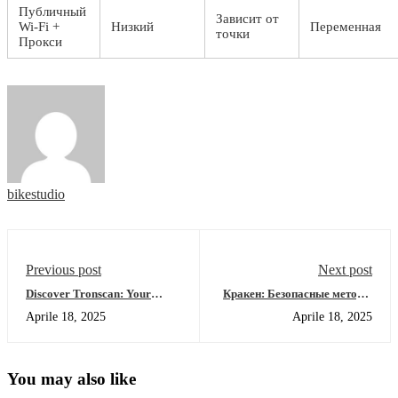
Публичный
Зависит от
Wi-Fi +
Низкий
Переменная
точки
Прокси
bikestudio
Previous post
Next post
Discover Tronscan: Your
Кракен: Безопасные методы
Essential Tool for Blockchain
доступа к даркнету 2026
Aprile 18, 2025
Aprile 18, 2025
Insights
You may also like