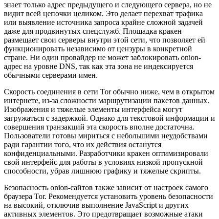
знает только адрес предыдущего и следующего сервера, но не
видит всей цепочки целиком. Это делает перехват трафика
или выявление источника запроса крайне сложной задачей
даже для продвинутых спецслужб. Площадка кракен
размещает свои серверы внутри этой сети, что позволяет ей
функционировать независимо от цензуры в конкретной
стране. Ни один провайдер не может заблокировать onion-
адрес на уровне DNS, так как эта зона не индексируется
обычными серверами имен.
Скорость соединения в сети Tor обычно ниже, чем в открытом
интернете, из-за сложности маршрутизации пакетов данных.
Изображения и тяжелые элементы интерфейса могут
загружаться с задержкой. Однако для текстовой информации и
совершения транзакций эта скорость вполне достаточна.
Пользователи готовы мириться с небольшими неудобствами
ради гарантии того, что их действия останутся
конфиденциальными. Разработчики кракен оптимизировали
свой интерфейс для работы в условиях низкой пропускной
способности, убрав лишнюю графику и тяжелые скрипты.
Безопасность onion-сайтов также зависит от настроек самого
браузера Tor. Рекомендуется установить уровень безопасности
на высокий, отключив выполнение JavaScript и других
активных элементов. Это предотвращает возможные атаки