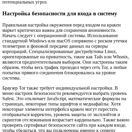
потенциальных угроз.
Настройка безопасности для входа в систему
Правильная настройка окружения перед входом на кракен
маркет критически важна для сохранения анонимности.
Начать следует с операционной системы. Использование
стандартной Windows или macOS сопряжено с риском утечки
телеметрии и фоновой передачи данных на серверы
корпораций. Специализированные дистрибутивы Linux,
ориентированные на приватность, такие как Tails или Whonix,
являются предпочтительным выбором. Они настроены таким
образом, чтобы весь трафик проходил через сеть Tor, а любые
попытки прямого соединения блокировались на уровне
системы.
Браузер Tor также требует индивидуальной настройки. В
меню настроек безопасности рекомендуется выбрать уровень
Safest. Это отключает JavaScript, математические формулы на
страницах, некоторые типы шрифтов и медиафайлы. Хотя
некоторые элементы интерфейса кракен могут перестать
отображаться корректно, уровень защиты от эксплойтов и
скриптов отслеживания возрастает кардинально. Также важно
проверять сертификат безопасности сайта при каждом входе,
чтобы убедиться, что вы подключены именно к серверу