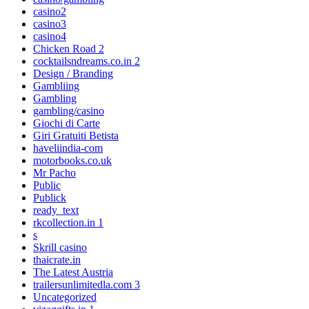
casino2
casino3
casino4
Chicken Road 2
cocktailsndreams.co.in 2
Design / Branding
Gambliing
Gambling
gambling/casino
Giochi di Carte
Giri Gratuiti Betista
haveliindia-com
motorbooks.co.uk
Mr Pacho
Public
Publick
ready_text
rkcollection.in 1
s
Skrill casino
thaicrate.in
The Latest Austria
trailersunlimitedla.com 3
Uncategorized