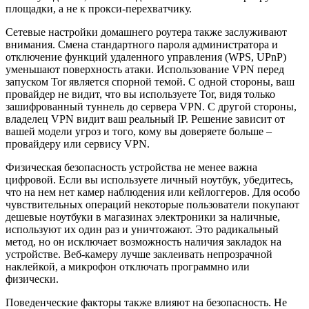
площадки, а не к прокси-перехватчику.
Сетевые настройки домашнего роутера также заслуживают
внимания. Смена стандартного пароля администратора и
отключение функций удаленного управления (WPS, UPnP)
уменьшают поверхность атаки. Использование VPN перед
запуском Tor является спорной темой. С одной стороны, ваш
провайдер не видит, что вы используете Tor, видя только
зашифрованный туннель до сервера VPN. С другой стороны,
владелец VPN видит ваш реальный IP. Решение зависит от
вашей модели угроз и того, кому вы доверяете больше –
провайдеру или сервису VPN.
Физическая безопасность устройства не менее важна
цифровой. Если вы используете личный ноутбук, убедитесь,
что на нем нет камер наблюдения или кейлоггеров. Для особо
чувствительных операций некоторые пользователи покупают
дешевые ноутбуки в магазинах электроники за наличные,
используют их один раз и уничтожают. Это радикальный
метод, но он исключает возможность наличия закладок на
устройстве. Веб-камеру лучше заклеивать непрозрачной
наклейкой, а микрофон отключать программно или
физически.
Поведенческие факторы также влияют на безопасность. Не