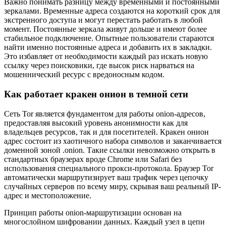
Важно понимать разницу между временными и постоянными
зеркалами. Временные адреса создаются на короткий срок для
экстренного доступа и могут перестать работать в любой
момент. Постоянные зеркала живут дольше и имеют более
стабильное подключение. Опытные пользователи стараются
найти именно постоянные адреса и добавить их в закладки.
Это избавляет от необходимости каждый раз искать новую
ссылку через поисковики, где высок риск нарваться на
мошеннический ресурс с вредоносным кодом.
Как работает кракен онион в темной сети
Сеть Tor является фундаментом для работы onion-адресов,
предоставляя высокий уровень анонимности как для
владельцев ресурсов, так и для посетителей. Кракен онион
адрес состоит из хаотичного набора символов и заканчивается
доменной зоной .onion. Такие ссылки невозможно открыть в
стандартных браузерах вроде Chrome или Safari без
использования специального прокси-протокола. Браузер Tor
автоматически маршрутизирует ваш трафик через цепочку
случайных серверов по всему миру, скрывая ваш реальный IP-
адрес и местоположение.
Принцип работы onion-маршрутизации основан на
многослойном шифровании данных. Каждый узел в цепи