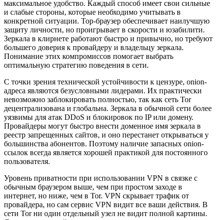
максимальное удобство. Каждый способ имеет свои сильные
и слабые стороны, которые необходимо учитывать в
конкретной ситуации. Тор-браузер обеспечивает наилучшую
защиту личности, но проигрывает в скорости и юзабилити.
Зеркала в клирнете работают быстро и привычно, но требуют
большего доверия к провайдеру и владельцу зеркала.
Понимание этих компромиссов помогает выбрать
оптимальную стратегию поведения в сети.
С точки зрения технической устойчивости к цензуре, onion-
адреса являются безусловными лидерами. Их практически
невозможно заблокировать полностью, так как сеть Tor
децентрализована и глобальна. Зеркала в обычной сети более
уязвимы для атак DDoS и блокировок по IP или домену.
Провайдеры могут быстро внести доменное имя зеркала в
реестр запрещенных сайтов, и оно перестанет открываться у
большинства абонентов. Поэтому наличие запасных onion-
ссылок всегда является хорошей практикой для постоянного
пользователя.
Уровень приватности при использовании VPN в связке с
обычным браузером выше, чем при простом заходе в
интернет, но ниже, чем в Tor. VPN скрывает трафик от
провайдера, но сам сервис VPN видит все ваши действия. В
сети Tor ни один отдельный узел не видит полной картины.