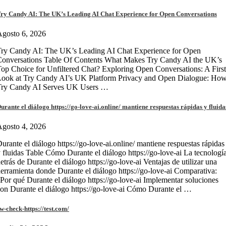
ry Candy AI: The UK’s Leading AI Chat Experience for Open Conversations
gosto 6, 2026
ry Candy AI: The UK’s Leading AI Chat Experience for Open
onversations Table Of Contents What Makes Try Candy AI the UK’s
op Choice for Unfiltered Chat? Exploring Open Conversations: A First
Look at Try Candy AI’s UK Platform Privacy and Open Dialogue: Ho
Try Candy AI Serves UK Users …
urante el diálogo https://go-love-ai.online/ mantiene respuestas rápidas y fluida
gosto 4, 2026
urante el diálogo https://go-love-ai.online/ mantiene respuestas rápidas
 fluidas Table Cómo Durante el diálogo https://go-love-ai La tecnologí
etrás de Durante el diálogo https://go-love-ai Ventajas de utilizar una
erramienta donde Durante el diálogo https://go-love-ai Comparativa:
Por qué Durante el diálogo https://go-love-ai Implementar soluciones
on Durante el diálogo https://go-love-ai Cómo Durante el …
w-check-https://test.com/