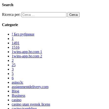
Search
Ricerca per:
Categorie
! Без рубрики
1
1491
1516
1wins-app.br.com 1
1wins-app.br.com 2
2
25
3
5
6
asino3c
assignmentdelivery.com
Blog
Business
casino
casino utan svensk licens
casino/gambling