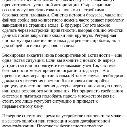
препятствовать успешной авторизации. Старые данные
сессии могут конфликтовать с новыми настройками
безопасности площадки. Очистка истории браузера, удаление
файлов cookie для конкретного домена часто решает проблему
зависания на странице входа. В браузере Tor это можно
сделать через настройки приватности, выбрав опцию очистки
данных после закрытия вкладки или вручную. Регулярная
чистка мусора полезна не только для решения проблем, но и
для общей гигиены цифрового следа.
Блокировка аккаунта из-за подозрительной активности – еще
одна частая ситуация. Если вы входите с нового IP-адреса,
устройства или используете незнакомый узел Tor, система
безопасности может временно ограничить доступ. Это
превентивная мера против взлома. В таком случае необходимо
дождаться истечения времени блокировки или пройти
процедуру восстановления доступа через привязанную почту
или коды резервного копирования. Игнорировать требования
системы и пытаться подобрать пароль множеством раз не
стоит, это лишь усугубит ситуацию и приведет к
перманентному бану.
Неверное системное время на устройстве пользователя может
вызывать ошибки при генерации кодов двухфакторной
аутентификации. Протоколы безопасности требуют