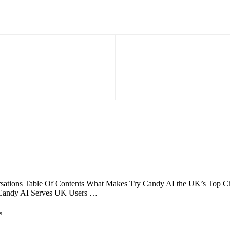
ations Table Of Contents What Makes Try Candy AI the UK’s Top Choi
 Candy AI Serves UK Users …
s