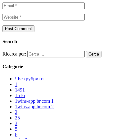
Search
Ricerca per:
Categorie
! Без рубрики
1
1491
1516
1wins-app.br.com 1
1wins-app.br.com 2
2
25
3
5
6