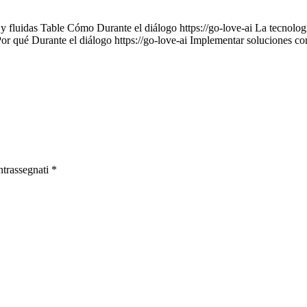
 y fluidas Table Cómo Durante el diálogo https://go-love-ai La tecnología
Por qué Durante el diálogo https://go-love-ai Implementar soluciones c
ntrassegnati
*