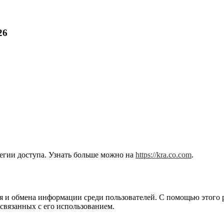
26
тегии доступа. Узнать больше можно на
https://kra.co.com
.
я и обмена информации среди пользователей. С помощью этого р
 связанных с его использованием.