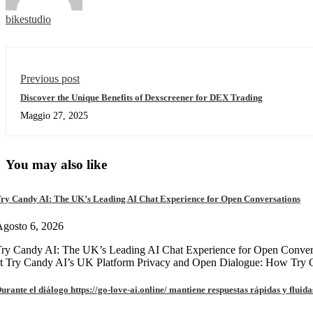
bikestudio
Previous post
Discover the Unique Benefits of Dexscreener for DEX Trading
Maggio 27, 2025
You may also like
ry Candy AI: The UK’s Leading AI Chat Experience for Open Conversations
gosto 6, 2026
ry Candy AI: The UK’s Leading AI Chat Experience for Open Convers
at Try Candy AI’s UK Platform Privacy and Open Dialogue: How Try
urante el diálogo https://go-love-ai.online/ mantiene respuestas rápidas y fluida