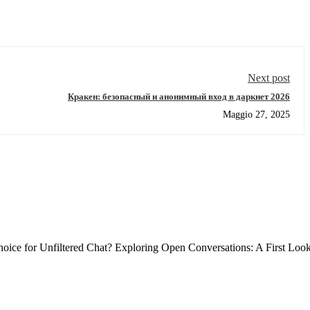
Next post
Кракен: безопасный и анонимный вход в даркнет 2026
Maggio 27, 2025
ce for Unfiltered Chat? Exploring Open Conversations: A First Loo