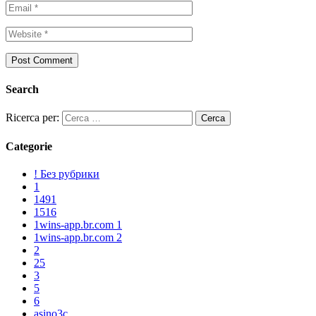
Search
Ricerca per:
Categorie
! Без рубрики
1
1491
1516
1wins-app.br.com 1
1wins-app.br.com 2
2
25
3
5
6
asino3c