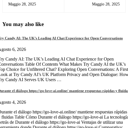
в даркнет 2026
Wallet for Crypto
Maggio 28, 2025
Maggio 28, 2025
Management
You may also like
ry Candy AI: The UK’s Leading AI Chat Experience for Open Conversations
gosto 6, 2026
ry Candy AI: The UK’s Leading AI Chat Experience for Open
onversations Table Of Contents What Makes Try Candy AI the UK’s
op Choice for Unfiltered Chat? Exploring Open Conversations: A First
Look at Try Candy AI’s UK Platform Privacy and Open Dialogue: Ho
Try Candy AI Serves UK Users …
urante el diálogo https://go-love-ai.online/ mantiene respuestas rápidas y fluida
gosto 4, 2026
urante el diálogo https://go-love-ai.online/ mantiene respuestas rápidas
 fluidas Table Cómo Durante el diálogo https://go-love-ai La tecnologí
etrás de Durante el diálogo https://go-love-ai Ventajas de utilizar una
erramienta donde Durante el diálogo https://go-love-ai Comparativa: