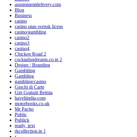
assignmentdelivery.com
Blog
Business
casino
casino utan svensk licens
casino/gambling
casino2
casino3
casino4
Chicken Road 2
cocktailsndreams.co.in 2
Design / Branding
Gambliing
Gambling
gambling/casino
Giochi di Carte
Giri Gratuiti Betista
haveliindia-com
motorbooks.co.uk
Mr Pacho
Public
Publick
ready_text
rkcollection.in 1
s