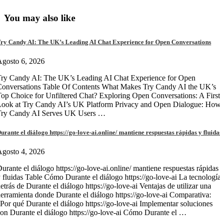
You may also like
ry Candy AI: The UK’s Leading AI Chat Experience for Open Conversations
gosto 6, 2026
ry Candy AI: The UK’s Leading AI Chat Experience for Open
onversations Table Of Contents What Makes Try Candy AI the UK’s
op Choice for Unfiltered Chat? Exploring Open Conversations: A First
Look at Try Candy AI’s UK Platform Privacy and Open Dialogue: Ho
Try Candy AI Serves UK Users …
urante el diálogo https://go-love-ai.online/ mantiene respuestas rápidas y fluida
gosto 4, 2026
urante el diálogo https://go-love-ai.online/ mantiene respuestas rápidas
 fluidas Table Cómo Durante el diálogo https://go-love-ai La tecnologí
etrás de Durante el diálogo https://go-love-ai Ventajas de utilizar una
erramienta donde Durante el diálogo https://go-love-ai Comparativa:
Por qué Durante el diálogo https://go-love-ai Implementar soluciones
on Durante el diálogo https://go-love-ai Cómo Durante el …