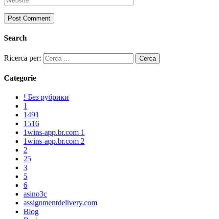
Search
Ricerca per:
Categorie
! Без рубрики
1
1491
1516
1wins-app.br.com 1
1wins-app.br.com 2
2
25
3
5
6
asino3c
assignmentdelivery.com
Blog