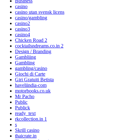
Business
casino
casino utan svensk licens
casino/gambling
casino2
casino3
casino4
Chicken Road 2
cocktailsndreams.co.in 2
Design / Branding
Gambliing
Gambling
gambling/casino
Giochi di Carte
Giri Gratuiti Betista
haveliindia-com
motorbooks.co.uk
Mr Pacho
Public
Publick
ready_text
rkcollection.in 1
s
Skrill casino
thaicrate.in