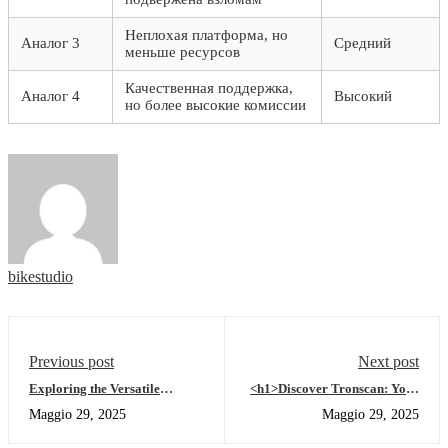
Неплохая платформа, но
Аналог 3
Средний
меньше ресурсов
Качественная поддержка,
Аналог 4
Высокий
но более высокие комиссии
bikestudio
Previous post
Next post
Exploring the Versatile
<h1>Discover Tronscan: Your
Features of Safepal Wallet
Key to Comprehensive Crypto
Maggio 29, 2025
Maggio 29, 2025
Tracking</h1>