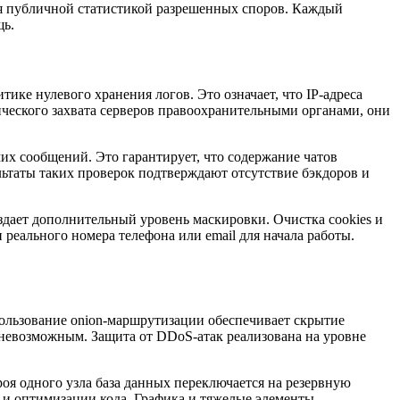
ся публичной статистикой разрешенных споров. Каждый
щь.
ке нулевого хранения логов. Это означает, что IP-адреса
зического захвата серверов правоохранительными органами, они
х сообщений. Это гарантирует, что содержание чатов
льтаты таких проверок подтверждают отсутствие бэкдоров и
здает дополнительный уровень маскировки. Очистка cookies и
реального номера телефона или email для начала работы.
пользование onion-маршрутизации обеспечивает скрытие
и невозможным. Защита от DDoS-атак реализована на уровне
роя одного узла база данных переключается на резервную
 и оптимизации кода. Графика и тяжелые элементы