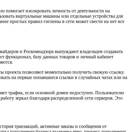
о помогает изолировать личность от деятельности на
ьзовать виртуальные машины или отдельные устройства для
ние простых правил гигиены в сети может свести на нет все
овайдеров и Роскомнадзора вынуждают владельцев создавать
ует функционал, базу данных товаров и личный кабинет
няются.
оты проекта позволяют моментально получить свежую ссылку.
икать на первые попавшиеся ссылки в случайных чатах или на
ляет трафик, если основной домен недоступен. Пользователю
 работу зеркал благодаря распределенной сети серверов. Это
стория транзакций, активные заказы и сообщения от
опка пополнения баланса выделена ярко, процесс пополнения