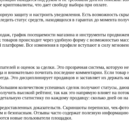
 криптовалюты, что дает свободу выбора при оплате.
торную защиту и настроить уведомления. Есть возможность скр
ледить статус средств, находящихся в гарантах до момента полу
родаж, график посещаемости магазина и инструменты продвижен
х товаров происходит через удобную форму с возможностью масс
той платформе. Все изменения в профиле вступают в силу мгновен
ателей и оценок за сделки. Это прозрачная система, которую н
а и внимательно почитать последние комментарии. Если товар н
егда. Это дисциплинирует продавцов и заставляет их держать ма
 большим количеством успешных сделок получают статусы, даю
лучить высокий рейтинг, так как это напрямую влияет на поток
етальную статистику по каждому продавцу: сколько дней он на 
редоставленных доказательств. Скриншоты переписки, чек-фото
м и безопасным. Отзывы часто содержат полезную информацию о
зуются новые пользователи площадки.