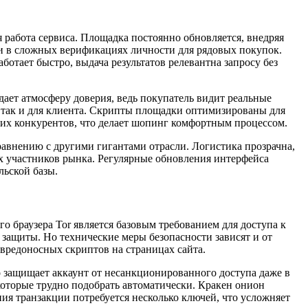
работа сервиса. Площадка постоянно обновляется, внедряя
и в сложных верификациях личности для рядовых покупок.
ботает быстро, выдача результатов релевантна запросу без
ает атмосферу доверия, ведь покупатель видит реальные
, так и для клиента. Скрипты площадки оптимизированы для
гих конкурентов, что делает шопинг комфортным процессом.
равнению с другими гигантами отрасли. Логистика прозрачна,
ых участников рынка. Регулярные обновления интерфейса
льской базы.
 браузера Tor является базовым требованием для доступа к
 защиты. Но технические меры безопасности зависят и от
 вредоносных скриптов на страницах сайта.
 защищает аккаунт от несанкционированного доступа даже в
оторые трудно подобрать автоматически. Кракен онион
ния транзакции потребуется несколько ключей, что усложняет