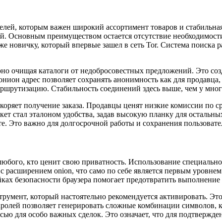
лей, которым важен широкий ассортимент товаров и стабильная 
ий. Основным преимуществом остается отсутствие необходимост
 новичку, который впервые зашел в сеть Tor. Система поиска ра
но очищая каталоги от недобросовестных предложений. Это созд
онион адрес позволяет сохранять анонимность как для продавца
аршрутизацию. Стабильность соединений здесь выше, чем у мно
коряет получение заказа. Продавцы ценят низкие комиссии по с
кет стал эталоном удобства, задав высокую планку для остальн
сте. Это важно для долгосрочной работы и сохранения пользовате
бого, кто ценит свою приватность. Использование специального
с расширением onion, что само по себе является первым уровнем
ойках безопасности браузера помогает предотвратить выполнение
умент, который настоятельно рекомендуется активировать. Это
ролей позволяет генерировать сложные комбинации символов, к
ью для особо важных сделок. Это означает, что для подтвержде