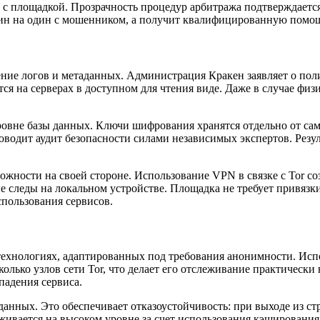
о с площадкой. Прозрачность процедур арбитража подтверждает
 один на один с мошенником, а получит квалифицированную помо
ие логов и метаданных. Администрация Кракен заявляет о полити
тся на серверах в доступном для чтения виде. Даже в случае фи
вне базы данных. Ключи шифрования хранятся отдельно от сами
водит аудит безопасности силами независимых экспертов. Резу
жности на своей стороне. Использование VPN в связке с Tor со
 следы на локальном устройстве. Площадка не требует привязки 
спользования сервисов.
-технологиях, адаптированных под требования анонимности. Ис
колько узлов сети Tor, что делает его отслеживание практическ
падения сервиса.
анных. Это обеспечивает отказоустойчивость: при выходе из ст
живается на высоком уровне за счет использования кэширования