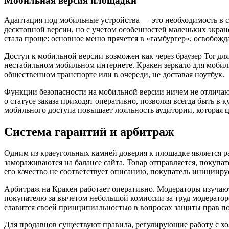
Мобильная версия площадки
Адаптация под мобильные устройства — это необходимость в с
десктопной версии, но с учетом особенностей маленьких экра
стала проще: основное меню прячется в «гамбургер», освобожда
Доступ к мобильной версии возможен как через браузер Tor дл
нестабильном мобильном интернете. Кракен зеркало для мобиль
общественном транспорте или в очереди, не доставая ноутбук.
Функции безопасности на мобильной версии ничем не отличают
о статусе заказа приходят оперативно, позволяя всегда быть 
мобильного доступа повышает лояльность аудитории, которая ц
Система гарантий и арбитраж
Одним из краеугольных камней доверия к площадке является ра
замораживаются на балансе сайта. Товар отправляется, покупат
его качество не соответствует описанию, покупатель иницииру
Арбитраж на Кракен работает оперативно. Модераторы изучают 
покупателю за вычетом небольшой комиссии за труд модератор
славится своей принципиальностью в вопросах защиты прав по
Для продавцов существуют правила, регулирующие работу с хо