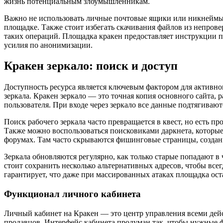
жизнь потенциальным злоумышленникам.
Важно не использовать личные почтовые ящики или никнеймы, 
площадке. Также стоит избегать скачивания файлов из непро
таких операций. Площадка кракен предоставляет инструкции по
усилия по анонимизации.
Кракен зеркало: поиск и доступ
Доступность ресурса является ключевым фактором для активно
зеркала. Кракен зеркало — это точная копия основного сайта
пользователя. При входе через зеркало все данные подтягивают
Поиск рабочего зеркала часто превращается в квест, но есть 
Также можно воспользоваться поисковиками даркнета, которые 
форумах. Там часто скрываются фишинговые страницы, создан
Зеркала обновляются регулярно, как только старые попадают в
стоит сохранить несколько альтернативных адресов, чтобы всег
гарантирует, что даже при массированных атаках площадка ост
Функционал личного кабинета
Личный кабинет на Кракен — это центр управления всеми дейст
продавцов. Интерфейс кабинета продуман так, чтобы нужные ф