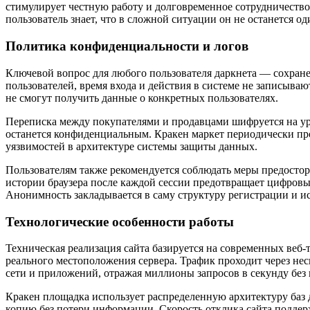
стимулирует честную работу и долговременное сотрудничеств
пользователь знает, что в сложной ситуации он не останется
Политика конфиденциальности и логов
Ключевой вопрос для любого пользователя даркнета — сохранен
пользователей, время входа и действия в системе не записываю
не смогут получить данные о конкретных пользователях.
Переписка между покупателями и продавцами шифруется на уро
останется конфиденциальным. Кракен маркет периодически про
уязвимостей в архитектуре системы защиты данных.
Пользователям также рекомендуется соблюдать меры предосторо
истории браузера после каждой сессии предотвращает цифровые
Анонимность закладывается в саму структуру регистрации и и
Технологические особенности работы
Техническая реализация сайта базируется на современных веб
реального местоположения сервера. Трафик проходит через нес
сети и приложений, отражая миллионы запросов в секунду без 
Кракен площадка использует распределенную архитектуру баз д
копию без потери информации. Скорость отклика сайта поддер