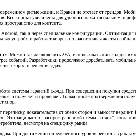
овременном ритме жизни, и Кракен не отстает от трендов. Моб
нов. Все кнопки увеличены для удобного нажатия пальцем, шриф
я пространство для контента.
я Android, так и через специальные конфигурации. Оптимизация 
ных устройств работает корректно, распознавая жесты свайпа и 
ся. Можно так же включить 2FA, использовать пин-код для вхо
в курсе событий. Разработчики продолжают дорабатывать мобильн
енит скорость решения задач.
бота системы гарантий (холд). При совершении покупки средства
ель его получает и проверяет. Только после подтверждения полу
ет спор.
переписку, доказательства от обеих сторон и выносят вердикт.
ов. Это защищает от распространенной схемы “кидок”, когда пр
требителя, несмотря на специфику рынка.
лдом. При достижении определенного уровня рейтинга срок замо