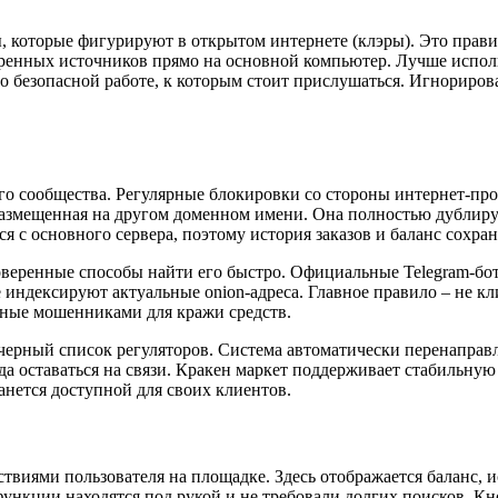
которые фигурируют в открытом интернете (клэры). Это правил
веренных источников прямо на основной компьютер. Лучше испол
 безопасной работе, к которым стоит прислушаться. Игнорирова
го сообщества. Регулярные блокировки со стороны интернет-пр
, размещенная на другом доменном имени. Она полностью дублир
ся с основного сервера, поэтому история заказов и баланс сохра
проверенные способы найти его быстро. Официальные Telegram-б
индексируют актуальные onion-адреса. Главное правило – не кл
ные мошенниками для кражи средств.
 черный список регуляторов. Система автоматически перенаправ
да оставаться на связи. Кракен маркет поддерживает стабильную
анется доступной для своих клиентов.
виями пользователя на площадке. Здесь отображается баланс, и
ункции находятся под рукой и не требовали долгих поисков. Кн