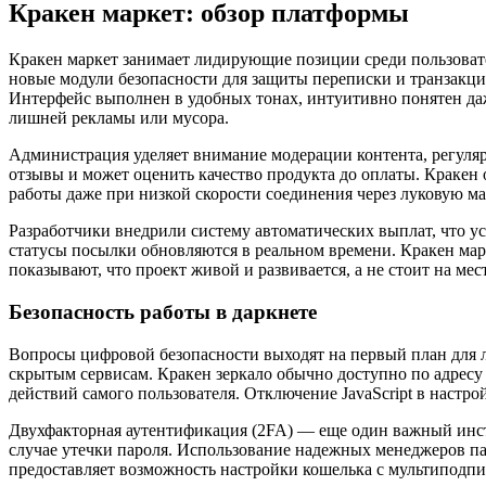
Кракен маркет: обзор платформы
Кракен маркет занимает лидирующие позиции среди пользовате
новые модули безопасности для защиты переписки и транзакц
Интерфейс выполнен в удобных тонах, интуитивно понятен даже
лишней рекламы или мусора.
Администрация уделяет внимание модерации контента, регуляр
отзывы и может оценить качество продукта до оплаты. Кракен 
работы даже при низкой скорости соединения через луковую м
Разработчики внедрили систему автоматических выплат, что ус
статусы посылки обновляются в реальном времени. Кракен мар
показывают, что проект живой и развивается, а не стоит на ме
Безопасность работы в даркнете
Вопросы цифровой безопасности выходят на первый план для лю
скрытым сервисам. Кракен зеркало обычно доступно по адресу 
действий самого пользователя. Отключение JavaScript в настр
Двухфакторная аутентификация (2FA) — еще один важный инстр
случае утечки пароля. Использование надежных менеджеров па
предоставляет возможность настройки кошелька с мультиподпис