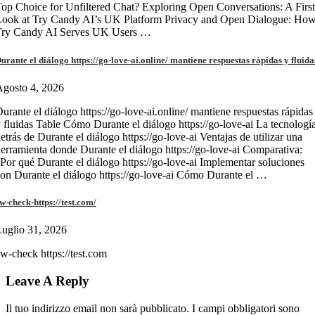
op Choice for Unfiltered Chat? Exploring Open Conversations: A First
Look at Try Candy AI’s UK Platform Privacy and Open Dialogue: Ho
Try Candy AI Serves UK Users …
urante el diálogo https://go-love-ai.online/ mantiene respuestas rápidas y fluida
gosto 4, 2026
urante el diálogo https://go-love-ai.online/ mantiene respuestas rápidas
 fluidas Table Cómo Durante el diálogo https://go-love-ai La tecnologí
etrás de Durante el diálogo https://go-love-ai Ventajas de utilizar una
erramienta donde Durante el diálogo https://go-love-ai Comparativa:
Por qué Durante el diálogo https://go-love-ai Implementar soluciones
on Durante el diálogo https://go-love-ai Cómo Durante el …
w-check-https://test.com/
uglio 31, 2026
w-check https://test.com
Leave A Reply
Il tuo indirizzo email non sarà pubblicato.
I campi obbligatori sono