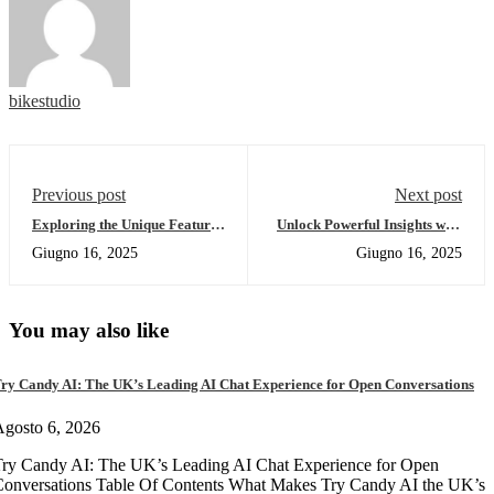
bikestudio
Previous post
Next post
Exploring the Unique Features
Unlock Powerful Insights with
of Solscan for Crypto Traders
Dexscreener DEX Scanner
Giugno 16, 2025
Giugno 16, 2025
You may also like
ry Candy AI: The UK’s Leading AI Chat Experience for Open Conversations
gosto 6, 2026
ry Candy AI: The UK’s Leading AI Chat Experience for Open
onversations Table Of Contents What Makes Try Candy AI the UK’s