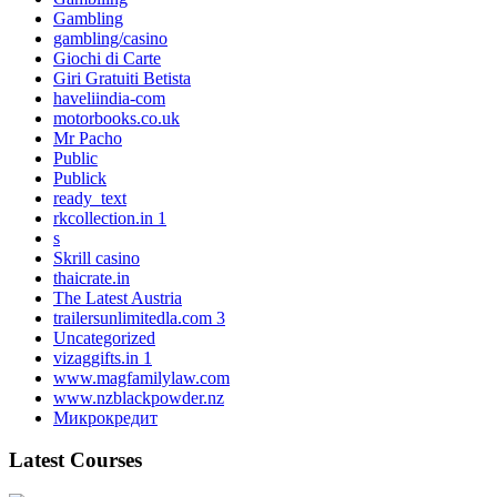
Gambling
gambling/casino
Giochi di Carte
Giri Gratuiti Betista
haveliindia-com
motorbooks.co.uk
Mr Pacho
Public
Publick
ready_text
rkcollection.in 1
s
Skrill casino
thaicrate.in
The Latest Austria
trailersunlimitedla.com 3
Uncategorized
vizaggifts.in 1
www.magfamilylaw.com
www.nzblackpowder.nz
Микрокредит
Latest Courses