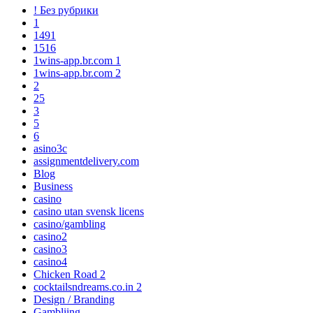
! Без рубрики
1
1491
1516
1wins-app.br.com 1
1wins-app.br.com 2
2
25
3
5
6
asino3c
assignmentdelivery.com
Blog
Business
casino
casino utan svensk licens
casino/gambling
casino2
casino3
casino4
Chicken Road 2
cocktailsndreams.co.in 2
Design / Branding
Gambliing