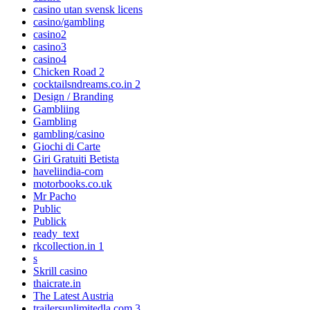
casino utan svensk licens
casino/gambling
casino2
casino3
casino4
Chicken Road 2
cocktailsndreams.co.in 2
Design / Branding
Gambliing
Gambling
gambling/casino
Giochi di Carte
Giri Gratuiti Betista
haveliindia-com
motorbooks.co.uk
Mr Pacho
Public
Publick
ready_text
rkcollection.in 1
s
Skrill casino
thaicrate.in
The Latest Austria
trailersunlimitedla.com 3