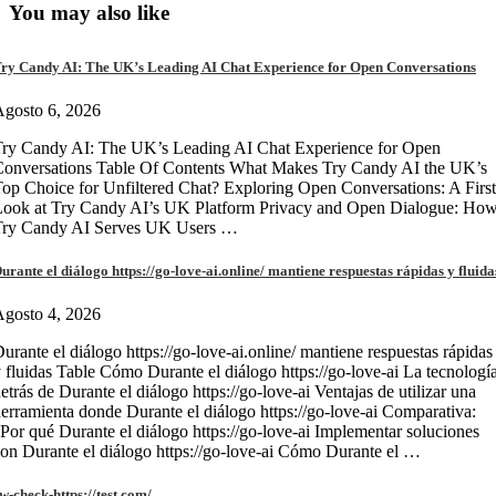
You may also like
ry Candy AI: The UK’s Leading AI Chat Experience for Open Conversations
gosto 6, 2026
ry Candy AI: The UK’s Leading AI Chat Experience for Open
onversations Table Of Contents What Makes Try Candy AI the UK’s
op Choice for Unfiltered Chat? Exploring Open Conversations: A First
Look at Try Candy AI’s UK Platform Privacy and Open Dialogue: Ho
Try Candy AI Serves UK Users …
urante el diálogo https://go-love-ai.online/ mantiene respuestas rápidas y fluida
gosto 4, 2026
urante el diálogo https://go-love-ai.online/ mantiene respuestas rápidas
 fluidas Table Cómo Durante el diálogo https://go-love-ai La tecnologí
etrás de Durante el diálogo https://go-love-ai Ventajas de utilizar una
erramienta donde Durante el diálogo https://go-love-ai Comparativa:
Por qué Durante el diálogo https://go-love-ai Implementar soluciones
on Durante el diálogo https://go-love-ai Cómo Durante el …
w-check-https://test.com/