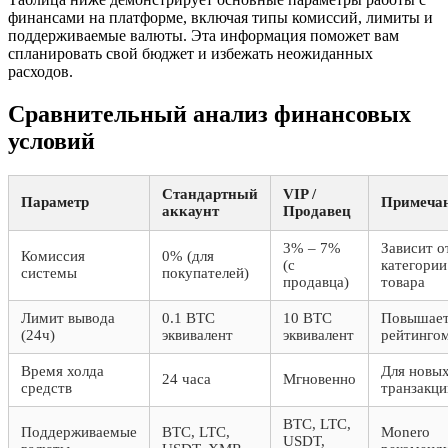
финансами на платформе, включая типы комиссий, лимиты и
поддерживаемые валюты. Эта информация поможет вам
спланировать свой бюджет и избежать неожиданных
расходов.
Сравнительный анализ финансовых
условий
Стандартный
VIP /
Параметр
Примеча
аккаунт
Продавец
3% – 7%
Зависит о
Комиссия
0% (для
(с
категории
системы
покупателей)
продавца)
товара
Лимит вывода
0.1 BTC
10 BTC
Повышает
(24ч)
эквивалент
эквивалент
рейтинго
Время холда
Для новы
24 часа
Мгновенно
средств
транзакци
BTC, LTC,
Поддерживаемые
BTC, LTC,
Monero
USDT,