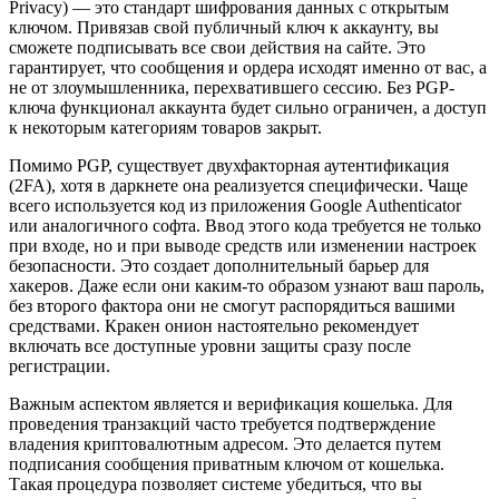
Privacy) — это стандарт шифрования данных с открытым
ключом. Привязав свой публичный ключ к аккаунту, вы
сможете подписывать все свои действия на сайте. Это
гарантирует, что сообщения и ордера исходят именно от вас, а
не от злоумышленника, перехватившего сессию. Без PGP-
ключа функционал аккаунта будет сильно ограничен, а доступ
к некоторым категориям товаров закрыт.
Помимо PGP, существует двухфакторная аутентификация
(2FA), хотя в даркнете она реализуется специфически. Чаще
всего используется код из приложения Google Authenticator
или аналогичного софта. Ввод этого кода требуется не только
при входе, но и при выводе средств или изменении настроек
безопасности. Это создает дополнительный барьер для
хакеров. Даже если они каким-то образом узнают ваш пароль,
без второго фактора они не смогут распорядиться вашими
средствами. Кракен онион настоятельно рекомендует
включать все доступные уровни защиты сразу после
регистрации.
Важным аспектом является и верификация кошелька. Для
проведения транзакций часто требуется подтверждение
владения криптовалютным адресом. Это делается путем
подписания сообщения приватным ключом от кошелька.
Такая процедура позволяет системе убедиться, что вы