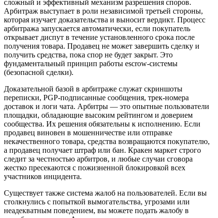
сложный и эффективный механизм разрешения споров.
Арбитраж выступает в роли независимой третьей стороны,
которая изучает доказательства и выносит вердикт. Процесс
арбитража запускается автоматически, если покупатель
открывает диспут в течение установленного срока после
получения товара. Продавец не может завершить сделку и
получить средства, пока спор не будет закрыт. Это
фундаментальный принцип работы escrow-системы
(безопасной сделки).
Доказательной базой в арбитраже служат скриншоты
переписки, PGP-подписанные сообщения, трек-номера
доставок и логи чата. Арбитры — это опытные пользователи
площадки, обладающие высоким рейтингом и доверием
сообщества. Их решения обязательны к исполнению. Если
продавец виновен в мошенничестве или отправке
некачественного товара, средства возвращаются покупателю,
а продавец получает штраф или бан. Кракен маркет строго
следит за честностью арбитров, и любые случаи сговора
жестко пресекаются с пожизненной блокировкой всех
участников инцидента.
Существует также система жалоб на пользователей. Если вы
столкнулись с попыткой вымогательства, угрозами или
неадекватным поведением, вы можете подать жалобу в