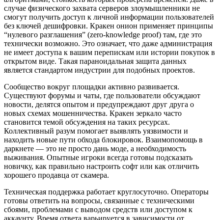
случае физического захвата серверов злоумышленники не
смогут получить доступ к личной информации пользователей
без ключей дешифровки. Кракен онион применяет принципы
“нулевого разглашения” (zero-knowledge proof) там, где это
технически возможно. Это означает, что даже администрация
не имеет доступа к вашим перепискам или истории покупок в
открытом виде. Такая параноидальная защита данных
является стандартом индустрии для подобных проектов.
Сообщество вокруг площадки активно развивается.
Существуют форумы и чаты, где пользователи обсуждают
новости, делятся опытом и предупреждают друг друга о
новых схемах мошенничества. Кракен зеркало часто
становится темой обсуждения на таких ресурсах.
Коллективный разум помогает выявлять уязвимости и
находить новые пути обхода блокировок. Взаимопомощь в
даркнете — это не просто дань моде, а необходимость
выживания. Опытные игроки всегда готовы подсказать
новичку, как правильно настроить софт или как отличить
хорошего продавца от скамера.
Техническая поддержка работает круглосуточно. Операторы
готовы ответить на вопросы, связанные с техническими
сбоями, проблемами с выводом средств или доступом к
аккаунту. Время ответа варьируется в зависимости от