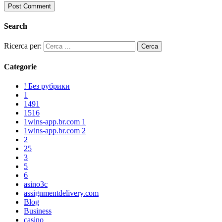
Search
Ricerca per:
Categorie
! Без рубрики
1
1491
1516
1wins-app.br.com 1
1wins-app.br.com 2
2
25
3
5
6
asino3c
assignmentdelivery.com
Blog
Business
casino