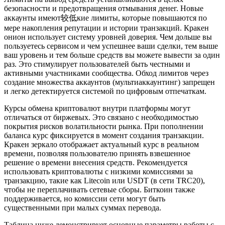
безопасности и предотвращения отмывания денег. Новые
аккаунты имеют较低кие лимиты, которые повышаются по
мере накопления репутации и истории транзакций. Кракен
онион использует систему уровней доверия. Чем дольше вы
пользуетесь сервисом и чем успешнее ваши сделки, тем выше
ваш уровень и тем больше средств вы можете вывести за один
раз. Это стимулирует пользователей быть честными и
активными участниками сообщества. Обход лимитов через
создание множества аккаунтов (мультиаккаунтинг) запрещен
и легко детектируется системой по цифровым отпечаткам.
Курсы обмена криптовалют внутри платформы могут
отличаться от биржевых. Это связано с необходимостью
покрытия рисков волатильности рынка. При пополнении
баланса курс фиксируется в момент создания транзакции.
Кракен зеркало отображает актуальный курс в реальном
времени, позволяя пользователю принять взвешенное
решение о времени внесения средств. Рекомендуется
использовать криптовалюты с низкими комиссиями за
транзакцию, такие как Litecoin или USDT (в сети TRC20),
чтобы не переплачивать сетевые сборы. Биткоин также
поддерживается, но комиссии сети могут быть
существенными при малых суммах перевода.
Таблица ниже демонстрирует основные параметры работы с