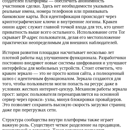
создателей платформы — обеспечить анонимность
участников сделки. Здесь нет необходимости указывать
реальные имена, номера телефонов или привязывать
банковские карты. Вся идентификация происходит через
криптографические ключи и внутренние логины. Кракен
онион адрес служит главной точкой входа для тех, кто ценит
приватность выше всего остального. Использование сети Tor
скрывает IP-адрес пользователя, делая его местоположение
практически неопределимым для внешних наблюдателей.
История развития площадки насчитывает несколько лет
плотной работы над улучшением функционала. Разработчики
постоянно внедряют новые системы шифрования и улучшают
интерфейсы для мобильных устройств. Стоит отметить, что
кракен зеркало — это не просто копия сайта, а полноценный
шлюз с идентичным функционалом. Зеркала создаются для
того, чтобы пользователи могли попасть на ресурс даже в
условиях жестких интернет-цензур. Механизм работы зеркала
прост: запрос пользователя перенаправляется на основной
сервер через прокси- узлы, минуя блокировки провайдеров.
Это позволяет сохранить высокую скорость загрузки страниц
даже при перегрузках сети.
Структура сообщества внутри платформы также играет
важную роль. Существует четкое разделение на продавцов,