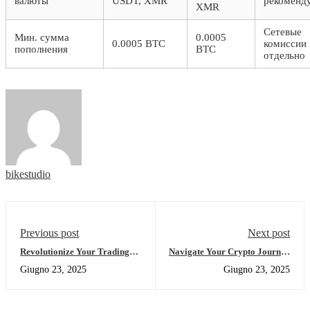
валюты
USDT, XMR
рекоменд
XMR
Сетевые
Мин. сумма
0.0005
0.0005 BTC
комиссии
пополнения
BTC
отдельно
bikestudio
Previous post
Next post
Revolutionize Your Trading
Navigate Your Crypto Journey
Game with Jupiter Swap
with Atomic Wallet
Giugno 23, 2025
Giugno 23, 2025