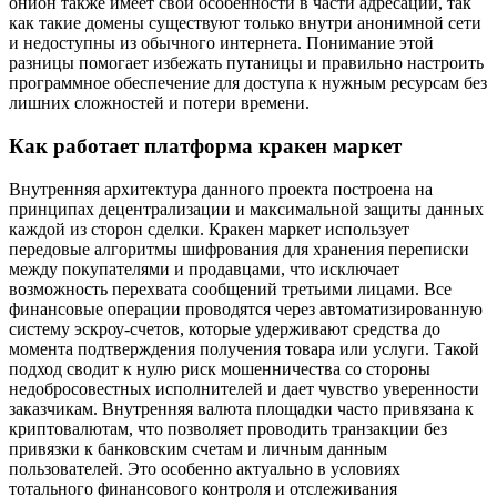
онион также имеет свои особенности в части адресации, так
как такие домены существуют только внутри анонимной сети
и недоступны из обычного интернета. Понимание этой
разницы помогает избежать путаницы и правильно настроить
программное обеспечение для доступа к нужным ресурсам без
лишних сложностей и потери времени.
Как работает платформа кракен маркет
Внутренняя архитектура данного проекта построена на
принципах децентрализации и максимальной защиты данных
каждой из сторон сделки. Кракен маркет использует
передовые алгоритмы шифрования для хранения переписки
между покупателями и продавцами, что исключает
возможность перехвата сообщений третьими лицами. Все
финансовые операции проводятся через автоматизированную
систему эскроу-счетов, которые удерживают средства до
момента подтверждения получения товара или услуги. Такой
подход сводит к нулю риск мошенничества со стороны
недобросовестных исполнителей и дает чувство уверенности
заказчикам. Внутренняя валюта площадки часто привязана к
криптовалютам, что позволяет проводить транзакции без
привязки к банковским счетам и личным данным
пользователей. Это особенно актуально в условиях
тотального финансового контроля и отслеживания