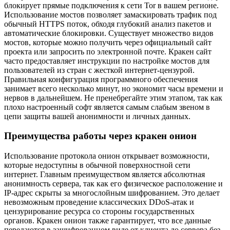
блокирует прямые подключения к сети Tor в вашем регионе.
Использование мостов позволяет замаскировать трафик под
обычный HTTPS поток, обходя глубокий анализ пакетов и
автоматические блокировки. Существует множество видов
мостов, которые можно получить через официальный сайт
проекта или запросить по электронной почте. Кракен сайт
часто предоставляет инструкции по настройке мостов для
пользователей из стран с жесткой интернет-цензурой.
Правильная конфигурация программного обеспечения
занимает всего несколько минут, но экономит часы времени и
нервов в дальнейшем. Не пренебрегайте этим этапом, так как
плохо настроенный софт является самым слабым звеном в
цепи защиты вашей анонимности и личных данных.
Преимущества работы через кракен онион
Использование протокола онион открывает возможности,
которые недоступны в обычной поверхностной сети
интернет. Главным преимуществом является абсолютная
анонимность сервера, так как его физическое расположение и
IP-адрес скрыты за многослойным шифрованием. Это делает
невозможным проведение классических DDoS-атак и
цензурирование ресурса со стороны государственных
органов. Кракен онион также гарантирует, что все данные
передаются в зашифрованном виде от клиента до сервера без