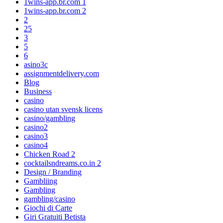
1wins-app.br.com 1
1wins-app.br.com 2
2
25
3
5
6
asino3c
assignmentdelivery.com
Blog
Business
casino
casino utan svensk licens
casino/gambling
casino2
casino3
casino4
Chicken Road 2
cocktailsndreams.co.in 2
Design / Branding
Gambliing
Gambling
gambling/casino
Giochi di Carte
Giri Gratuiti Betista