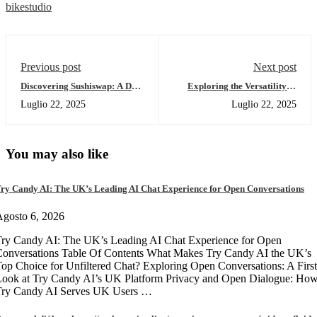
bikestudio
Previous post
Next post
Discovering Sushiswap: A DEX
Exploring the Versatility of
for Modern Traders
Solscan for Crypto Analysis
Luglio 22, 2025
Luglio 22, 2025
You may also like
ry Candy AI: The UK’s Leading AI Chat Experience for Open Conversations
gosto 6, 2026
ry Candy AI: The UK’s Leading AI Chat Experience for Open
onversations Table Of Contents What Makes Try Candy AI the UK’s
op Choice for Unfiltered Chat? Exploring Open Conversations: A First
Look at Try Candy AI’s UK Platform Privacy and Open Dialogue: Ho
Try Candy AI Serves UK Users …