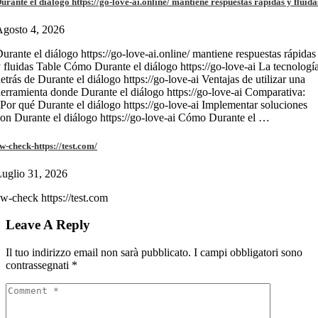
urante el diálogo https://go-love-ai.online/ mantiene respuestas rápidas y fluida
gosto 4, 2026
urante el diálogo https://go-love-ai.online/ mantiene respuestas rápidas
 fluidas Table Cómo Durante el diálogo https://go-love-ai La tecnologí
etrás de Durante el diálogo https://go-love-ai Ventajas de utilizar una
erramienta donde Durante el diálogo https://go-love-ai Comparativa:
Por qué Durante el diálogo https://go-love-ai Implementar soluciones
on Durante el diálogo https://go-love-ai Cómo Durante el …
w-check-https://test.com/
uglio 31, 2026
w-check https://test.com
Leave A Reply
Il tuo indirizzo email non sarà pubblicato.
I campi obbligatori sono
contrassegnati
*