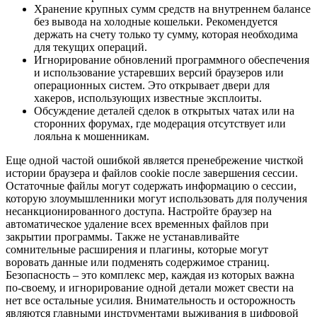
Хранение крупных сумм средств на внутреннем балансе
без вывода на холодные кошельки. Рекомендуется
держать на счету только ту сумму, которая необходима
для текущих операций.
Игнорирование обновлений программного обеспечения
и использование устаревших версий браузеров или
операционных систем. Это открывает двери для
хакеров, использующих известные эксплоиты.
Обсуждение деталей сделок в открытых чатах или на
сторонних форумах, где модерация отсутствует или
лояльна к мошенникам.
Еще одной частой ошибкой является пренебрежение чисткой
истории браузера и файлов cookie после завершения сессии.
Остаточные файлы могут содержать информацию о сессии,
которую злоумышленники могут использовать для получения
несанкционированного доступа. Настройте браузер на
автоматическое удаление всех временных файлов при
закрытии программы. Также не устанавливайте
сомнительные расширения и плагины, которые могут
воровать данные или подменять содержимое страниц.
Безопасность – это комплекс мер, каждая из которых важна
по-своему, и игнорирование одной детали может свести на
нет все остальные усилия. Внимательность и осторожность
являются главными инструментами выживания в цифровой