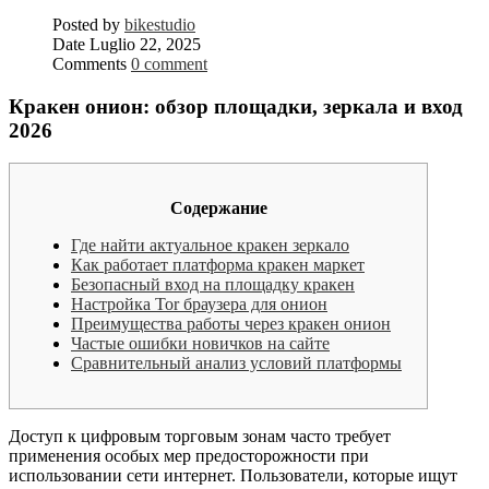
Posted by
bikestudio
Date
Luglio 22, 2025
Comments
0 comment
Кракен онион: обзор площадки, зеркала и вход
2026
Содержание
Где найти актуальное кракен зеркало
Как работает платформа кракен маркет
Безопасный вход на площадку кракен
Настройка Tor браузера для онион
Преимущества работы через кракен онион
Частые ошибки новичков на сайте
Сравнительный анализ условий платформы
Доступ к цифровым торговым зонам часто требует
применения особых мер предосторожности при
использовании сети интернет. Пользователи, которые ищут