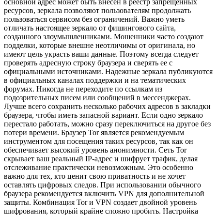
основной адрес может быть внесен в реестр запрещенных
ресурсов, зеркала позволяют пользователям продолжать
пользоваться сервисом без ограничений. Важно уметь
отличать настоящее зеркало от фишингового сайта,
созданного злоумышленниками. Мошенники часто создают
подделки, которые внешне неотличимы от оригинала, но
имеют цель украсть ваши данные. Поэтому всегда следует
проверять адресную строку браузера и сверять ее с
официальными источниками. Надежные зеркала публикуются
в официальных каналах поддержки и на тематических
форумах. Никогда не переходите по ссылкам из
подозрительных писем или сообщений в мессенджерах.
Лучше всего сохранить несколько рабочих адресов в закладки
браузера, чтобы иметь запасной вариант. Если одно зеркало
перестало работать, можно сразу переключиться на другое без
потери времени. Браузер Tor является рекомендуемым
инструментом для посещения таких ресурсов, так как он
обеспечивает высокий уровень анонимности. Сеть Tor
скрывает ваш реальный IP-адрес и шифрует трафик, делая
отслеживание практически невозможным. Это особенно
важно для тех, кто ценит свою приватность и не хочет
оставлять цифровых следов. При использовании обычного
браузера рекомендуется включить VPN для дополнительной
защиты. Комбинация Tor и VPN создает двойной уровень
шифрования, который крайне сложно пробить. Настройка