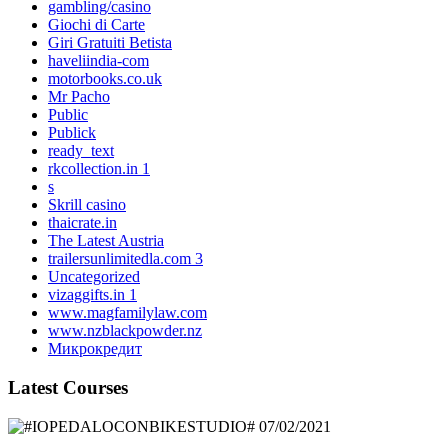
gambling/casino
Giochi di Carte
Giri Gratuiti Betista
haveliindia-com
motorbooks.co.uk
Mr Pacho
Public
Publick
ready_text
rkcollection.in 1
s
Skrill casino
thaicrate.in
The Latest Austria
trailersunlimitedla.com 3
Uncategorized
vizaggifts.in 1
www.magfamilylaw.com
www.nzblackpowder.nz
Микрокредит
Latest Courses