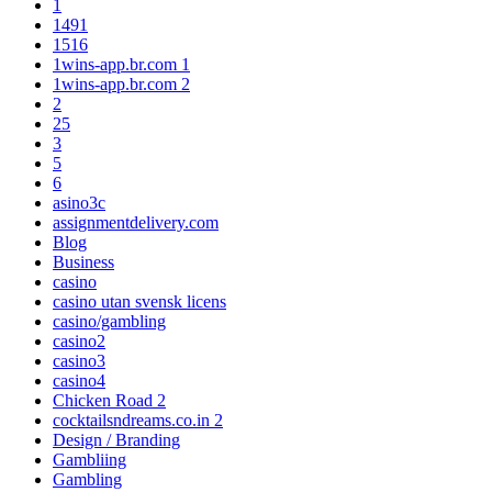
1
1491
1516
1wins-app.br.com 1
1wins-app.br.com 2
2
25
3
5
6
asino3c
assignmentdelivery.com
Blog
Business
casino
casino utan svensk licens
casino/gambling
casino2
casino3
casino4
Chicken Road 2
cocktailsndreams.co.in 2
Design / Branding
Gambliing
Gambling