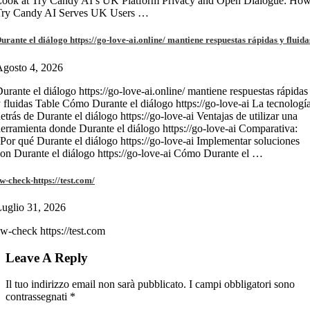
Look at Try Candy AI’s UK Platform Privacy and Open Dialogue: Ho
Try Candy AI Serves UK Users …
urante el diálogo https://go-love-ai.online/ mantiene respuestas rápidas y fluida
gosto 4, 2026
urante el diálogo https://go-love-ai.online/ mantiene respuestas rápidas
 fluidas Table Cómo Durante el diálogo https://go-love-ai La tecnologí
etrás de Durante el diálogo https://go-love-ai Ventajas de utilizar una
erramienta donde Durante el diálogo https://go-love-ai Comparativa:
Por qué Durante el diálogo https://go-love-ai Implementar soluciones
on Durante el diálogo https://go-love-ai Cómo Durante el …
w-check-https://test.com/
uglio 31, 2026
w-check https://test.com
Leave A Reply
Il tuo indirizzo email non sarà pubblicato.
I campi obbligatori sono
contrassegnati
*