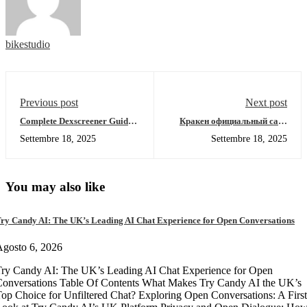
bikestudio
Previous post
Next post
Complete Dexscreener Guide:
Кракен официальный сайт
Scan, Analyze, Trade Faster
2026: зеркала, вход на
Settembre 18, 2025
Settembre 18, 2025
маркет и полная инструкция
You may also like
ry Candy AI: The UK’s Leading AI Chat Experience for Open Conversations
gosto 6, 2026
ry Candy AI: The UK’s Leading AI Chat Experience for Open
onversations Table Of Contents What Makes Try Candy AI the UK’s
op Choice for Unfiltered Chat? Exploring Open Conversations: A First