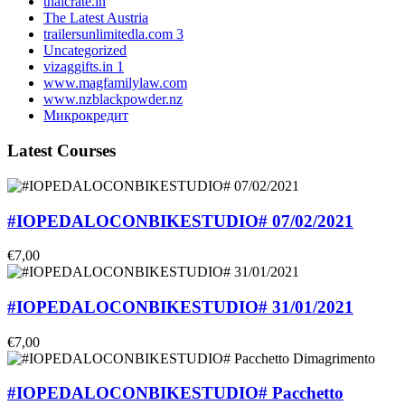
thaicrate.in
The Latest Austria
trailersunlimitedla.com 3
Uncategorized
vizaggifts.in 1
www.magfamilylaw.com
www.nzblackpowder.nz
Микрокредит
Latest Courses
#IOPEDALOCONBIKESTUDIO# 07/02/2021
€7,00
#IOPEDALOCONBIKESTUDIO# 31/01/2021
€7,00
#IOPEDALOCONBIKESTUDIO# Pacchetto