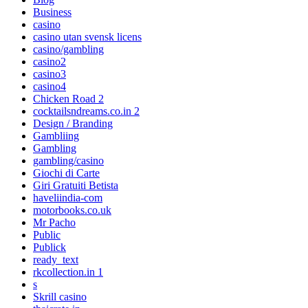
Business
casino
casino utan svensk licens
casino/gambling
casino2
casino3
casino4
Chicken Road 2
cocktailsndreams.co.in 2
Design / Branding
Gambliing
Gambling
gambling/casino
Giochi di Carte
Giri Gratuiti Betista
haveliindia-com
motorbooks.co.uk
Mr Pacho
Public
Publick
ready_text
rkcollection.in 1
s
Skrill casino