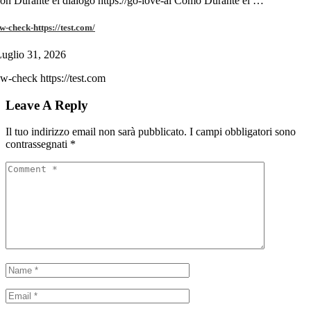
on Durante el diálogo https://go-love-ai Cómo Durante el …
w-check-https://test.com/
uglio 31, 2026
w-check https://test.com
Leave A Reply
Il tuo indirizzo email non sarà pubblicato.
I campi obbligatori sono
contrassegnati
*