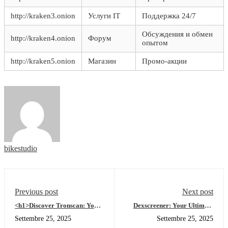
http://kraken3.onion
Услуги IT
Поддержка 24/7
Обсуждения и обмен
http://kraken4.onion
Форум
опытом
http://kraken5.onion
Магазин
Промо-акции
bikestudio
Previous post
Next post
<h1>Discover Tronscan: Your
Dexscreener: Your Ultimate
Go-To Tool for Crypto
Tool for Navigating DEX
Settembre 25, 2025
Settembre 25, 2025
Insights</h1>
Markets