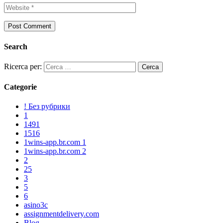
Search
Ricerca per:
Categorie
! Без рубрики
1
1491
1516
1wins-app.br.com 1
1wins-app.br.com 2
2
25
3
5
6
asino3c
assignmentdelivery.com
Blog