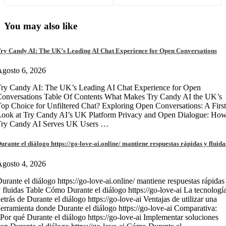
You may also like
ry Candy AI: The UK’s Leading AI Chat Experience for Open Conversations
gosto 6, 2026
ry Candy AI: The UK’s Leading AI Chat Experience for Open
onversations Table Of Contents What Makes Try Candy AI the UK’s
op Choice for Unfiltered Chat? Exploring Open Conversations: A First
Look at Try Candy AI’s UK Platform Privacy and Open Dialogue: Ho
Try Candy AI Serves UK Users …
urante el diálogo https://go-love-ai.online/ mantiene respuestas rápidas y fluida
gosto 4, 2026
urante el diálogo https://go-love-ai.online/ mantiene respuestas rápidas
 fluidas Table Cómo Durante el diálogo https://go-love-ai La tecnologí
etrás de Durante el diálogo https://go-love-ai Ventajas de utilizar una
erramienta donde Durante el diálogo https://go-love-ai Comparativa:
Por qué Durante el diálogo https://go-love-ai Implementar soluciones