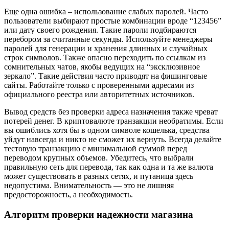
Еще одна ошибка – использование слабых паролей. Часто
пользователи выбирают простые комбинации вроде “123456”
или дату своего рождения. Такие пароли подбираются
перебором за считанные секунды. Используйте менеджеры
паролей для генерации и хранения длинных и случайных
строк символов. Также опасно переходить по ссылкам из
сомнительных чатов, якобы ведущих на “эксклюзивное
зеркало”. Такие действия часто приводят на фишинговые
сайты. Работайте только с проверенными адресами из
официального реестра или авторитетных источников.
Вывод средств без проверки адреса назначения также чреват
потерей денег. В криптовалюте транзакции необратимы. Если
вы ошиблись хотя бы в одном символе кошелька, средства
уйдут навсегда и никто не сможет их вернуть. Всегда делайте
тестовую транзакцию с минимальной суммой перед
переводом крупных объемов. Убедитесь, что выбрали
правильную сеть для перевода, так как одна и та же валюта
может существовать в разных сетях, и путаница здесь
недопустима. Внимательность — это не лишняя
предосторожность, а необходимость.
Алгоритм проверки надежности магазина