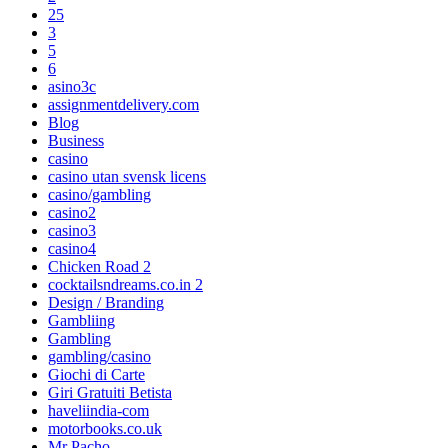
25
3
5
6
asino3c
assignmentdelivery.com
Blog
Business
casino
casino utan svensk licens
casino/gambling
casino2
casino3
casino4
Chicken Road 2
cocktailsndreams.co.in 2
Design / Branding
Gambliing
Gambling
gambling/casino
Giochi di Carte
Giri Gratuiti Betista
haveliindia-com
motorbooks.co.uk
Mr Pacho