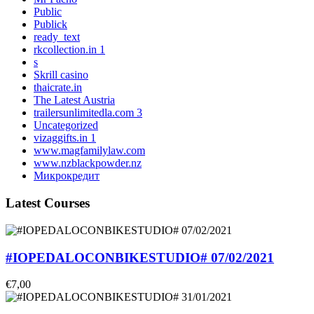
Public
Publick
ready_text
rkcollection.in 1
s
Skrill casino
thaicrate.in
The Latest Austria
trailersunlimitedla.com 3
Uncategorized
vizaggifts.in 1
www.magfamilylaw.com
www.nzblackpowder.nz
Микрокредит
Latest Courses
#IOPEDALOCONBIKESTUDIO# 07/02/2021
€7,00