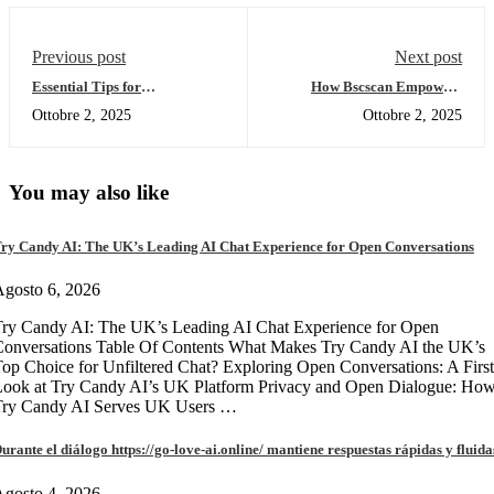
Previous post
Next post
Essential Tips for
How Bscscan Empowers
Downloading Atomic Wallet
Crypto Traders in 2026
Ottobre 2, 2025
Ottobre 2, 2025
Efficiently
You may also like
ry Candy AI: The UK’s Leading AI Chat Experience for Open Conversations
gosto 6, 2026
ry Candy AI: The UK’s Leading AI Chat Experience for Open
onversations Table Of Contents What Makes Try Candy AI the UK’s
op Choice for Unfiltered Chat? Exploring Open Conversations: A First
Look at Try Candy AI’s UK Platform Privacy and Open Dialogue: Ho
Try Candy AI Serves UK Users …
urante el diálogo https://go-love-ai.online/ mantiene respuestas rápidas y fluida
gosto 4, 2026