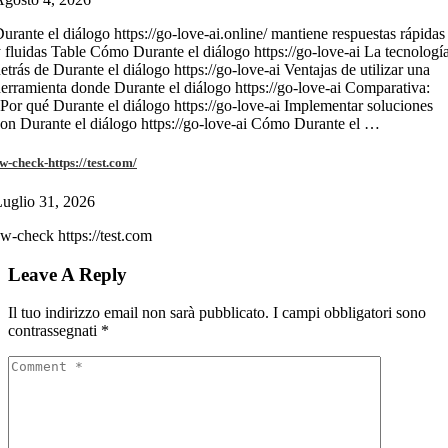
urante el diálogo https://go-love-ai.online/ mantiene respuestas rápidas
 fluidas Table Cómo Durante el diálogo https://go-love-ai La tecnologí
etrás de Durante el diálogo https://go-love-ai Ventajas de utilizar una
erramienta donde Durante el diálogo https://go-love-ai Comparativa:
Por qué Durante el diálogo https://go-love-ai Implementar soluciones
on Durante el diálogo https://go-love-ai Cómo Durante el …
w-check-https://test.com/
uglio 31, 2026
w-check https://test.com
Leave A Reply
Il tuo indirizzo email non sarà pubblicato.
I campi obbligatori sono
contrassegnati
*