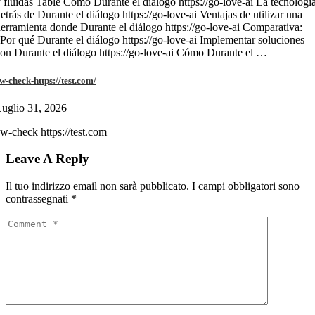
 fluidas Table Cómo Durante el diálogo https://go-love-ai La tecnologí
etrás de Durante el diálogo https://go-love-ai Ventajas de utilizar una
erramienta donde Durante el diálogo https://go-love-ai Comparativa:
Por qué Durante el diálogo https://go-love-ai Implementar soluciones
on Durante el diálogo https://go-love-ai Cómo Durante el …
w-check-https://test.com/
uglio 31, 2026
w-check https://test.com
Leave A Reply
Il tuo indirizzo email non sarà pubblicato.
I campi obbligatori sono
contrassegnati
*