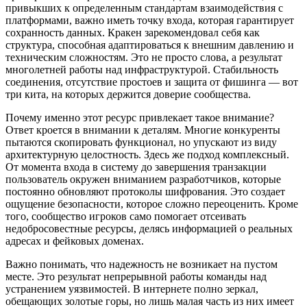
привыкших к определенным стандартам взаимодействия с
платформами, важно иметь точку входа, которая гарантирует
сохранность данных. Кракен зарекомендовал себя как
структура, способная адаптироваться к внешним давлению и
техническим сложностям. Это не просто слова, а результат
многолетней работы над инфраструктурой. Стабильность
соединения, отсутствие простоев и защита от фишинга — вот
три кита, на которых держится доверие сообщества.
Почему именно этот ресурс привлекает такое внимание?
Ответ кроется в внимании к деталям. Многие конкуренты
пытаются скопировать функционал, но упускают из виду
архитектурную целостность. Здесь же подход комплексный.
От момента входа в систему до завершения транзакции
пользователь окружен вниманием разработчиков, которые
постоянно обновляют протоколы шифрования. Это создает
ощущение безопасности, которое сложно переоценить. Кроме
того, сообщество игроков само помогает отсеивать
недобросовестные ресурсы, делясь информацией о реальных
адресах и фейковых доменах.
Важно понимать, что надежность не возникает на пустом
месте. Это результат непрерывной работы команды над
устранением уязвимостей. В интернете полно зеркал,
обещающих золотые горы, но лишь малая часть из них имеет