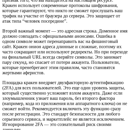
признак того, что вы находитесь на настоящем ресурсе.
Кракен использует современные протоколы шифрования,
которые гарантируют, что никто не сможет прослушать ваш
трафик на участке от браузера до сервера. Это защищает от
атак типа “человек посередине”.
Второй важный момент — это адресная строка. Доменное имя
должно совпадать с официальными анонсами. Ошибка в
одном символе может перенаправить вас на фишинговый
сайт. Кракен онион адреса длинные и сложные, поэтому их
часто сокращают или используют редиректы. Но при переходе
на финальный URL всегда сверяйте символы. Это занимает
пару секунд, но спасает от потери аккаунта. Пользователи,
которые пренебрегают этим правилом, часто становятся
жертвами аферистов.
Площадка кракен внедряет двухфакторную аутентификацию
(2FA) для всех пользователей. Это еще один уровень защиты,
который существенно усложняет взлом аккаунта. Даже если
злоумышленник узнает ваш пароль, без второго фактора
(например, кода из приложения или аппаратного ключа) он не
сможет войти. Рекомендуется включить эту функцию сразу
после регистрации. Это стандарт безопасности для любого
серьезного сервиса, и маркетплейс не является исключением.
Игнорирование 2FA — это сознательный риск своими
данными.