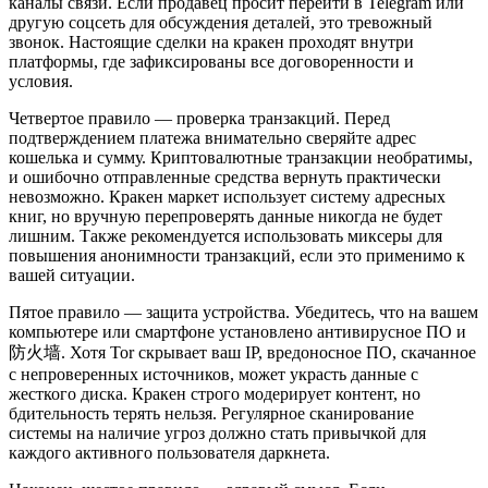
каналы связи. Если продавец просит перейти в Telegram или
другую соцсеть для обсуждения деталей, это тревожный
звонок. Настоящие сделки на кракен проходят внутри
платформы, где зафиксированы все договоренности и
условия.
Четвертое правило — проверка транзакций. Перед
подтверждением платежа внимательно сверяйте адрес
кошелька и сумму. Криптовалютные транзакции необратимы,
и ошибочно отправленные средства вернуть практически
невозможно. Кракен маркет использует систему адресных
книг, но вручную перепроверять данные никогда не будет
лишним. Также рекомендуется использовать миксеры для
повышения анонимности транзакций, если это применимо к
вашей ситуации.
Пятое правило — защита устройства. Убедитесь, что на вашем
компьютере или смартфоне установлено антивирусное ПО и
防火墙. Хотя Tor скрывает ваш IP, вредоносное ПО, скачанное
с непроверенных источников, может украсть данные с
жесткого диска. Кракен строго модерирует контент, но
бдительность терять нельзя. Регулярное сканирование
системы на наличие угроз должно стать привычкой для
каждого активного пользователя даркнета.