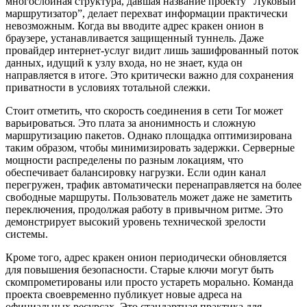
многослойная структура, давшая название проекту “Луковый
маршрутизатор”, делает перехват информации практически
невозможным. Когда вы вводите адрес кракен онион в
браузере, устанавливается защищенный туннель. Даже
провайдер интернет-услуг видит лишь зашифрованный поток
данных, идущий к узлу входа, но не знает, куда он
направляется в итоге. Это критически важно для сохранения
приватности в условиях тотальной слежки.
Стоит отметить, что скорость соединения в сети Tor может
варьироваться. Это плата за анонимность и сложную
маршрутизацию пакетов. Однако площадка оптимизирована
таким образом, чтобы минимизировать задержки. Серверные
мощности распределены по разным локациям, что
обеспечивает балансировку нагрузки. Если один канал
перегружен, трафик автоматически перенаправляется на более
свободные маршруты. Пользователь может даже не заметить
переключения, продолжая работу в привычном ритме. Это
демонстрирует высокий уровень технической зрелости
системы.
Кроме того, адрес кракен онион периодически обновляется
для повышения безопасности. Старые ключи могут быть
скомпрометированы или просто устареть морально. Команда
проекта своевременно публикует новые адреса на
официальных ресурсах. Это стандартная практика для