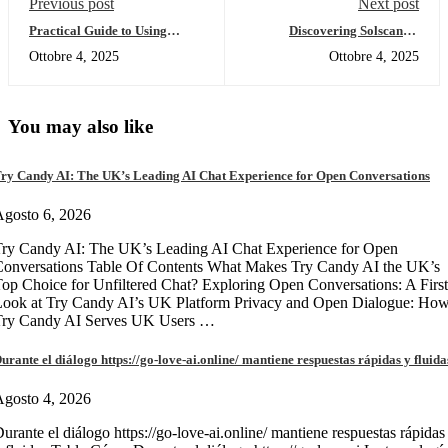
Previous post
Next post
Practical Guide to Using
Discovering Solscan: A
Dexscreener as Your Dex
Comprehensive Tool for
Ottobre 4, 2025
Ottobre 4, 2025
Scanner
Crypto Traders
You may also like
ry Candy AI: The UK’s Leading AI Chat Experience for Open Conversations
gosto 6, 2026
ry Candy AI: The UK’s Leading AI Chat Experience for Open
onversations Table Of Contents What Makes Try Candy AI the UK’s
op Choice for Unfiltered Chat? Exploring Open Conversations: A First
Look at Try Candy AI’s UK Platform Privacy and Open Dialogue: Ho
Try Candy AI Serves UK Users …
urante el diálogo https://go-love-ai.online/ mantiene respuestas rápidas y fluida
gosto 4, 2026
urante el diálogo https://go-love-ai.online/ mantiene respuestas rápidas