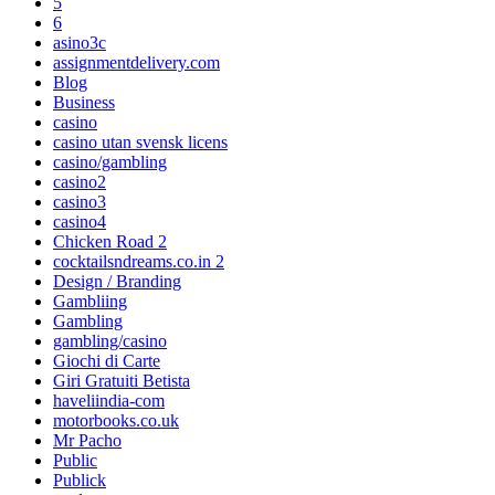
5
6
asino3c
assignmentdelivery.com
Blog
Business
casino
casino utan svensk licens
casino/gambling
casino2
casino3
casino4
Chicken Road 2
cocktailsndreams.co.in 2
Design / Branding
Gambliing
Gambling
gambling/casino
Giochi di Carte
Giri Gratuiti Betista
haveliindia-com
motorbooks.co.uk
Mr Pacho
Public
Publick