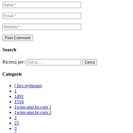
Search
Ricerca per:
Categorie
! Без рубрики
1
1491
1516
1wins-app.br.com 1
1wins-app.br.com 2
2
25
3