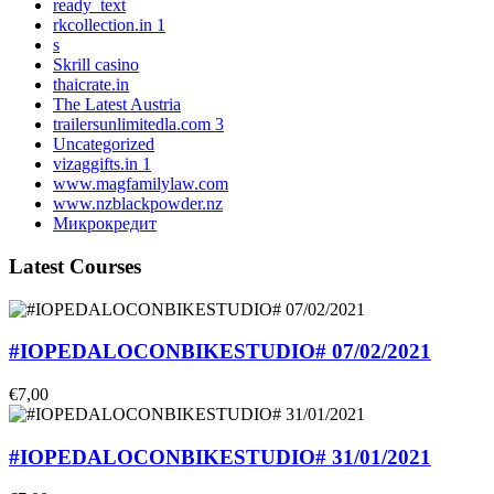
ready_text
rkcollection.in 1
s
Skrill casino
thaicrate.in
The Latest Austria
trailersunlimitedla.com 3
Uncategorized
vizaggifts.in 1
www.magfamilylaw.com
www.nzblackpowder.nz
Микрокредит
Latest Courses
#IOPEDALOCONBIKESTUDIO# 07/02/2021
€7,00
#IOPEDALOCONBIKESTUDIO# 31/01/2021