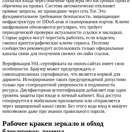
Попытки входа через обычные браузеры без настройки прокси
обречены на провал. Система автоматически отклоняет
прямые запросы, не прошедшие через сеть Tor. Это
фундаментальное требование безопасности, защищающее
инфраструктуру от DDoS-атак и сканирования портов. Ключи
шифрования обновляются регулярно, что требует
периодической проверки актуальности ссылки в закладках.
Старые адреса могут перестать работать, если владелец
сменил криптографические ключи сервиса. Поэтому
сообщество рекомендует использовать только официальные
каналы связи для получения свежих он-лайн ссылок.
Верификация SSL-сертификата на онион-сайтах имеет свои
особенности. Браузер может предупреждать о
самоподписанных сертификатах, что является нормой для
даркнета. Игнорирование таких предупреждений допустимо
только при стопроцентной уверенности в подлинности
ресурса. Двухфакторная аутентификация добавляет еще один
уровень защиты при входе в личный кабинет. Код доступа
генерируется в мобильном приложении или отправляется
через защищенный канал связи. Без этого кода вход в аккаунт
невозможен даже при знании правильного пароля.
Рабочее кракен зеркало и обход
блокировок домена