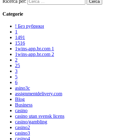
Ricerca per:
Categorie
! Без рубрики
1
1491
1516
1wins-app.br.com 1
1wins-app.br.com 2
2
25
3
5
6
asino3c
assignmentdelivery.com
Blog
Business
casino
casino utan svensk licens
casino/gambling
casino2
casino3
casino4