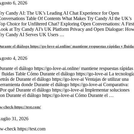
gosto 6, 2026
ry Candy AI: The UK’s Leading AI Chat Experience for Open
onversations Table Of Contents What Makes Try Candy AI the UK’s
op Choice for Unfiltered Chat? Exploring Open Conversations: A First
Look at Try Candy AI’s UK Platform Privacy and Open Dialogue: Ho
Try Candy AI Serves UK Users …
urante el diálogo https://go-love-ai.online/ mantiene respuestas rápidas y fluida
gosto 4, 2026
urante el diálogo https://go-love-ai.online/ mantiene respuestas rápidas
 fluidas Table Cómo Durante el diálogo https://go-love-ai La tecnologí
etrás de Durante el diálogo https://go-love-ai Ventajas de utilizar una
erramienta donde Durante el diálogo https://go-love-ai Comparativa:
Por qué Durante el diálogo https://go-love-ai Implementar soluciones
on Durante el diálogo https://go-love-ai Cómo Durante el …
w-check-https://test.com/
uglio 31, 2026
w-check https://test.com