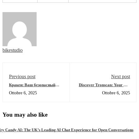
bikestudio
Previous post
Next post
Кракен: Ваш безопасный
Discover Tronscan: Your Go-
путь в даркнет 2026
To Platform for TRON
Ottobre 6, 2025
Ottobre 6, 2025
Insights
You may also like
ry Candy AI: The UK’s Leading AI Chat Experience for Open Conversations