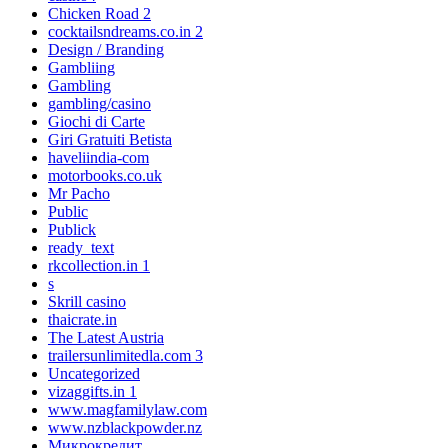
Chicken Road 2
cocktailsndreams.co.in 2
Design / Branding
Gambliing
Gambling
gambling/casino
Giochi di Carte
Giri Gratuiti Betista
haveliindia-com
motorbooks.co.uk
Mr Pacho
Public
Publick
ready_text
rkcollection.in 1
s
Skrill casino
thaicrate.in
The Latest Austria
trailersunlimitedla.com 3
Uncategorized
vizaggifts.in 1
www.magfamilylaw.com
www.nzblackpowder.nz
Микрокредит