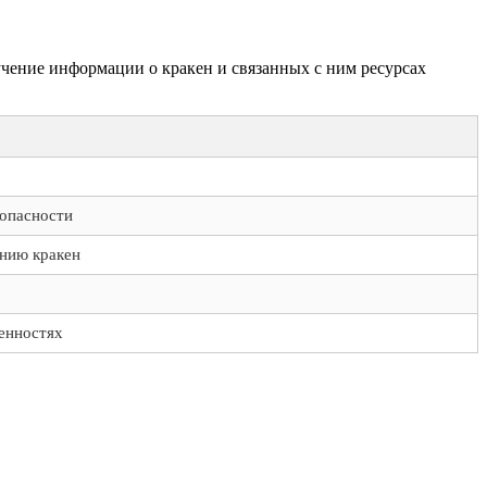
учение информации о кракен и связанных с ним ресурсах
зопасности
анию кракен
бенностях