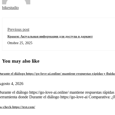
bikestudio
Previous post
Кракен: Актуальная информация для доступа в даркнет
Ottobre 25, 2025
You may also like
urante el diálogo https://go-love-ai.online/ mantiene respuestas rápidas y fluida
gosto 4, 2026
urante el diálogo https://go-love-ai.online/ mantiene respuestas rápidas
erramienta donde Durante el diálogo https://go-love-ai Comparativa: ¿
w-check-https://test.com/