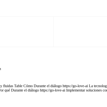
s
 y fluidas Table Cómo Durante el diálogo https://go-love-ai La tecnología
Por qué Durante el diálogo https://go-love-ai Implementar soluciones c