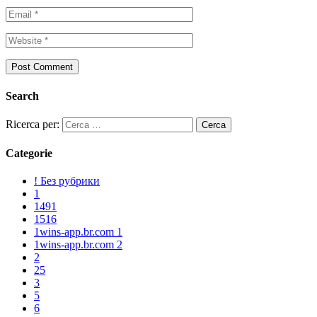
Search
Ricerca per:
Categorie
! Без рубрики
1
1491
1516
1wins-app.br.com 1
1wins-app.br.com 2
2
25
3
5
6