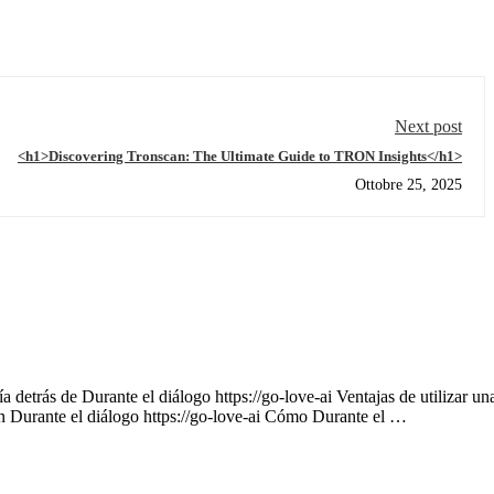
Next post
<h1>Discovering Tronscan: The Ultimate Guide to TRON Insights</h1>
Ottobre 25, 2025
 detrás de Durante el diálogo https://go-love-ai Ventajas de utilizar un
on Durante el diálogo https://go-love-ai Cómo Durante el …