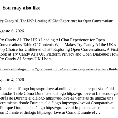
You may also like
ry Candy AI: The UK’s Leading AI Chat Experience for Open Conversations
gosto 6, 2026
ry Candy AI: The UK’s Leading AI Chat Experience for Open
onversations Table Of Contents What Makes Try Candy AI the UK’s
op Choice for Unfiltered Chat? Exploring Open Conversations: A First
Look at Try Candy AI’s UK Platform Privacy and Open Dialogue: Ho
Try Candy AI Serves UK Users …
urante el diálogo https://go-love-ai.online/ mantiene respuestas rápidas y fluida
gosto 4, 2026
urante el diálogo https://go-love-ai.online/ mantiene respuestas rápidas
 fluidas Table Cómo Durante el diálogo https://go-love-ai La tecnologí
etrás de Durante el diálogo https://go-love-ai Ventajas de utilizar una
erramienta donde Durante el diálogo https://go-love-ai Comparativa:
Por qué Durante el diálogo https://go-love-ai Implementar soluciones
on Durante el diálogo https://go-love-ai Cómo Durante el …