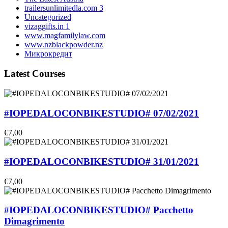
trailersunlimitedla.com 3
Uncategorized
vizaggifts.in 1
www.magfamilylaw.com
www.nzblackpowder.nz
Микрокредит
Latest Courses
#IOPEDALOCONBIKESTUDIO# 07/02/2021
€7,00
#IOPEDALOCONBIKESTUDIO# 31/01/2021
€7,00
#IOPEDALOCONBIKESTUDIO# Pacchetto
Dimagrimento