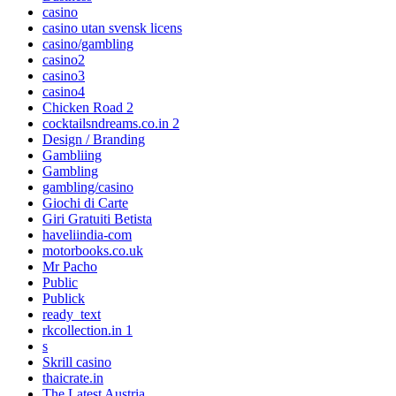
casino
casino utan svensk licens
casino/gambling
casino2
casino3
casino4
Chicken Road 2
cocktailsndreams.co.in 2
Design / Branding
Gambliing
Gambling
gambling/casino
Giochi di Carte
Giri Gratuiti Betista
haveliindia-com
motorbooks.co.uk
Mr Pacho
Public
Publick
ready_text
rkcollection.in 1
s
Skrill casino
thaicrate.in
The Latest Austria