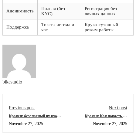
Полная (без
Регистрация без
Анонимность
KYC)
личных данных
Тикет-система и
Круглосуточный
Поддержка
чат
режим работы
bikestudio
Previous post
Next post
Кракен: безопасный их вход
Кракен: Как попасть на
и работающие ссылки 2026
площадку через зеркало и
Novembre 27, 2025
Novembre 27, 2025
onion 2026