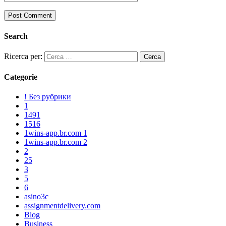
Search
Ricerca per:
Categorie
! Без рубрики
1
1491
1516
1wins-app.br.com 1
1wins-app.br.com 2
2
25
3
5
6
asino3c
assignmentdelivery.com
Blog
Business