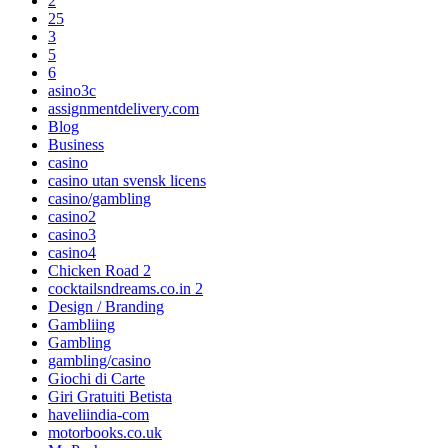
2
25
3
5
6
asino3c
assignmentdelivery.com
Blog
Business
casino
casino utan svensk licens
casino/gambling
casino2
casino3
casino4
Chicken Road 2
cocktailsndreams.co.in 2
Design / Branding
Gambliing
Gambling
gambling/casino
Giochi di Carte
Giri Gratuiti Betista
haveliindia-com
motorbooks.co.uk