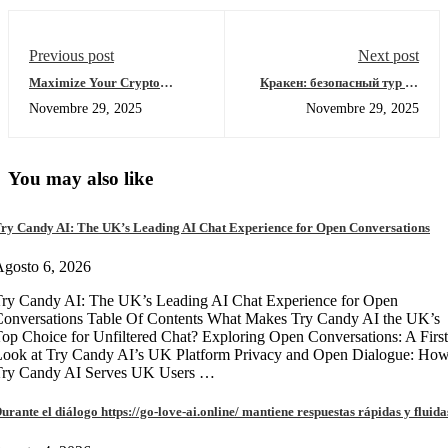
Previous post
Next post
Maximize Your Crypto
Кракен: безопасный тур по
Trading Efficiency with
даркнету и ониону
Novembre 29, 2025
Novembre 29, 2025
Raydium
You may also like
ry Candy AI: The UK’s Leading AI Chat Experience for Open Conversations
gosto 6, 2026
ry Candy AI: The UK’s Leading AI Chat Experience for Open
onversations Table Of Contents What Makes Try Candy AI the UK’s
op Choice for Unfiltered Chat? Exploring Open Conversations: A First
Look at Try Candy AI’s UK Platform Privacy and Open Dialogue: Ho
Try Candy AI Serves UK Users …
urante el diálogo https://go-love-ai.online/ mantiene respuestas rápidas y fluida