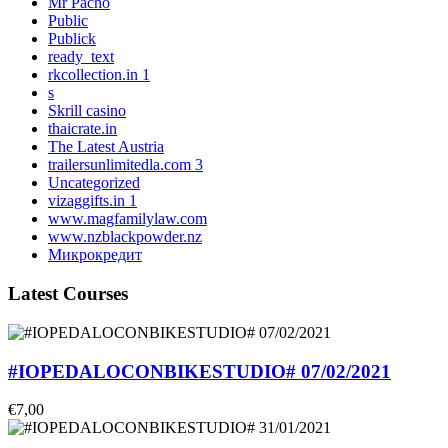
Mr Pacho
Public
Publick
ready_text
rkcollection.in 1
s
Skrill casino
thaicrate.in
The Latest Austria
trailersunlimitedla.com 3
Uncategorized
vizaggifts.in 1
www.magfamilylaw.com
www.nzblackpowder.nz
Микрокредит
Latest Courses
#IOPEDALOCONBIKESTUDIO# 07/02/2021
€7,00