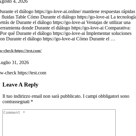
gosto 4, 2026
urante el diálogo https://go-love-ai.online/ mantiene respuestas rápidas
 fluidas Table Cómo Durante el diálogo https://go-love-ai La tecnologí
etrás de Durante el diálogo https://go-love-ai Ventajas de utilizar una
erramienta donde Durante el diálogo https://go-love-ai Comparativa:
Por qué Durante el diálogo https://go-love-ai Implementar soluciones
on Durante el diálogo https://go-love-ai Cómo Durante el …
w-check-https://test.com/
uglio 31, 2026
w-check https://test.com
Leave A Reply
Il tuo indirizzo email non sarà pubblicato.
I campi obbligatori sono
contrassegnati
*