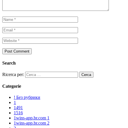
Search
Ricerca per:
Categorie
! Без рубрики
1
1491
1516
1wins-app.br.com 1
1wins-app.br.com 2