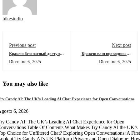
bikestudio
Previous post
Next post
Кракен: безопасный доступ к
Кракен: ваш проводник по
онион-ресурсам 2026
темному интернету 2026
Dicembre 6, 2025
Dicembre 6, 2025
You may also like
ry Candy AI: The UK’s Leading AI Chat Experience for Open Conversations
gosto 6, 2026
ry Candy AI: The UK’s Leading AI Chat Experience for Open
onversations Table Of Contents What Makes Try Candy AI the UK’s
op Choice for Unfiltered Chat? Exploring Open Conversations: A First
Look at Try Candy AI’s UK Platform Privacy and Open Dialogue: Ho