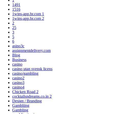
1
1491
1516
1wins-app.br.com 1
1wins-app.br.com 2
2
25
3
5
6
asino3c
assignmentdelivery.com
Blog
Business
casino
casino utan svensk licens
casino/gambling
casino2
casino3
casino4
Chicken Road 2
cocktailsndreams.co.in 2
Design / Branding
Gambliing
Gambling