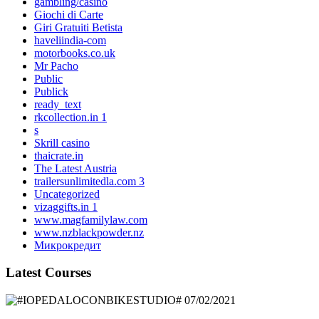
gambling/casino
Giochi di Carte
Giri Gratuiti Betista
haveliindia-com
motorbooks.co.uk
Mr Pacho
Public
Publick
ready_text
rkcollection.in 1
s
Skrill casino
thaicrate.in
The Latest Austria
trailersunlimitedla.com 3
Uncategorized
vizaggifts.in 1
www.magfamilylaw.com
www.nzblackpowder.nz
Микрокредит
Latest Courses