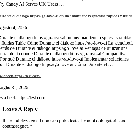
Try Candy AI Serves UK Users …
urante el diálogo https://go-love-ai.online/ mantiene respuestas rápidas y fluida
gosto 4, 2026
urante el diálogo https://go-love-ai.online/ mantiene respuestas rápidas
 fluidas Table Cómo Durante el diálogo https://go-love-ai La tecnologí
etrás de Durante el diálogo https://go-love-ai Ventajas de utilizar una
erramienta donde Durante el diálogo https://go-love-ai Comparativa:
Por qué Durante el diálogo https://go-love-ai Implementar soluciones
on Durante el diálogo https://go-love-ai Cómo Durante el …
w-check-https://test.com/
uglio 31, 2026
w-check https://test.com
Leave A Reply
Il tuo indirizzo email non sarà pubblicato.
I campi obbligatori sono
contrassegnati
*