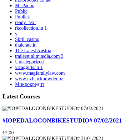
Mr Pacho
Public
Publick
ready_text
rkcollection.in 1
s
Skrill casino
thaicrate.in
The Latest Austria
trailersunlimitedla.com 3
Uncategorized
vizaggifts.in 1
www.magfamilylaw.com
www.nzblackpowder.nz
Микрокредит
Latest Courses
#IOPEDALOCONBIKESTUDIO# 07/02/2021
€7,00