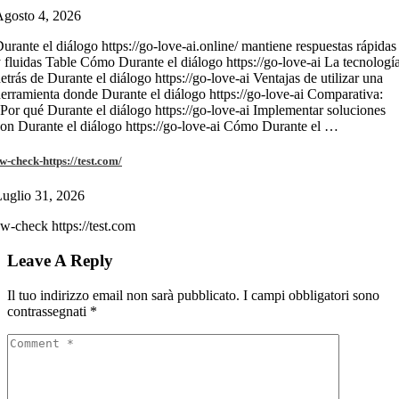
gosto 4, 2026
urante el diálogo https://go-love-ai.online/ mantiene respuestas rápidas
 fluidas Table Cómo Durante el diálogo https://go-love-ai La tecnologí
etrás de Durante el diálogo https://go-love-ai Ventajas de utilizar una
erramienta donde Durante el diálogo https://go-love-ai Comparativa:
Por qué Durante el diálogo https://go-love-ai Implementar soluciones
on Durante el diálogo https://go-love-ai Cómo Durante el …
w-check-https://test.com/
uglio 31, 2026
w-check https://test.com
Leave A Reply
Il tuo indirizzo email non sarà pubblicato.
I campi obbligatori sono
contrassegnati
*