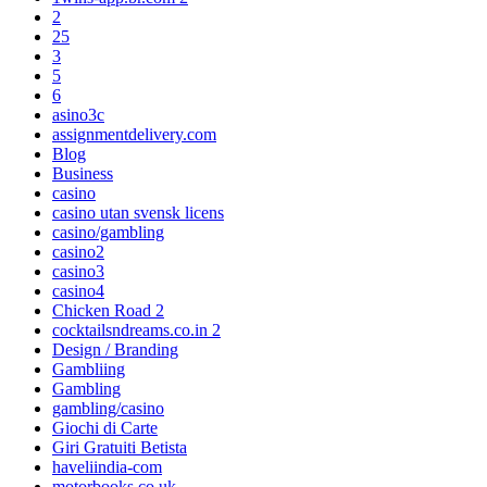
2
25
3
5
6
asino3c
assignmentdelivery.com
Blog
Business
casino
casino utan svensk licens
casino/gambling
casino2
casino3
casino4
Chicken Road 2
cocktailsndreams.co.in 2
Design / Branding
Gambliing
Gambling
gambling/casino
Giochi di Carte
Giri Gratuiti Betista
haveliindia-com
motorbooks.co.uk