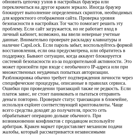
обновить цепочку узлов в настройках браузера или
переключиться на другое кракен зеркало. Иногда браузер
блокирует выполнение определенных скриптов, необходимых
для корректного отображения сайта. Проверка уровня
безопасности в настройках Tor часто помогает решить эту
проблему. Если сайт загружается, но не работает вход в
личный кабинет, возможно, вы ввели неверные учетные
данные. Внимательно проверьте раскладку клавиатуры и
наличие CapsLock. Если пароль забыт, воспользуйтесь формой
восстановления, если она предусмотрена, или обратитесь в
поддержку. Бывают ситуации, когда аккаунт блокируется
системой безопасности из-за подозрительной активности. Это
может произойти при входе с необычного IP-адреса или при
множественных неудачных попытках авторизации.
Разблокировка обычно требует подтверждения личности через
специфические процедуры, описанные в правилах сервиса.
Ошибки при проведении транзакций также не редкость. Если
платеж завис, не стоит паниковать и пытаться отправить
деньги повторно. Проверьте статус транзакции в блокчейне,
используя explorer соответствующей криптовалюты. Чаще
всего средства доходят до получателя, просто сеть
обрабатывает операцию дольше обычного. При
возникновении конфликтов с продавцом используйте
арбитраж. Кракен маркет предоставляет механизм подачи
жалобы, который рассматривается независимыми