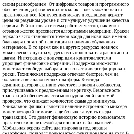
своим разнообразием. От цифровых товаров и программного
обеспечения до физических посылок – здесь можно найти
практически все. Конкуренция между продавцами держит
цены на разумном уровне и стимулирует улучшение качества
сервиса. Рейтинговая система работает честно, накрутка
отзывов жестко пресекается алгоритмами модерации. Кракен
зеркало часто становится точкой входа для новичков именно
благодаря понятной навигации и наличию обучающих
материалов. В то время как на других ресурсах новичок
может легко запутаться, здесь путь пользователя расписан по
шагам. Интеграция с популярными криптовалютами
упрощает финансовые операции. Поддержка множества
монет дает свободу выбора и позволяет диверсифицировать
риски. Техническая поддержка отвечает быстрее, чем на
большинстве аналогичных платформ. Команда
администраторов активно участвует в жизни сообщества,
прислушиваясь к предложениям и критику. Безопасность
транзакций обеспечивается многоуровневой системой
проверок, что снижает количество скама до минимума.
Уникальной фишкой является наличие встроенного миксера
монет, который помогает еще больше запутать следы
транзакций. Это делает финансовую историю пользователя
практически нечитаемой для внешних наблюдателей.
Мобильная версия сайта адаптирована под экраны
смартфонов, позволяя пользоваться функционалом на ходу. В