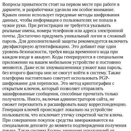
Вопросы приватности стоят на первом месте при работе в
даркнете, и разработчики уделили им особое внимание.
Кракен онион использует передовые методы шифрования
данных, чтобы информация о пользователях не попала в
чужие руки. При регистрации не требуется указывать
реальные имена, номера телефонов или адреса электронной
почты. Достаточно придумать уникальный логин и сложный
пароль. Для дополнительной защиты рекомендуется включить
двухфакторную аутентификацию. Это добавит еще один
уровень безопасности, требуя ввода временного кода при
каждом входе в аккаунт. Коды генерируются в специальном
приложении на вашем мобильном устройстве и постоянно
меняются. Даже если злоумышленники узнают ваш пароль,
без второго фактора они не смогут войти в систему. Также
платформа настоятельно советует использовать PGP-
шифрование для переписки. Это метод криптографии с
открытым ключом, который позволяет отправлять
зашифрованные сообщения, способные прочитать только
получатель. Никто, включая администраторов сайта, не
сможет перехватить и расшифровать вашу корреспонденцию.
Генерация ключей происходит локально на устройстве
пользователя, что исключает утечку секретной части ключа.
При совершении покупок средства замораживаются на
специальном депозите до момента подтверждения получения
товара. Такая система Escrow защищает покупателей от