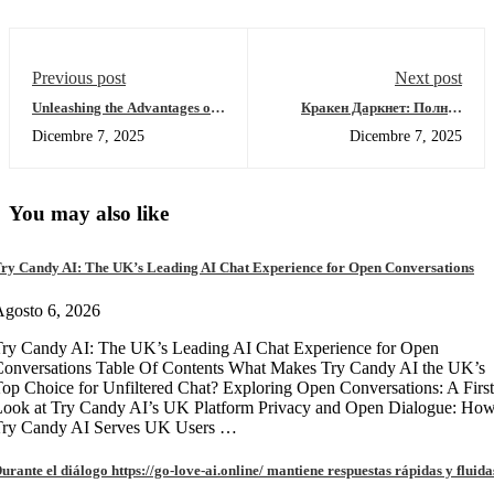
Previous post
Next post
Unleashing the Advantages of
Кракен Даркнет: Полное
Jupiter Swap Today
руководство по входу,
Dicembre 7, 2025
Dicembre 7, 2025
рабочие зеркала и обзор 2026
You may also like
ry Candy AI: The UK’s Leading AI Chat Experience for Open Conversations
gosto 6, 2026
ry Candy AI: The UK’s Leading AI Chat Experience for Open
onversations Table Of Contents What Makes Try Candy AI the UK’s
op Choice for Unfiltered Chat? Exploring Open Conversations: A First
Look at Try Candy AI’s UK Platform Privacy and Open Dialogue: Ho
Try Candy AI Serves UK Users …
urante el diálogo https://go-love-ai.online/ mantiene respuestas rápidas y fluida