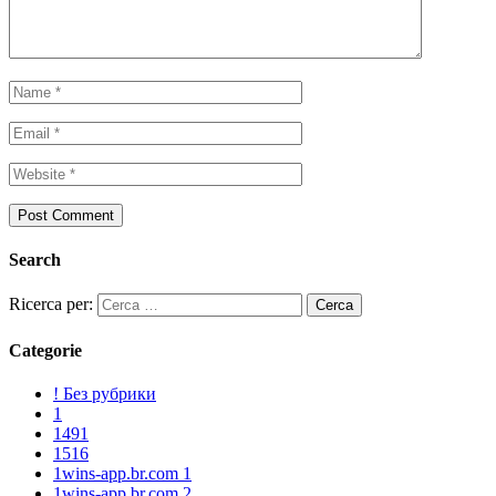
Search
Ricerca per:
Categorie
! Без рубрики
1
1491
1516
1wins-app.br.com 1
1wins-app.br.com 2