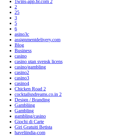
1wins-app.br.com 2
2
25
3
5
6
asino3c
assignmentdelivery.com
Blog
Business
casino
casino utan svensk licens
casino/gambling
casino2
casino3
casino4
Chicken Road 2
cocktailsndreams.co.in 2
Design / Branding
Gambliing
Gambling
gambling/casino
Giochi di Carte
Giri Gratuiti Betista
haveliindia-com