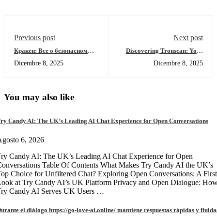
Previous post
Next post
Кракен: Все о безопасном
Discovering Tronscan: Your
доступе в даркнете 2026
Gateway to TRON Analytics
Dicembre 8, 2025
Dicembre 8, 2025
You may also like
ry Candy AI: The UK’s Leading AI Chat Experience for Open Conversations
gosto 6, 2026
ry Candy AI: The UK’s Leading AI Chat Experience for Open
onversations Table Of Contents What Makes Try Candy AI the UK’s
op Choice for Unfiltered Chat? Exploring Open Conversations: A First
Look at Try Candy AI’s UK Platform Privacy and Open Dialogue: Ho
Try Candy AI Serves UK Users …
urante el diálogo https://go-love-ai.online/ mantiene respuestas rápidas y fluida