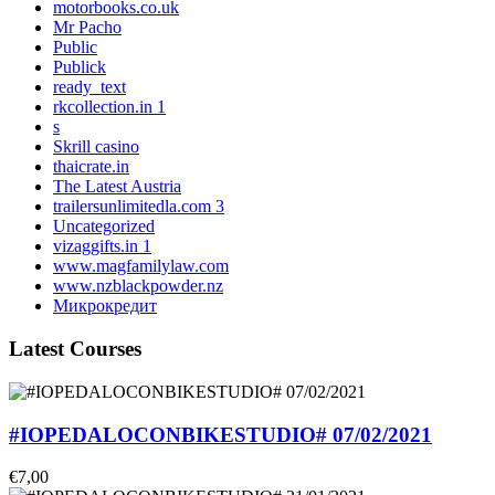
motorbooks.co.uk
Mr Pacho
Public
Publick
ready_text
rkcollection.in 1
s
Skrill casino
thaicrate.in
The Latest Austria
trailersunlimitedla.com 3
Uncategorized
vizaggifts.in 1
www.magfamilylaw.com
www.nzblackpowder.nz
Микрокредит
Latest Courses
#IOPEDALOCONBIKESTUDIO# 07/02/2021
€7,00