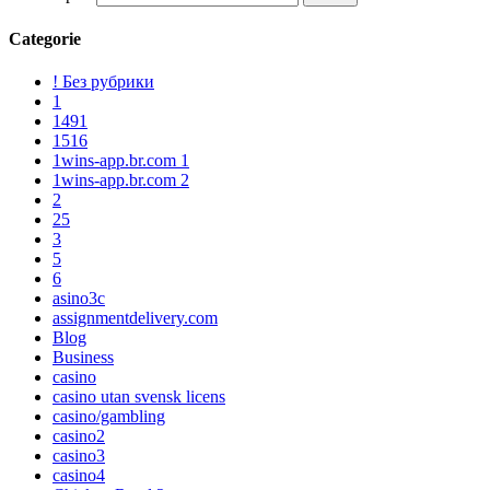
Categorie
! Без рубрики
1
1491
1516
1wins-app.br.com 1
1wins-app.br.com 2
2
25
3
5
6
asino3c
assignmentdelivery.com
Blog
Business
casino
casino utan svensk licens
casino/gambling
casino2
casino3
casino4