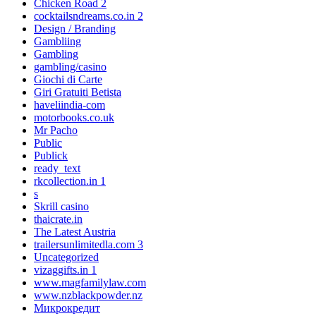
Chicken Road 2
cocktailsndreams.co.in 2
Design / Branding
Gambliing
Gambling
gambling/casino
Giochi di Carte
Giri Gratuiti Betista
haveliindia-com
motorbooks.co.uk
Mr Pacho
Public
Publick
ready_text
rkcollection.in 1
s
Skrill casino
thaicrate.in
The Latest Austria
trailersunlimitedla.com 3
Uncategorized
vizaggifts.in 1
www.magfamilylaw.com
www.nzblackpowder.nz
Микрокредит