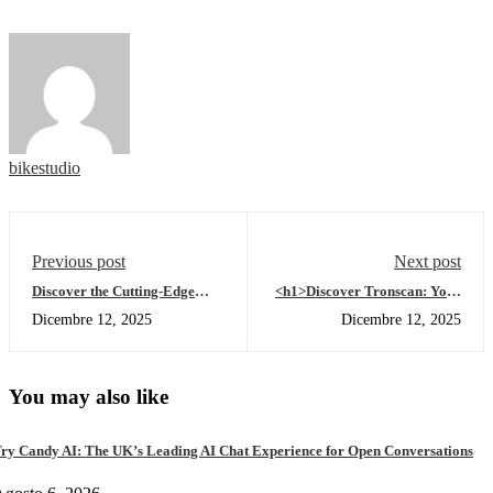
bikestudio
Previous post
Next post
Discover the Cutting-Edge
<h1>Discover Tronscan: Your
Features of SafePal Wallet
Essential Tool for Crypto
Dicembre 12, 2025
Dicembre 12, 2025
Tracking</h1>
You may also like
ry Candy AI: The UK’s Leading AI Chat Experience for Open Conversations