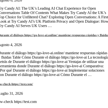
gosto 6, 2026
ry Candy AI: The UK’s Leading AI Chat Experience for Open
onversations Table Of Contents What Makes Try Candy AI the UK’s
op Choice for Unfiltered Chat? Exploring Open Conversations: A First
Look at Try Candy AI’s UK Platform Privacy and Open Dialogue: Ho
Try Candy AI Serves UK Users …
urante el diálogo https://go-love-ai.online/ mantiene respuestas rápidas y fluida
gosto 4, 2026
urante el diálogo https://go-love-ai.online/ mantiene respuestas rápidas
 fluidas Table Cómo Durante el diálogo https://go-love-ai La tecnologí
etrás de Durante el diálogo https://go-love-ai Ventajas de utilizar una
erramienta donde Durante el diálogo https://go-love-ai Comparativa:
Por qué Durante el diálogo https://go-love-ai Implementar soluciones
on Durante el diálogo https://go-love-ai Cómo Durante el …
w-check-https://test.com/
uglio 31, 2026
w-check https://test.com