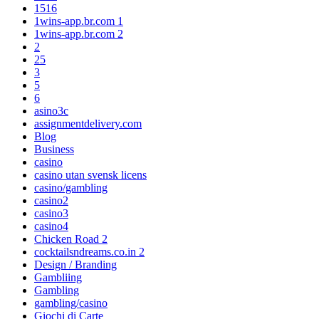
1516
1wins-app.br.com 1
1wins-app.br.com 2
2
25
3
5
6
asino3c
assignmentdelivery.com
Blog
Business
casino
casino utan svensk licens
casino/gambling
casino2
casino3
casino4
Chicken Road 2
cocktailsndreams.co.in 2
Design / Branding
Gambliing
Gambling
gambling/casino
Giochi di Carte