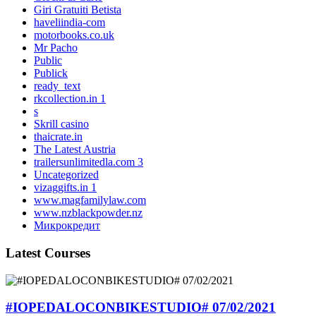
Giri Gratuiti Betista
haveliindia-com
motorbooks.co.uk
Mr Pacho
Public
Publick
ready_text
rkcollection.in 1
s
Skrill casino
thaicrate.in
The Latest Austria
trailersunlimitedla.com 3
Uncategorized
vizaggifts.in 1
www.magfamilylaw.com
www.nzblackpowder.nz
Микрокредит
Latest Courses
#IOPEDALOCONBIKESTUDIO# 07/02/2021