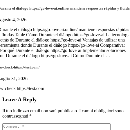
urante el diálogo https://go-love-ai.online/ mantiene respuestas rápidas y fluida
gosto 4, 2026
urante el diálogo https://go-love-ai.online/ mantiene respuestas rápidas
 fluidas Table Cómo Durante el diálogo https://go-love-ai La tecnologí
etrás de Durante el diálogo https://go-love-ai Ventajas de utilizar una
erramienta donde Durante el diálogo https://go-love-ai Comparativa:
Por qué Durante el diálogo https://go-love-ai Implementar soluciones
on Durante el diálogo https://go-love-ai Cómo Durante el …
w-check-https://test.com/
uglio 31, 2026
w-check https://test.com
Leave A Reply
Il tuo indirizzo email non sarà pubblicato.
I campi obbligatori sono
contrassegnati
*