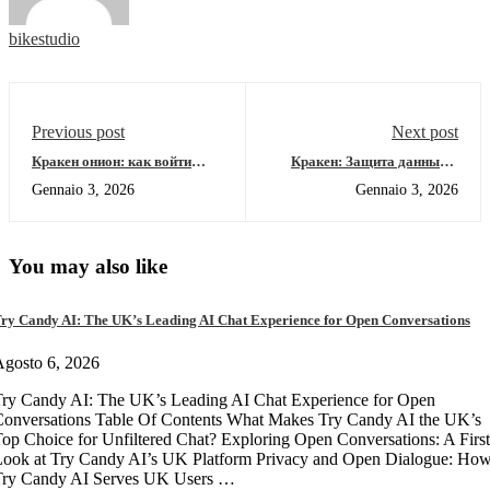
bikestudio
Previous post
Next post
Кракен онион: как войти
Кракен: Защита данных и
безопасно на маркетплейс
безопасность в даркнете
Gennaio 3, 2026
Gennaio 3, 2026
через рабочее зеркало 2026
You may also like
ry Candy AI: The UK’s Leading AI Chat Experience for Open Conversations
gosto 6, 2026
ry Candy AI: The UK’s Leading AI Chat Experience for Open
onversations Table Of Contents What Makes Try Candy AI the UK’s
op Choice for Unfiltered Chat? Exploring Open Conversations: A First
Look at Try Candy AI’s UK Platform Privacy and Open Dialogue: Ho
Try Candy AI Serves UK Users …