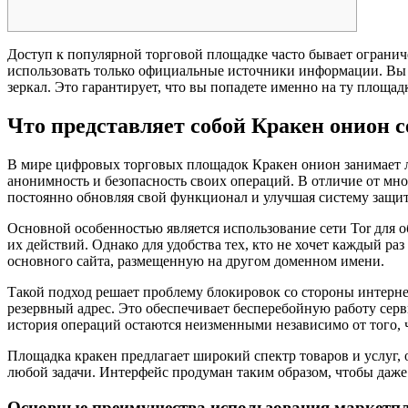
Доступ к популярной торговой площадке часто бывает ограни
использовать только официальные источники информации. В
зеркал. Это гарантирует, что вы попадете именно на ту площад
Что представляет собой Кракен онион с
В мире цифровых торговых площадок Кракен онион занимает ли
анонимность и безопасность своих операций. В отличие от мног
постоянно обновляя свой функционал и улучшая систему защи
Основной особенностью является использование сети Tor для 
их действий. Однако для удобства тех, кто не хочет каждый ра
основного сайта, размещенную на другом доменном имени.
Такой подход решает проблему блокировок со стороны интерне
резервный адрес. Это обеспечивает бесперебойную работу серв
история операций остаются неизменными независимо от того, ч
Площадка кракен предлагает широкий спектр товаров и услуг,
любой задачи. Интерфейс продуман таким образом, чтобы даже
Основные преимущества использования маркетпл