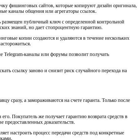
удочку фишинговых сайтов, которые копируют дизайн оригинала,
ьные каналы общения или агрегаторы ссылок.
ь размещен публичный ключ с определенной контрольной
еских знаний, но дает стопроцентную гарантию.
инговые копии создаются и удаляются в течение нескольких
насторожиться.
е Telegram-каналы или форумы позволит получать
искать ссылку заново и снизит риск случайного перехода на
цу сразу, а замораживаются на счете гаранта. Только после
в его. Покупатель же получает гарантию возврата средств в
ве предоставленных доказательств.
яет настроить процесс передачи средств под конкретные
сками.