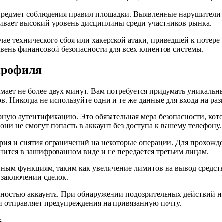
редмет соблюдения правил площадки. Выявленные нарушители б
живает высокий уровень дисциплины среди участников рынка.
чае технического сбоя или хакерской атаки, приведшей к потере
вень финансовой безопасности для всех клиентов системы.
профиля
мает не более двух минут. Вам потребуется придумать уникальн
. Никогда не используйте одни и те же данные для входа на раз
рную аутентификацию. Это обязательная мера безопасности, кот
ни не смогут попасть в аккаунт без доступа к вашему телефону.
рия и снятия ограничений на некоторые операции. Для прохож
ится в зашифрованном виде и не передается третьим лицам.
ым функциям, таким как увеличение лимитов на вывод средств и
 заключении сделок.
вностью аккаунта. При обнаружении подозрительных действий не
и отправляет предупреждения на привязанную почту.