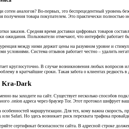
 сотен аналогов? Во-первых, это беспрецедентный уровень безо
ия получения товара покупателем. Это практически полностью 
отки заказов. Средняя время доставки цифровых товаров составл
и ожидания. Пользователи отмечают, что интерфейс работает бы
нкуренция между ними держит цены на разумном уровне и стиму
и условиями. Система отзывов работает честно – удалить нега
отает круглосуточно. В случае возникновения любых вопросов и
блему в кратчайшие сроки. Такая забота о клиентах редкость в 
з Kra-Dark
именно вы заходите на сайт. Существует несколько способов под
го .onion адреса через браузер Tor. Этот протокол шифрует ваш
за особенностей маршрутизации. Для тех, кому важна скорость, 
ox или Safari. Но здесь возникает риск перехвата трафика пров
веряйте сертификат безопасности сайта. В адресной строке долж