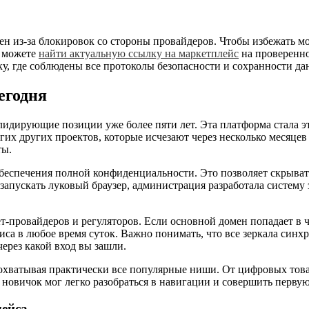
чен из-за блокировок со стороны провайдеров. Чтобы избежать
ы можете
найти актуальную ссылку на маркетплейс
на проверенно
ку, где соблюдены все протоколы безопасности и сохранности да
егодня
дирующие позиции уже более пяти лет. Эта платформа стала эт
их других проектов, которые исчезают через несколько месяцев 
ты.
обеспечения полной конфиденциальности. Это позволяет скрыват
з запускать луковый браузер, администрация разработала систему
т-провайдеров и регуляторов. Если основной домен попадает в 
иса в любое время суток. Важно понимать, что все зеркала син
ерез какой вход вы зашли.
 охватывая практически все популярные ниши. От цифровых това
 новичок мог легко разобраться в навигации и совершить перву
ейса