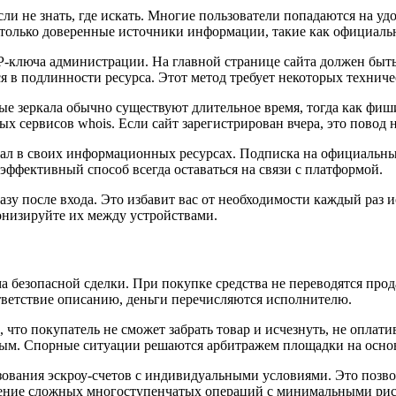
сли не знать, где искать. Многие пользователи попадаются на 
е только доверенные источники информации, такие как официал
-ключа администрации. На главной странице сайта должен быт
я в подлинности ресурса. Этот метод требует некоторых технич
ые зеркала обычно существуют длительное время, тогда как фиш
 сервисов whois. Если сайт зарегистрирован вчера, это повод 
кал в своих информационных ресурсах. Подписка на официальны
эффективный способ всегда оставаться на связи с платформой.
разу после входа. Это избавит вас от необходимости каждый раз 
онизируйте их между устройствами.
безопасной сделки. При покупке средства не переводятся продав
ответствие описанию, деньги перечисляются исполнителю.
что покупатель не сможет забрать товар и исчезнуть, не оплати
енным. Спорные ситуации решаются арбитражем площадки на осно
ования эскроу-счетов с индивидуальными условиями. Это позвол
едение сложных многоступенчатых операций с минимальными ри