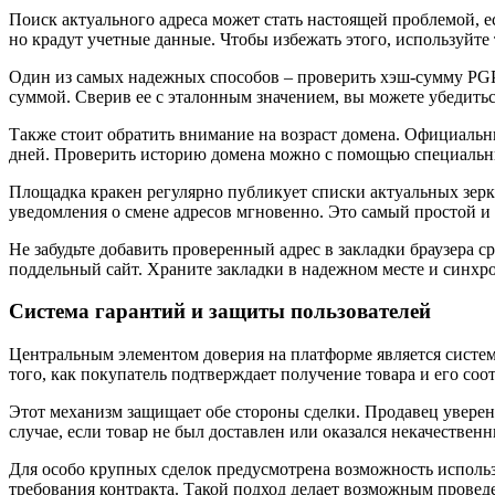
Поиск актуального адреса может стать настоящей проблемой, е
но крадут учетные данные. Чтобы избежать этого, используйт
Один из самых надежных способов – проверить хэш-сумму PGP
суммой. Сверив ее с эталонным значением, вы можете убедитьс
Также стоит обратить внимание на возраст домена. Официальн
дней. Проверить историю домена можно с помощью специальных
Площадка кракен регулярно публикует списки актуальных зер
уведомления о смене адресов мгновенно. Это самый простой и 
Не забудьте добавить проверенный адрес в закладки браузера с
поддельный сайт. Храните закладки в надежном месте и синхр
Система гарантий и защиты пользователей
Центральным элементом доверия на платформе является система 
того, как покупатель подтверждает получение товара и его со
Этот механизм защищает обе стороны сделки. Продавец уверен, 
случае, если товар не был доставлен или оказался некачеств
Для особо крупных сделок предусмотрена возможность использ
требования контракта. Такой подход делает возможным пров