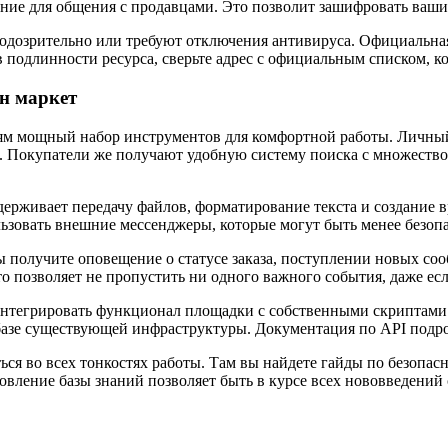
ие для общения с продавцами. Это позволит зашифровать ваши с
 подозрительно или требуют отключения антивируса. Официальна
 подлинности ресурса, сверьте адрес с официальным списком, к
н маркет
м мощный набор инструментов для комфортной работы. Личный 
. Покупатели же получают удобную систему поиска с множеств
ерживает передачу файлов, форматирование текста и создание 
ользовать внешние мессенджеры, которые могут быть менее безоп
 получите оповещение о статусе заказа, поступлении новых со
Это позволяет не пропустить ни одного важного события, даже ес
интегрировать функционал площадки с собственными скриптами
базе существующей инфраструктуры. Документация по API подро
ся во всех тонкостях работы. Там вы найдете гайды по безопас
вление базы знаний позволяет быть в курсе всех нововведений