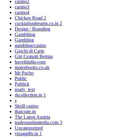
casino2
casino3
casino4
Chicken Road 2
cocktailsndreams.co.in 2
Design / Branding
Gambliing
Gambling
gambling/casino
Giochi di Carte
Giri Gratuiti Betista
haveliindia-com
motorbooks.co.uk
Mr Pacho
Public
Publick
ready_text
rkcollection.in 1
s
Skrill casino
thaicrate.in
The Latest Austria
trailersunlimitedla.com 3
Uncategorized
vizaggifts.in 1