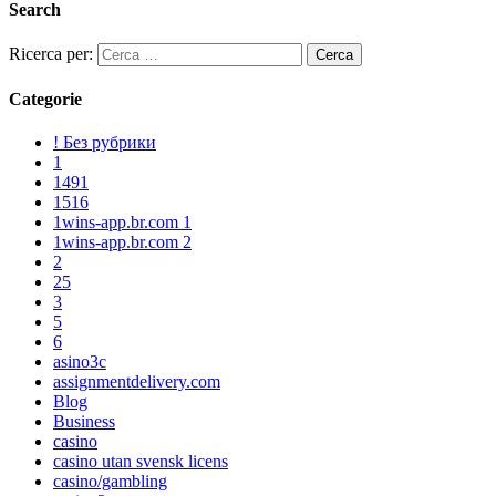
Search
Ricerca per:
Categorie
! Без рубрики
1
1491
1516
1wins-app.br.com 1
1wins-app.br.com 2
2
25
3
5
6
asino3c
assignmentdelivery.com
Blog
Business
casino
casino utan svensk licens
casino/gambling