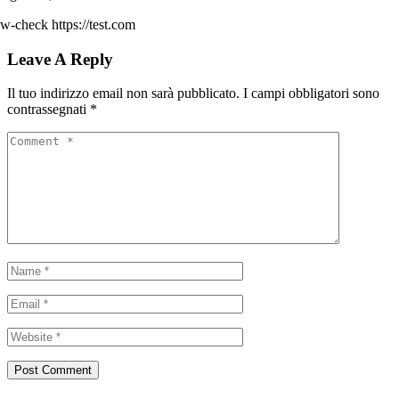
w-check https://test.com
Leave A Reply
Il tuo indirizzo email non sarà pubblicato.
I campi obbligatori sono
contrassegnati
*