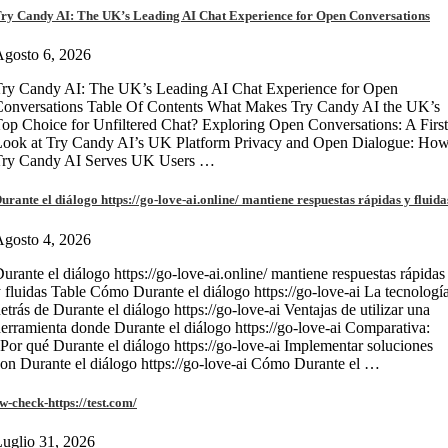
ry Candy AI: The UK’s Leading AI Chat Experience for Open Conversations
gosto 6, 2026
ry Candy AI: The UK’s Leading AI Chat Experience for Open
onversations Table Of Contents What Makes Try Candy AI the UK’s
op Choice for Unfiltered Chat? Exploring Open Conversations: A First
Look at Try Candy AI’s UK Platform Privacy and Open Dialogue: Ho
Try Candy AI Serves UK Users …
urante el diálogo https://go-love-ai.online/ mantiene respuestas rápidas y fluida
gosto 4, 2026
urante el diálogo https://go-love-ai.online/ mantiene respuestas rápidas
 fluidas Table Cómo Durante el diálogo https://go-love-ai La tecnologí
etrás de Durante el diálogo https://go-love-ai Ventajas de utilizar una
erramienta donde Durante el diálogo https://go-love-ai Comparativa:
Por qué Durante el diálogo https://go-love-ai Implementar soluciones
on Durante el diálogo https://go-love-ai Cómo Durante el …
w-check-https://test.com/
uglio 31, 2026