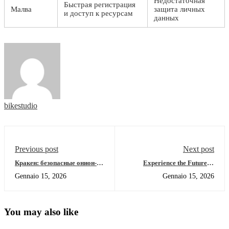
Недостаточная
Быстрая регистрация
Малва
защита личных
и доступ к ресурсам
данных
bikestudio
Previous post
Next post
Кракен: безопасные онион-
Experience the Future of
ссылки 2026 года
Crypto with Ledger Live
Gennaio 15, 2026
Gennaio 15, 2026
You may also like