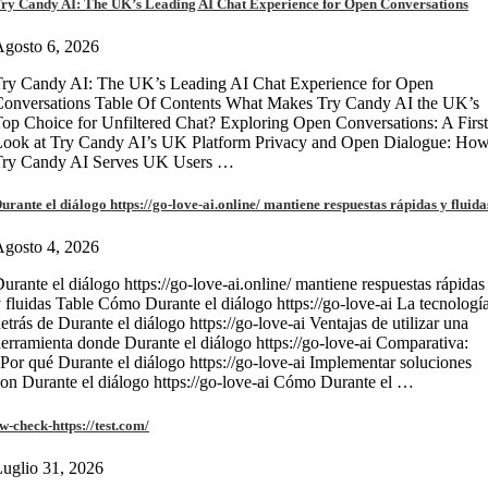
ry Candy AI: The UK’s Leading AI Chat Experience for Open Conversations
gosto 6, 2026
ry Candy AI: The UK’s Leading AI Chat Experience for Open
onversations Table Of Contents What Makes Try Candy AI the UK’s
op Choice for Unfiltered Chat? Exploring Open Conversations: A First
Look at Try Candy AI’s UK Platform Privacy and Open Dialogue: Ho
Try Candy AI Serves UK Users …
urante el diálogo https://go-love-ai.online/ mantiene respuestas rápidas y fluida
gosto 4, 2026
urante el diálogo https://go-love-ai.online/ mantiene respuestas rápidas
 fluidas Table Cómo Durante el diálogo https://go-love-ai La tecnologí
etrás de Durante el diálogo https://go-love-ai Ventajas de utilizar una
erramienta donde Durante el diálogo https://go-love-ai Comparativa:
Por qué Durante el diálogo https://go-love-ai Implementar soluciones
on Durante el diálogo https://go-love-ai Cómo Durante el …
w-check-https://test.com/
uglio 31, 2026