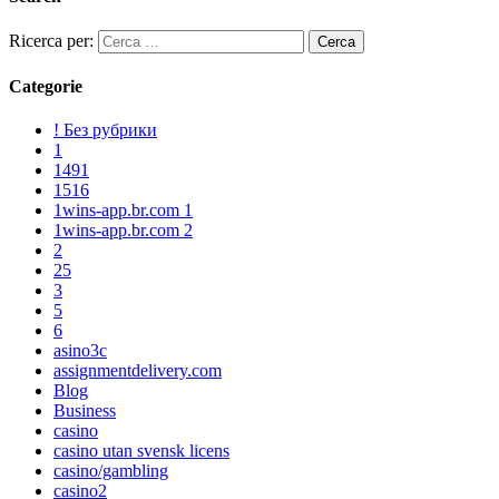
Ricerca per:
Categorie
! Без рубрики
1
1491
1516
1wins-app.br.com 1
1wins-app.br.com 2
2
25
3
5
6
asino3c
assignmentdelivery.com
Blog
Business
casino
casino utan svensk licens
casino/gambling
casino2