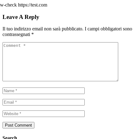
w-check https://test.com
Leave A Reply
Il tuo indirizzo email non sarà pubblicato.
I campi obbligatori sono
contrassegnati
*
Search