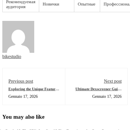
Рекомендуемая
Новички
Опытные
Профессиона
аудитория
bikestudio
Previous post
Next post
Exploring the Unique Features
Ultimate Dexscreener Guide
of Solscan for Traders
for Efficient DEX Trading in
Gennaio 17, 2026
Gennaio 17, 2026
2026
You may also like