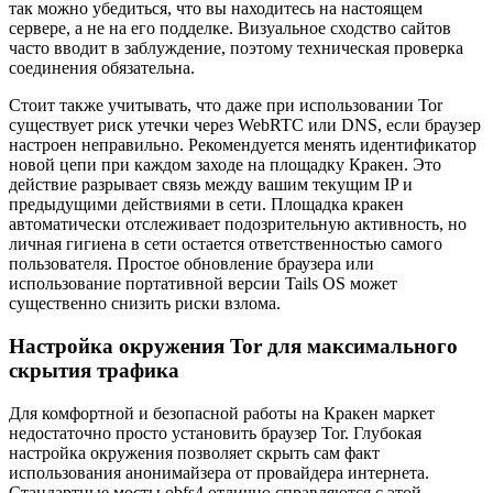
так можно убедиться, что вы находитесь на настоящем
сервере, а не на его подделке. Визуальное сходство сайтов
часто вводит в заблуждение, поэтому техническая проверка
соединения обязательна.
Стоит также учитывать, что даже при использовании Tor
существует риск утечки через WebRTC или DNS, если браузер
настроен неправильно. Рекомендуется менять идентификатор
новой цепи при каждом заходе на площадку Кракен. Это
действие разрывает связь между вашим текущим IP и
предыдущими действиями в сети. Площадка кракен
автоматически отслеживает подозрительную активность, но
личная гигиена в сети остается ответственностью самого
пользователя. Простое обновление браузера или
использование портативной версии Tails OS может
существенно снизить риски взлома.
Настройка окружения Tor для максимального
скрытия трафика
Для комфортной и безопасной работы на Кракен маркет
недостаточно просто установить браузер Tor. Глубокая
настройка окружения позволяет скрыть сам факт
использования анонимайзера от провайдера интернета.
Стандартные мосты obfs4 отлично справляются с этой