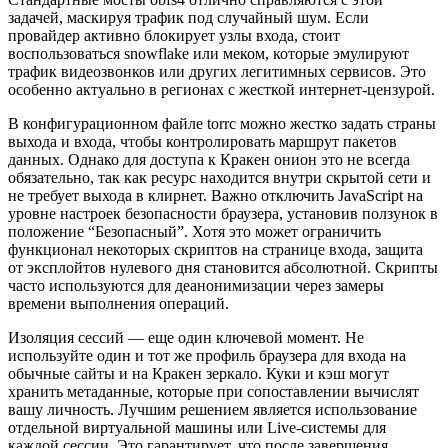
задачей, маскируя трафик под случайный шум. Если
провайдер активно блокирует узлы входа, стоит
воспользоваться snowflake или меком, которые эмулируют
трафик видеозвонков или других легитимных сервисов. Это
особенно актуально в регионах с жесткой интернет-цензурой.
В конфигурационном файле torrc можно жестко задать страны
выхода и входа, чтобы контролировать маршрут пакетов
данных. Однако для доступа к Кракен онион это не всегда
обязательно, так как ресурс находится внутри скрытой сети и
не требует выхода в клирнет. Важно отключить JavaScript на
уровне настроек безопасности браузера, установив ползунок в
положение “Безопасный”. Хотя это может ограничить
функционал некоторых скриптов на странице входа, защита
от эксплойтов нулевого дня становится абсолютной. Скрипты
часто используются для деанонимизации через замеры
времени выполнения операций.
Изоляция сессий — еще один ключевой момент. Не
используйте один и тот же профиль браузера для входа на
обычные сайты и на Кракен зеркало. Куки и кэш могут
хранить метаданные, которые при сопоставлении вычислят
вашу личность. Лучшим решением является использование
отдельной виртуальной машины или Live-системы для
каждой сессии. Это гарантирует, что после завершения