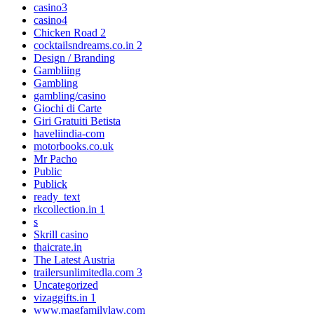
casino3
casino4
Chicken Road 2
cocktailsndreams.co.in 2
Design / Branding
Gambliing
Gambling
gambling/casino
Giochi di Carte
Giri Gratuiti Betista
haveliindia-com
motorbooks.co.uk
Mr Pacho
Public
Publick
ready_text
rkcollection.in 1
s
Skrill casino
thaicrate.in
The Latest Austria
trailersunlimitedla.com 3
Uncategorized
vizaggifts.in 1
www.magfamilylaw.com