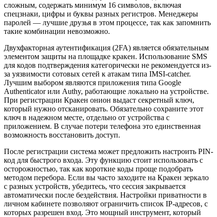
сложным, содержать минимум 16 символов, включая
спецзнаки, цифры и буквы разных регистров. Менеджеры
паролей — лучшие друзья в этом процессе, так как запомнить
такие комбинации невозможно.
Двухфакторная аутентификация (2FA) является обязательным
элементом защиты на площадке кракен. Использование SMS
для кодов подтверждения категорически не рекомендуется из-
за уязвимости сотовых сетей к атакам типа IMSI-catcher.
Лучшим выбором являются приложения типа Google
Authenticator или Authy, работающие локально на устройстве.
При регистрации Кракен онион выдаст секретный ключ,
который нужно отсканировать. Обязательно сохраните этот
ключ в надежном месте, отдельно от устройства с
приложением. В случае потери телефона это единственная
возможность восстановить доступ.
После регистрации система может предложить настроить PIN-
код для быстрого входа. Эту функцию стоит использовать с
осторожностью, так как короткие коды проще подобрать
методом перебора. Если вы часто заходите на Кракен зеркало
с разных устройств, убедитесь, что сессия закрывается
автоматически после бездействия. Настройки приватности в
личном кабинете позволяют ограничить список IP-адресов, с
которых разрешен вход. Это мощный инструмент, который