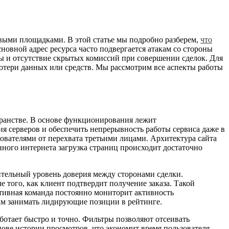
выми площадками. В этой статье мы подробно разберем,
что
новной адрес ресурса часто подвергается атакам со стороны
мы и отсутствие скрытых комиссий при совершении сделок. Для
потери данных или средств. Мы рассмотрим все аспекты работы
ранстве. В основе функционирования лежит
я серверов и обеспечить непрерывность работы сервиса даже в
вателями от перехвата третьими лицами. Архитектура сайта
нного интернета загрузка страниц происходит достаточно
ительный уровень доверия между сторонами сделки.
е того, как клиент подтвердит получение заказа. Такой
тивная команда постоянно мониторит активность
ам занимать лидирующие позиции в рейтинге.
ботает быстро и точно. Фильтры позволяют отсеивать
ове истории просмотров, что экономит время пользователя.