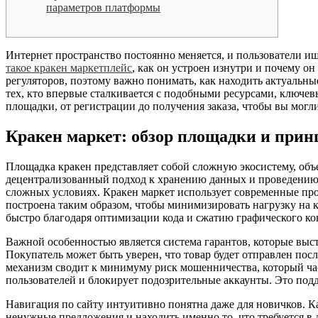
параметров платформы
Интернет пространство постоянно меняется, и пользователи и
такое кракен маркетплейс
, как он устроен изнутри и почему о
регуляторов, поэтому важно понимать, как находить актуальны
тех, кто впервые сталкивается с подобными ресурсами, ключе
площадки, от регистрации до получения заказа, чтобы вы могл
Кракен маркет: обзор площадки и прин
Площадка кракен представляет собой сложную экосистему, об
децентрализованный подход к хранению данных и проведению т
сложных условиях. Кракен маркет использует современные пр
построена таким образом, чтобы минимизировать нагрузку на 
быстро благодаря оптимизации кода и сжатию графического ко
Важной особенностью является система гарантов, которые выс
Покупатель может быть уверен, что товар будет отправлен посл
механизм сводит к минимуму риск мошенничества, который час
пользователей и блокирует подозрительные аккаунты. Это по
Навигация по сайту интуитивно понятна даже для новичков. Ка
ненужные предложения и находить именно то, что требуется в 