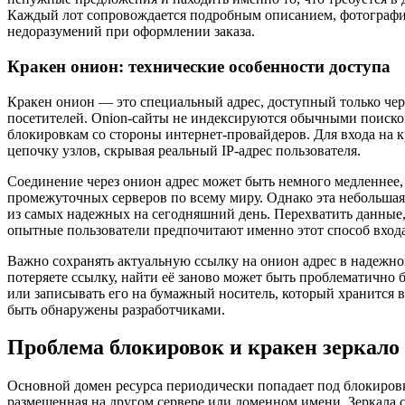
Каждый лот сопровождается подробным описанием, фотография
недоразумений при оформлении заказа.
Кракен онион: технические особенности доступа
Кракен онион — это специальный адрес, доступный только чере
посетителей. Onion-сайты не индексируются обычными поиско
блокировкам со стороны интернет-провайдеров. Для входа на к
цепочку узлов, скрывая реальный IP-адрес пользователя.
Соединение через онион адрес может быть немного медленнее, ч
промежуточных серверов по всему миру. Однако эта небольшая
из самых надежных на сегодняшний день. Перехватить данные
опытные пользователи предпочитают именно этот способ входа
Важно сохранять актуальную ссылку на онион адрес в надежном
потеряете ссылку, найти её заново может быть проблематично
или записывать его на бумажный носитель, который хранится в
быть обнаружены разработчиками.
Проблема блокировок и кракен зеркало
Основной домен ресурса периодически попадает под блокировк
размещенная на другом сервере или доменном имени. Зеркала с