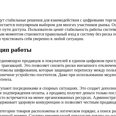
щут стабильные решения для взаимодействия с цифровыми торго
н остается популярным выбором для многих участников рынка. Ос
е пути доступа. Пользователи ценят стабильность работы систе
вым моментом становится правильный вход в систему без риска 
и чувствовать себя уверенно в любой ситуации.
цип работы
ъединяющую продавцов и покупателей в едином цифровом прост
ранзакций. Это позволяет снизить риски внезапного отключени
отоколы шифрования, которые защищают переписку между пользо
конечное устройство посетителя. Даже при использовании медле
нтента.
тупают посредниками в спорных ситуациях. Это создает дополн
е подтверждения оплаты, а продавец получит деньги только посл
то встречается на менее организованных ресурсах. Администра
ддерживает здоровую конкуренцию и позволяет честным продавц
тегории товаров расположены в логическом порядке, а поиск ра
данный момент. Система рекомендаций предлагает товары на осн