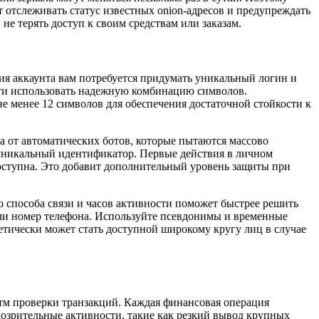
 отслеживать статус известных onion-адресов и предупреждать
не терять доступ к своим средствам или заказам.
ия аккаунта вам потребуется придумать уникальный логин и
ости использовать надежную комбинацию символов.
не менее 12 символов для обеспечения достаточной стойкости к
а от автоматических ботов, которые пытаются массово
 уникальный идентификатор. Первые действия в личном
оступна. Это добавит дополнительный уровень защиты при
о способа связи и часов активности поможет быстрее решить
или номер телефона. Используйте псевдонимы и временные
етически может стать доступной широкому кругу лиц в случае
итм проверки транзакций. Каждая финансовая операция
дозрительные активности, такие как резкий вывод крупных