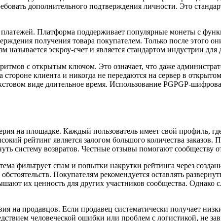
ребовать дополнительного подтверждения личности. Это стандарт
ь платежей. Платформа поддерживает популярные монеты с фун
верждения получения товара покупателем. Только после этого они
м называется эскроу-счет и является стандартом индустрии для 
ритмов с открытым ключом. Это означает, что даже администра
стороне клиента и никогда не передаются на сервер в открытом
кстовом виде длительное время. Использование PGPGP-шифрова
рия на площадке. Каждый пользователь имеет свой профиль, гд
сокий рейтинг является залогом большого количества заказов. 
уть систему возвратов. Честные отзывы помогают сообществу о
ема фильтрует спам и попытки накрутки рейтинга через создан
обстоятельств. Покупателям рекомендуется оставлять развернуты
ышают их ценность для других участников сообщества. Однако 
я на продавцов. Если продавец систематически получает низки
едствием человеческой ошибки или проблем с логистикой, не за