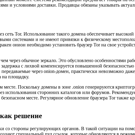
ми и условиями доставки. Продавцы обязаны указывать актуал
з сеть Tor. Использование такого домена обеспечивает высокий 
выми системами и не имеют привязки к физическому местополож
ракен онион необходимо установить браузер Tor на свое устрой
ем через обычное зеркало. Это обусловлено особенностями работ
 задержка с лихвой компенсируется повышенной безопасностью 
, передаваемые через onion-домен, практически невозможно да
 на площадку.
 месте. Поскольку домены в зоне .onion генерируются криптогр
 без использования сторонних каталогов или форумов. Рекоменд
 безопасном месте. Регулярное обновление браузера Tor также к
 как решение
и со стороны регулирующих органов. В такой ситуации на помо
оздают специальный пул ссылок, которые обновляются в режиме 