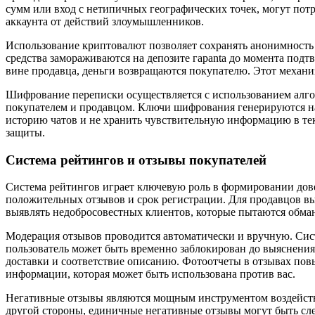
сумм или вход с нетипичных географических точек, могут пот
аккаунта от действий злоумышленников.
Использование криптовалют позволяет сохранять анонимност
средства замораживаются на депозите гарanta до момента подт
вине продавца, деньги возвращаются покупателю. Этот механиз
Шифрование переписки осуществляется с использованием алго
покупателем и продавцом. Ключи шифрования генерируются на 
историю чатов и не хранить чувствительную информацию в те
защиты.
Система рейтингов и отзывы покупателей
Система рейтингов играет ключевую роль в формировании дове
положительных отзывов и срок регистрации. Для продавцов вы
выявлять недобросовестных клиентов, которые пытаются обман
Модерация отзывов проводится автоматически и вручную. Сист
пользователь может быть временно заблокирован до выяснения 
доставки и соответствие описанию. Фотоотчеты в отзывах пов
информации, которая может быть использована против вас.
Негативные отзывы являются мощным инструментом воздействи
другой стороны, единичные негативные отзывы могут быть сл