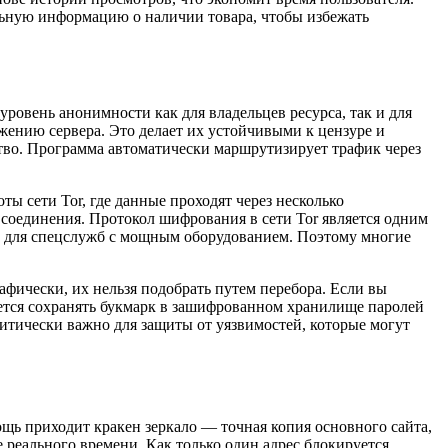
ьную информацию о наличии товара, чтобы избежать
уровень анонимности как для владельцев ресурса, так и для
ению сервера. Это делает их устойчивыми к цензуре и
ство. Программа автоматически маршрутизирует трафик через
ы сети Tor, где данные проходят через несколько
соединения. Протокол шифрования в сети Tor является одним
же для спецслужб с мощным оборудованием. Поэтому многие
афически, их нельзя подобрать путем перебора. Если вы
уется сохранять букмарк в зашифрованном хранилище паролей
ритически важно для защиты от уязвимостей, которые могут
щь приходит кракен зеркало — точная копия основного сайта,
реального времени. Как только один адрес блокируется,