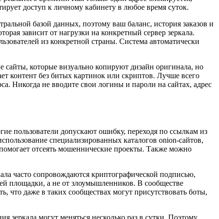
тирует доступ к личному кабинету в любое время суток.
тральной базой данных, поэтому ваш баланс, история заказов и
торая зависит от нагрузки на конкретный сервер зеркала.
ьзователей из конкретной страны. Система автоматически
 сайты, которые визуально копируют дизайн оригинала, но
ет контент без битых картинок или скриптов. Лучше всего
а. Никогда не вводите свои логины и пароли на сайтах, адрес
гие пользователи допускают ошибку, переходя по ссылкам из
спользование специализированных каталогов onion-сайтов,
 помогает отсеять мошеннические проекты. Также можно
ала часто сопровождаются криптографической подписью,
ей площадки, а не от злоумышленников. В сообществе
, что даже в таких сообществах могут присутствовать боты,
я зеркала могут меняться несколько раз в сутки. Поэтому