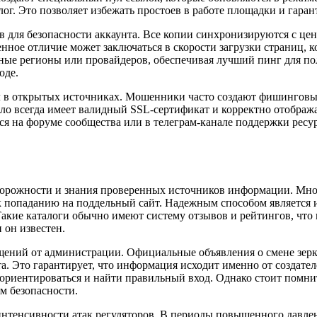
ог. Это позволяет избежать простоев в работе площадки и гаран
 для безопасности аккаунта. Все копии синхронизируются с цен
ное отличие может заключаться в скорости загрузки страниц, ко
ые регионы или провайдеров, обеспечивая лучший пинг для пол
оде.
л в открытых источниках. Мошенники часто создают фишинговые
ло всегда имеет валидный SSL-сертификат и корректно отобража
я на форуме сообщества или в телеграм-канале поддержки ресурс
сторожности и знания проверенных источников информации. Мно
 попаданию на поддельный сайт. Надежным способом является и
акие каталоги обычно имеют систему отзывов и рейтингов, что
 он известен.
ений от администрации. Официальные объявления о смене зерк
 Это гарантирует, что информация исходит именно от создател
риентироваться и найти правильный вход. Однако стоит помнить
м безопасности.
интенсивности атак регуляторов. В периоды повышенного давлени