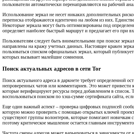
пользователи автоматически перенаправляются на рабочий анал
Использование зеркал не несет никаких дополнительных рисков
переписка отображаются идентично на любом из них. Единствен
Некоторые зеркала могут быть оптимизированы под определенн
определяет наиболее быстрый маршрут и предлагает его при вх
Пользователям следует быть внимательными при поиске зерка
направлены на кражу учетных данных. Настоящее кракен зерка
пользоваться списком официальных зеркал, который публикуетс
которых вызывает малейшие сомнения.
Поиск актуальных адресов в сети Tor
Поиск актуального адреса в даркнете требует определенной о
непроверенных чатов или комментариев. Это может привести к
которые верифицируют ресурсы перед добавлением в список. Т
воспользоваться поиском по хэш-сумме сертификата сайта, если
Еще один важный аспект – проверка цифровых подписей сообщ
которую можно проверить с помощью открытых ключей проекта.
существуют группы волонтеров, которые помогают новичкам со
поэтому критическое мышление остается главным инструменто
Частота смены адресов может варьироваться в зависимости от 