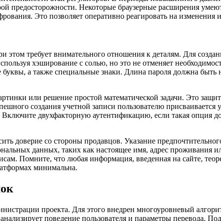
ерой предосторожности. Некоторые браузерные расширения умеют
рования. Это позволяет оперативно реагировать на изменения и 
и этом требует внимательного отношения к деталям. Для создан
используя хэширование с солью, но это не отменяет необходим
 буквы, а также специальные знаки. Длина пароля должна быть 
артинки или решение простой математической задачи. Это защит
успешного создания учетной записи пользователю присваивается
. Включите двухфакторную аутентификацию, если такая опция д
сить доверие со стороны продавцов. Указание предпочтительног
сональных данных, таких как настоящее имя, адрес проживания 
ам. Помните, что любая информация, введенная на сайте, теор
латформах минимальна.
лок
министрации проекта. Для этого внедрен многоуровневый алгор
 анализирует поведение пользователя и параметры перевода. По