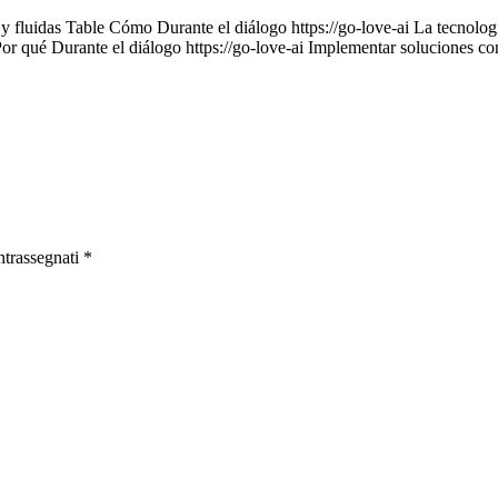
 y fluidas Table Cómo Durante el diálogo https://go-love-ai La tecnología
Por qué Durante el diálogo https://go-love-ai Implementar soluciones c
ntrassegnati
*