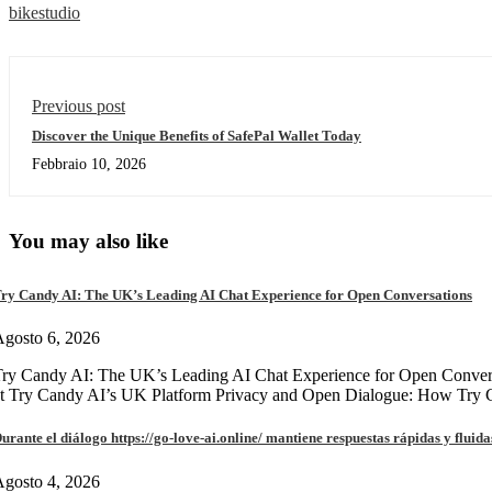
bikestudio
Previous post
Discover the Unique Benefits of SafePal Wallet Today
Febbraio 10, 2026
You may also like
ry Candy AI: The UK’s Leading AI Chat Experience for Open Conversations
gosto 6, 2026
ry Candy AI: The UK’s Leading AI Chat Experience for Open Convers
at Try Candy AI’s UK Platform Privacy and Open Dialogue: How Try
urante el diálogo https://go-love-ai.online/ mantiene respuestas rápidas y fluida
gosto 4, 2026