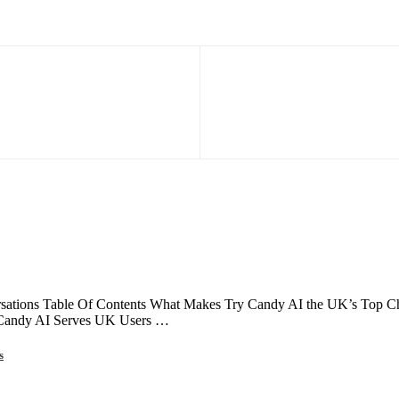
ations Table Of Contents What Makes Try Candy AI the UK’s Top Choi
 Candy AI Serves UK Users …
s