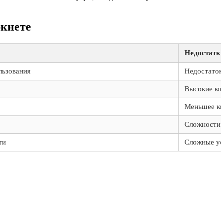
ркнете
Недостатк
льзования
Недостато
Высокие к
Меньшее ко
Сложности
ти
Сложные у