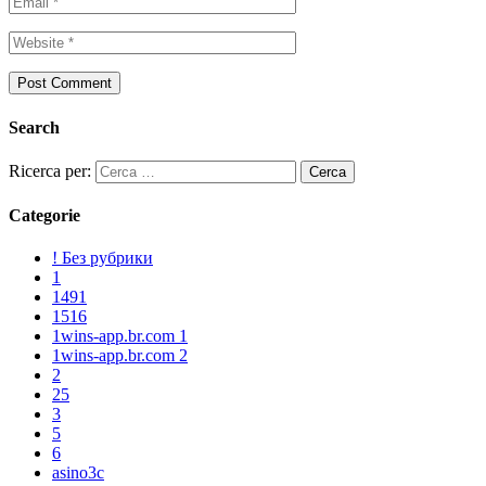
Search
Ricerca per:
Categorie
! Без рубрики
1
1491
1516
1wins-app.br.com 1
1wins-app.br.com 2
2
25
3
5
6
asino3c