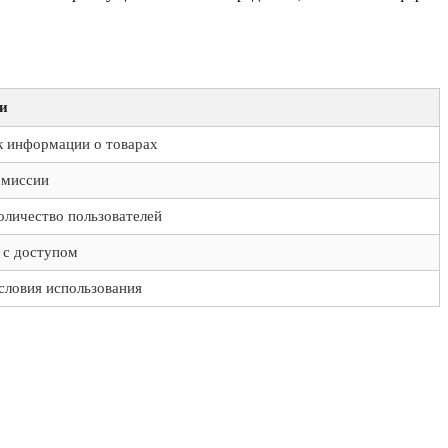
и
к информации о товарах
омиссии
личество пользователей
 с доступом
словия использования