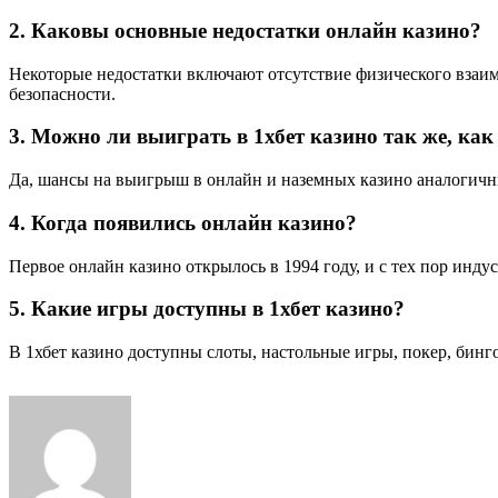
2. Каковы основные недостатки онлайн казино?
Некоторые недостатки включают отсутствие физического взаи
безопасности.
3. Можно ли выиграть в 1хбет казино так же, как
Да, шансы на выигрыш в онлайн и наземных казино аналогичны
4. Когда появились онлайн казино?
Первое онлайн казино открылось в 1994 году, и с тех пор индус
5. Какие игры доступны в 1хбет казино?
В 1хбет казино доступны слоты, настольные игры, покер, бинг