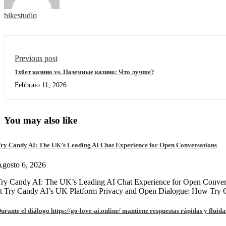
bikestudio
Previous post
1хбет казино vs. Наземные казино: Что лучше?
Febbraio 11, 2026
You may also like
ry Candy AI: The UK’s Leading AI Chat Experience for Open Conversations
gosto 6, 2026
ry Candy AI: The UK’s Leading AI Chat Experience for Open Convers
at Try Candy AI’s UK Platform Privacy and Open Dialogue: How Try
urante el diálogo https://go-love-ai.online/ mantiene respuestas rápidas y fluida