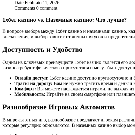
Date
Febbraio 11, 2026
Comments
0 comment
1хбет казино vs. Наземные казино: Что лучше?
В вопросе выбора между 1хбет казино и наземными казино, к
впечатления, и выбор зависит от личных вкусов и предпочтен
Доступность и Удобство
Одним из ключевых преимуществ 1хбет казино является его дос
казино требуют физического присутствия и могут быть доступн
Онлайн доступ:
1хбет казино доступно круглосуточно и 
Траты на дорогу:
Вам не нужно тратить время и деньги н
Комфорт:
Вы можете наслаждаться играми, не выходя из
Мобильность:
Играйте на своем смартфоне или планшет
Разнообразие Игровых Автоматов
В мире азартных игр, разнообразие предлагает игрокам разли
которые регулярно обновляются. В наземных казино выбор мож