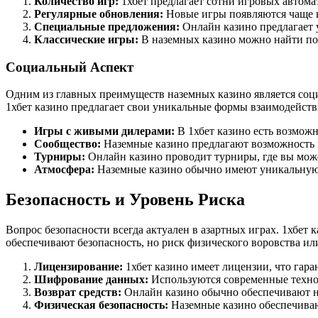
Количество игр:
1хбет предлагает сотни игровых автома
Регулярные обновления:
Новые игры появляются чаще в
Специальные предложения:
Онлайн казино предлагает 
Классические игры:
В наземных казино можно найти по
Социальный Аспект
Одним из главных преимуществ наземных казино является социа
1хбет казино предлагает свои уникальные формы взаимодейств
Игры с живыми дилерами:
В 1хбет казино есть возможн
Сообщество:
Наземные казино предлагают возможность 
Турниры:
Онлайн казино проводит турниры, где вы може
Атмосфера:
Наземные казино обычно имеют уникальную 
Безопасность и Уровень Риска
Вопрос безопасности всегда актуален в азартных играх. 1хбе
обеспечивают безопасность, но риск физического воровства и
Лицензирование:
1хбет казино имеет лицензии, что гара
Шифрование данных:
Используются современные техно
Возврат средств:
Онлайн казино обычно обеспечивают н
Физическая безопасность:
Наземные казино обеспечивают