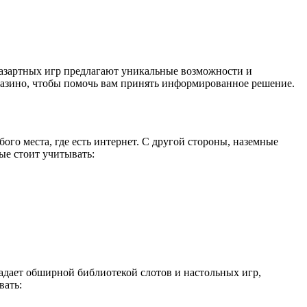
 азартных игр предлагают уникальные возможности и
 казино, чтобы помочь вам принять информированное решение.
ого места, где есть интернет. С другой стороны, наземные
ые стоит учитывать:
ладает обширной библиотекой слотов и настольных игр,
вать: