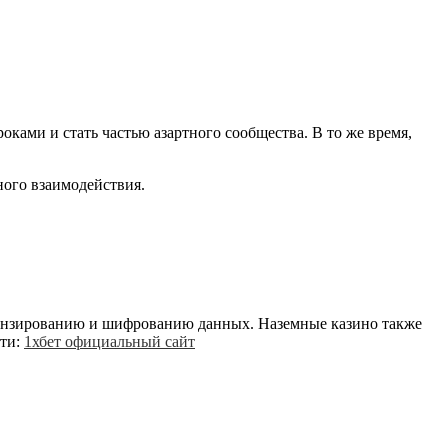
ками и стать частью азартного сообщества. В то же время,
ного взаимодействия.
лицензированию и шифрованию данных. Наземные казино также
сти:
1хбет официальный сайт