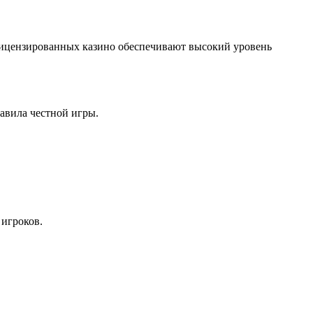
лицензированных казино обеспечивают высокий уровень
авила честной игры.
 игроков.