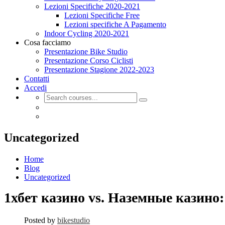
Lezioni Specifiche 2020-2021
Lezioni Specifiche Free
Lezioni specifiche A Pagamento
Indoor Cycling 2020-2021
Cosa facciamo
Presentazione Bike Studio
Presentazione Corso Ciclisti
Presentazione Stagione 2022-2023
Contatti
Accedi
Uncategorized
Home
Blog
Uncategorized
1хбет казино vs. Наземные казино
Posted by
bikestudio