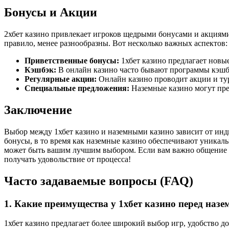
Бонусы и Акции
2хбет казино привлекает игроков щедрыми бонусами и акциями
правило, менее разнообразны. Вот несколько важных аспектов:
Приветственные бонусы:
1хбет казино предлагает новы
Кэшбэк:
В онлайн казино часто бывают программы кэшб
Регулярные акции:
Онлайн казино проводит акции и ту
Специальные предложения:
Наземные казино могут пре
Заключение
Выбор между 1хбет казино и наземными казино зависит от инд
бонусы, в то время как наземные казино обеспечивают уникал
может быть вашим лучшим выбором. Если вам важно общение и 
получать удовольствие от процесса!
Часто задаваемые вопросы (FAQ)
1. Какие преимущества у 1хбет казино перед наз
1хбет казино предлагает более широкий выбор игр, удобство до