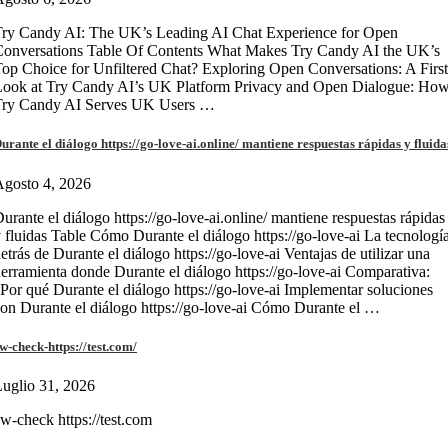
ry Candy AI: The UK’s Leading AI Chat Experience for Open
onversations Table Of Contents What Makes Try Candy AI the UK’s
op Choice for Unfiltered Chat? Exploring Open Conversations: A First
Look at Try Candy AI’s UK Platform Privacy and Open Dialogue: Ho
Try Candy AI Serves UK Users …
urante el diálogo https://go-love-ai.online/ mantiene respuestas rápidas y fluida
gosto 4, 2026
urante el diálogo https://go-love-ai.online/ mantiene respuestas rápidas
 fluidas Table Cómo Durante el diálogo https://go-love-ai La tecnologí
etrás de Durante el diálogo https://go-love-ai Ventajas de utilizar una
erramienta donde Durante el diálogo https://go-love-ai Comparativa:
Por qué Durante el diálogo https://go-love-ai Implementar soluciones
on Durante el diálogo https://go-love-ai Cómo Durante el …
w-check-https://test.com/
uglio 31, 2026
w-check https://test.com