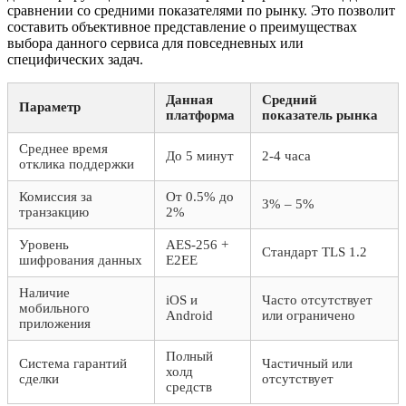
сравнении со средними показателями по рынку. Это позволит
составить объективное представление о преимуществах
выбора данного сервиса для повседневных или
специфических задач.
Данная
Средний
Параметр
платформа
показатель рынка
Среднее время
До 5 минут
2-4 часа
отклика поддержки
Комиссия за
От 0.5% до
3% – 5%
транзакцию
2%
Уровень
AES-256 +
Стандарт TLS 1.2
шифрования данных
E2EE
Наличие
iOS и
Часто отсутствует
мобильного
Android
или ограничено
приложения
Полный
Система гарантий
Частичный или
холд
сделки
отсутствует
средств