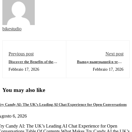
bikestudio
Previous post
Next post
Discover the Benefits of the
Вывод выигрышей в тенге
SafePal Wallet Today
без конвертации при игре в
Febbraio 17, 2026
Febbraio 17, 2026
Aviator на Pin Up KZ
You may also like
ry Candy AI: The UK’s Leading AI Chat Experience for Open Conversations
gosto 6, 2026
ry Candy AI: The UK’s Leading AI Chat Experience for Open
onversations Table Of Contents What Makes Try Candy AI the UK’s