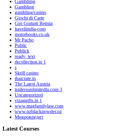
Gambliing
Gambling
gambling/casino
Giochi di Carte
Giri Gratuiti Betista
haveliindia-com
motorbooks.co.uk
Mr Pacho
Public
Publick
ready_text
rkcollection.in 1
s
Skrill casino
thaicrate.in
The Latest Austria
trailersunlimitedla.com 3
Uncategorized
vizaggifts.in 1
www.magfamilylaw.com
www.nzblackpowder.nz
Микрокредит
Latest Courses