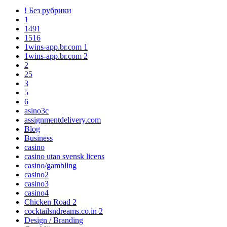
! Без рубрики
1
1491
1516
1wins-app.br.com 1
1wins-app.br.com 2
2
25
3
5
6
asino3c
assignmentdelivery.com
Blog
Business
casino
casino utan svensk licens
casino/gambling
casino2
casino3
casino4
Chicken Road 2
cocktailsndreams.co.in 2
Design / Branding