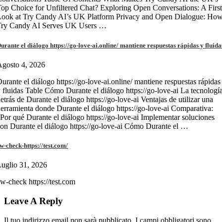
op Choice for Unfiltered Chat? Exploring Open Conversations: A First
Look at Try Candy AI’s UK Platform Privacy and Open Dialogue: Ho
Try Candy AI Serves UK Users …
urante el diálogo https://go-love-ai.online/ mantiene respuestas rápidas y fluida
gosto 4, 2026
urante el diálogo https://go-love-ai.online/ mantiene respuestas rápidas
 fluidas Table Cómo Durante el diálogo https://go-love-ai La tecnologí
etrás de Durante el diálogo https://go-love-ai Ventajas de utilizar una
erramienta donde Durante el diálogo https://go-love-ai Comparativa:
Por qué Durante el diálogo https://go-love-ai Implementar soluciones
on Durante el diálogo https://go-love-ai Cómo Durante el …
w-check-https://test.com/
uglio 31, 2026
w-check https://test.com
Leave A Reply
Il tuo indirizzo email non sarà pubblicato.
I campi obbligatori sono