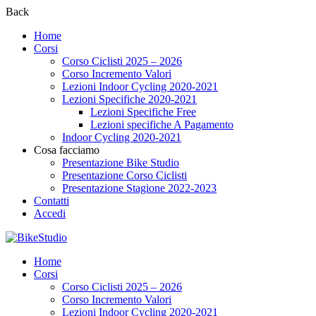
Back
Home
Corsi
Corso Ciclisti 2025 – 2026
Corso Incremento Valori
Lezioni Indoor Cycling 2020-2021
Lezioni Specifiche 2020-2021
Lezioni Specifiche Free
Lezioni specifiche A Pagamento
Indoor Cycling 2020-2021
Cosa facciamo
Presentazione Bike Studio
Presentazione Corso Ciclisti
Presentazione Stagione 2022-2023
Contatti
Accedi
Home
Corsi
Corso Ciclisti 2025 – 2026
Corso Incremento Valori
Lezioni Indoor Cycling 2020-2021