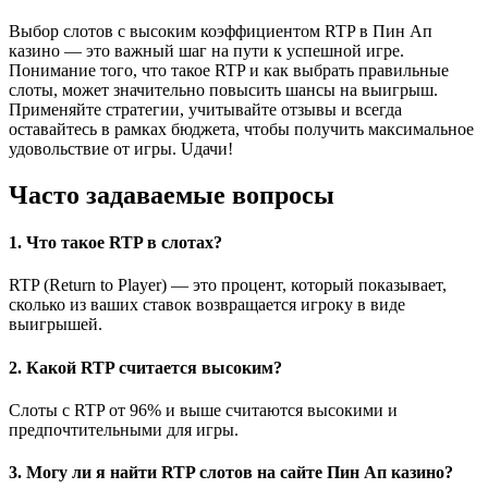
Выбор слотов с высоким коэффициентом RTP в Пин Ап
казино — это важный шаг на пути к успешной игре.
Понимание того, что такое RTP и как выбрать правильные
слоты, может значительно повысить шансы на выигрыш.
Применяйте стратегии, учитывайте отзывы и всегда
оставайтесь в рамках бюджета, чтобы получить максимальное
удовольствие от игры. Uдачи!
Часто задаваемые вопросы
1. Что такое RTP в слотах?
RTP (Return to Player) — это процент, который показывает,
сколько из ваших ставок возвращается игроку в виде
выигрышей.
2. Какой RTP считается высоким?
Слоты с RTP от 96% и выше считаются высокими и
предпочтительными для игры.
3. Могу ли я найти RTP слотов на сайте Пин Ап казино?