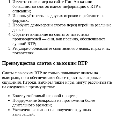
Изучите список игр на сайте Пин Ап казино —
большинство слотов имеют информацию о RTP в
описании;
Используйте отзывы других игроков и рейтинги на
форумах;
Пробуйте демо-версии слотов перед игрой на реальные
деньги;
Обратите внимание на слоты от известных
производителей — они, как правило, обеспечивают
лучший RTP;
Регулярно обновляйте свои знания о новых играх и их
показателях.
Преимущества слотов с высоким RTP
Слоты с высоким RTP не только повышают шансы на
выигрыш, но и обеспечивают более приятные игровые
ощущения. Игроки, выбирая такие игры, могут рассчитывать
на следующие преимущества:
Более устойчивый игровой процесс;
Поддержание банкролла на протяжении более
длительного времени;
Увеличенные шансы на получение крупных
выигрышей;