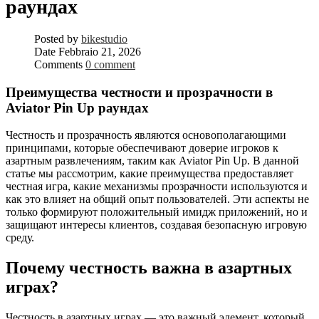
раундах
Posted by
bikestudio
Date
Febbraio 21, 2026
Comments
0 comment
Преимущества честности и прозрачности в
Aviator Pin Up раундах
Честность и прозрачность являются основополагающими
принципами, которые обеспечивают доверие игроков к
азартным развлечениям, таким как Aviator Pin Up. В данной
статье мы рассмотрим, какие преимущества предоставляет
честная игра, какие механизмы прозрачности используются и
как это влияет на общий опыт пользователей. Эти аспекты не
только формируют положительный имидж приложений, но и
защищают интересы клиентов, создавая безопасную игровую
среду.
Почему честность важна в азартных
играх?
Честность в азартных играх — это важный элемент, который