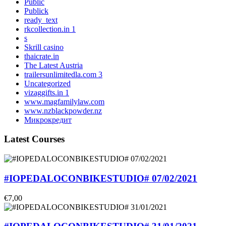
Public
Publick
ready_text
rkcollection.in 1
s
Skrill casino
thaicrate.in
The Latest Austria
trailersunlimitedla.com 3
Uncategorized
vizaggifts.in 1
www.magfamilylaw.com
www.nzblackpowder.nz
Микрокредит
Latest Courses
#IOPEDALOCONBIKESTUDIO# 07/02/2021
€7,00