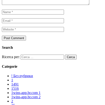
Search
Ricerca per:
Categorie
! Без рубрики
1
1491
1516
1wins-app.br.com 1
1wins-app.br.com 2
2