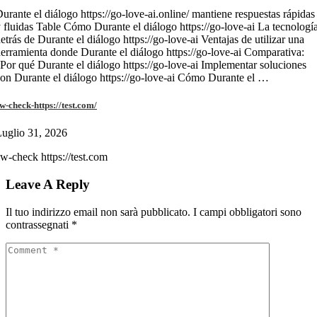
urante el diálogo https://go-love-ai.online/ mantiene respuestas rápidas
 fluidas Table Cómo Durante el diálogo https://go-love-ai La tecnologí
etrás de Durante el diálogo https://go-love-ai Ventajas de utilizar una
erramienta donde Durante el diálogo https://go-love-ai Comparativa:
Por qué Durante el diálogo https://go-love-ai Implementar soluciones
on Durante el diálogo https://go-love-ai Cómo Durante el …
w-check-https://test.com/
uglio 31, 2026
w-check https://test.com
Leave A Reply
Il tuo indirizzo email non sarà pubblicato.
I campi obbligatori sono
contrassegnati
*