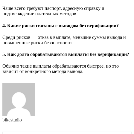
Чаще всего требуют паспорт, адресную справку и
подтверждение платежных методов.
4. Какие риски связаны с выводом без верификации?
Среди рисков — отказ в выплате, меньшие суммы вывода и
повышенные риски безопасности.
5. Как долго обрабатываются выплаты без верификации?
Обычно такие выплаты обрабатываются быстрее, но это
зависит от конкретного метода вывода.
bikestudio