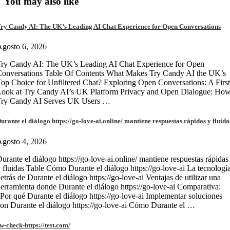
You may also like
ry Candy AI: The UK’s Leading AI Chat Experience for Open Conversations
gosto 6, 2026
ry Candy AI: The UK’s Leading AI Chat Experience for Open
onversations Table Of Contents What Makes Try Candy AI the UK’s
op Choice for Unfiltered Chat? Exploring Open Conversations: A First
Look at Try Candy AI’s UK Platform Privacy and Open Dialogue: Ho
Try Candy AI Serves UK Users …
urante el diálogo https://go-love-ai.online/ mantiene respuestas rápidas y fluida
gosto 4, 2026
urante el diálogo https://go-love-ai.online/ mantiene respuestas rápidas
 fluidas Table Cómo Durante el diálogo https://go-love-ai La tecnologí
etrás de Durante el diálogo https://go-love-ai Ventajas de utilizar una
erramienta donde Durante el diálogo https://go-love-ai Comparativa:
Por qué Durante el diálogo https://go-love-ai Implementar soluciones
on Durante el diálogo https://go-love-ai Cómo Durante el …
w-check-https://test.com/