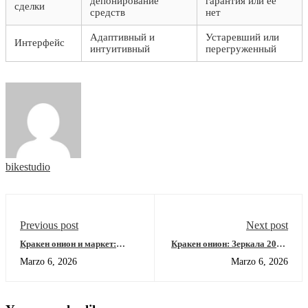
депонирование
гарантия или её
сделки
средств
нет
Адаптивный и
Устаревший или
Интерфейс
интуитивный
перегруженный
bikestudio
Previous post
Next post
Кракен онион и маркет:
Кракен онион: Зеркала 2025,
рабочие зеркала, вход и
Вход на Площадку и
Marzo 6, 2026
Marzo 6, 2026
обзор 2026
Функциональные
Возможности