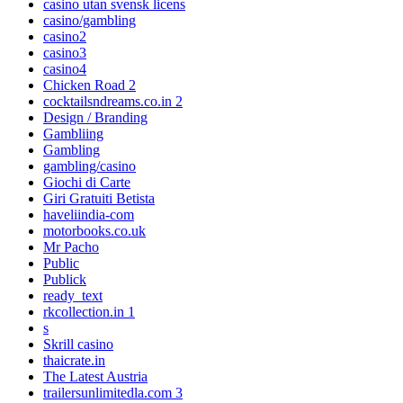
casino utan svensk licens
casino/gambling
casino2
casino3
casino4
Chicken Road 2
cocktailsndreams.co.in 2
Design / Branding
Gambliing
Gambling
gambling/casino
Giochi di Carte
Giri Gratuiti Betista
haveliindia-com
motorbooks.co.uk
Mr Pacho
Public
Publick
ready_text
rkcollection.in 1
s
Skrill casino
thaicrate.in
The Latest Austria
trailersunlimitedla.com 3