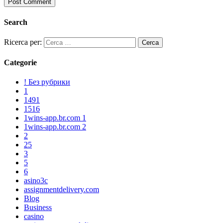
Search
Ricerca per:
Categorie
! Без рубрики
1
1491
1516
1wins-app.br.com 1
1wins-app.br.com 2
2
25
3
5
6
asino3c
assignmentdelivery.com
Blog
Business
casino