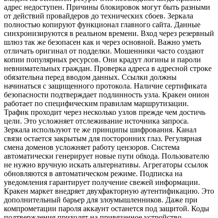
адрес недоступен. Причины блокировок могут быть разными
от действий провайдеров до технических сбоев. Зеркала
полностью копируют функционал главного сайта. Данные
синхронизируются в реальном времени. Вход через резервный
шлюз так же безопасен как и через основной. Важно уметь
отличать оригинал от подделки. Мошенники часто создают
копии популярных ресурсов. Они крадут логины и пароли
невнимательных граждан. Проверка адреса в адресной строке
обязательна перед вводом данных. Ссылки должны
начинаться с защищенного протокола. Наличие сертификата
безопасности подтверждает подлинность узла. Кракен онион
работает по специфическим правилам маршрутизации.
Трафик проходит через несколько узлов прежде чем достичь
цели. Это усложняет отслеживание источника запроса.
Зеркала используют те же принципы шифрования. Канал
связи остается закрытым для посторонних глаз. Регулярная
смена доменов усложняет работу цензоров. Система
автоматически генерирует новые пути обхода. Пользователю
не нужно вручную искать альтернативы. Агрегаторы ссылок
обновляются в автоматическом режиме. Подписка на
уведомления гарантирует получение свежей информации.
Кракен маркет внедряет двухфакторную аутентификацию. Это
дополнительный барьер для злоумышленников. Даже при
компрометации пароля аккаунт останется под защитой. Коды
подтверждения приходят на привязанное устройство.