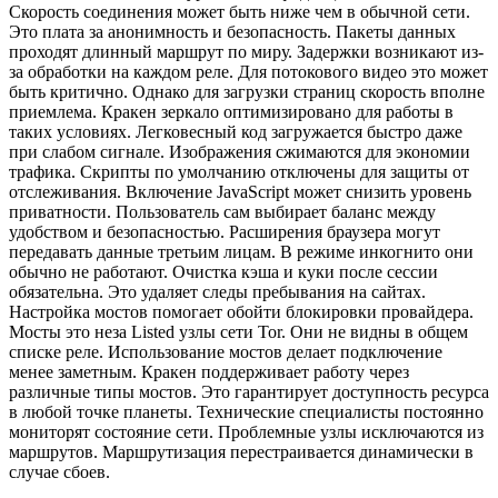
Скорость соединения может быть ниже чем в обычной сети.
Это плата за анонимность и безопасность. Пакеты данных
проходят длинный маршрут по миру. Задержки возникают из-
за обработки на каждом реле. Для потокового видео это может
быть критично. Однако для загрузки страниц скорость вполне
приемлема. Кракен зеркало оптимизировано для работы в
таких условиях. Легковесный код загружается быстро даже
при слабом сигнале. Изображения сжимаются для экономии
трафика. Скрипты по умолчанию отключены для защиты от
отслеживания. Включение JavaScript может снизить уровень
приватности. Пользователь сам выбирает баланс между
удобством и безопасностью. Расширения браузера могут
передавать данные третьим лицам. В режиме инкогнито они
обычно не работают. Очистка кэша и куки после сессии
обязательна. Это удаляет следы пребывания на сайтах.
Настройка мостов помогает обойти блокировки провайдера.
Мосты это неза Listed узлы сети Tor. Они не видны в общем
списке реле. Использование мостов делает подключение
менее заметным. Кракен поддерживает работу через
различные типы мостов. Это гарантирует доступность ресурса
в любой точке планеты. Технические специалисты постоянно
мониторят состояние сети. Проблемные узлы исключаются из
маршрутов. Маршрутизация перестраивается динамически в
случае сбоев.