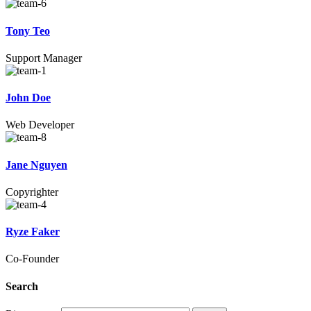
Tony Teo
Support Manager
John Doe
Web Developer
Jane Nguyen
Copyrighter
Ryze Faker
Co-Founder
Search