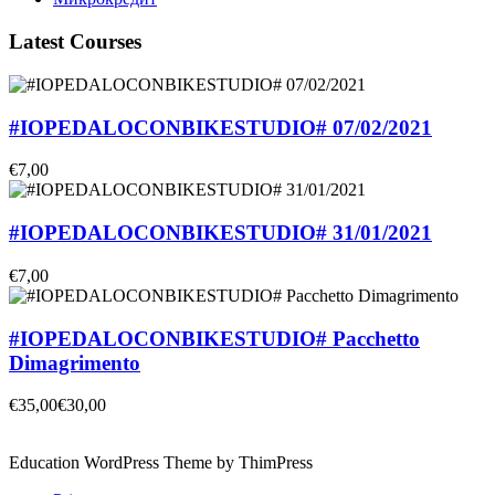
Latest Courses
#IOPEDALOCONBIKESTUDIO# 07/02/2021
€7,00
#IOPEDALOCONBIKESTUDIO# 31/01/2021
€7,00
#IOPEDALOCONBIKESTUDIO# Pacchetto
Dimagrimento
€35,00
€30,00
Education WordPress Theme by ThimPress