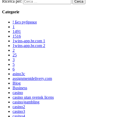
Ricerca per:
Categorie
! Без рубрики
1
1491
1516
1wins-app.br.com 1
1wins-app.br.com 2
2
25
3
5
6
asino3c
assignmentdelivery.com
Blog
Business
casino
casino utan svensk licens
casino/gambling
casino2
casino3
casino4