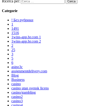
Ricerca per:
Categorie
! Без рубрики
1
1491
1516
1wins-app.br.com 1
1wins-app.br.com 2
2
25
3
5
6
asino3c
assignmentdelivery.com
Blog
Business
casino
casino utan svensk licens
casino/gambling
casino2
casino3
casino4