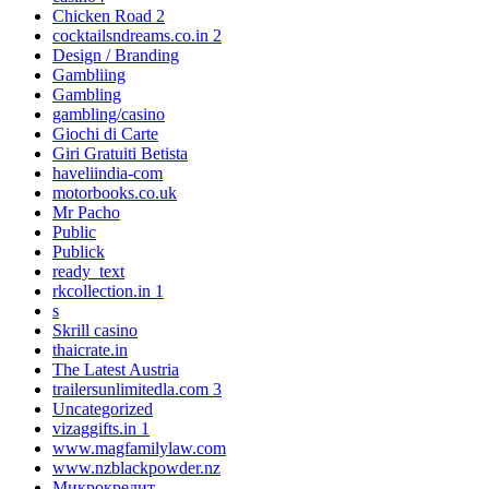
Chicken Road 2
cocktailsndreams.co.in 2
Design / Branding
Gambliing
Gambling
gambling/casino
Giochi di Carte
Giri Gratuiti Betista
haveliindia-com
motorbooks.co.uk
Mr Pacho
Public
Publick
ready_text
rkcollection.in 1
s
Skrill casino
thaicrate.in
The Latest Austria
trailersunlimitedla.com 3
Uncategorized
vizaggifts.in 1
www.magfamilylaw.com
www.nzblackpowder.nz
Микрокредит