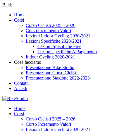
Back
Home
Corsi
Corso Ciclisti 2025 – 2026
Corso Incremento Valori
Lezioni Indoor Cycling 2020-2021
Lezioni Specifiche 2020-2021
Lezioni Specifiche Free
Lezioni specifiche A Pagamento
Indoor Cycling 2020-2021
Cosa facciamo
Presentazione Bike Studio
Presentazione Corso Ciclisti
Presentazione Stagione 2022-2023
Contatti
Accedi
Home
Corsi
Corso Ciclisti 2025 – 2026
Corso Incremento Valori
Lezioni Indoor Cycling 2020-2021