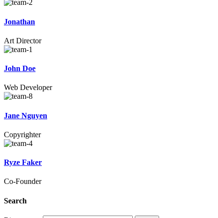
Jonathan
Art Director
John Doe
Web Developer
Jane Nguyen
Copyrighter
Ryze Faker
Co-Founder
Search