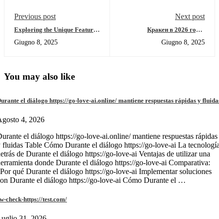
Previous post
Next post
Exploring the Unique Features
Кракен в 2026 году:
of Solscan for Crypto Traders
Актуальные зеркала,
Giugno 8, 2025
Giugno 8, 2025
безопасный вход и гид по
онион
You may also like
urante el diálogo https://go-love-ai.online/ mantiene respuestas rápidas y fluida
gosto 4, 2026
urante el diálogo https://go-love-ai.online/ mantiene respuestas rápidas
 fluidas Table Cómo Durante el diálogo https://go-love-ai La tecnologí
etrás de Durante el diálogo https://go-love-ai Ventajas de utilizar una
erramienta donde Durante el diálogo https://go-love-ai Comparativa:
Por qué Durante el diálogo https://go-love-ai Implementar soluciones
on Durante el diálogo https://go-love-ai Cómo Durante el …
w-check-https://test.com/
uglio 31, 2026