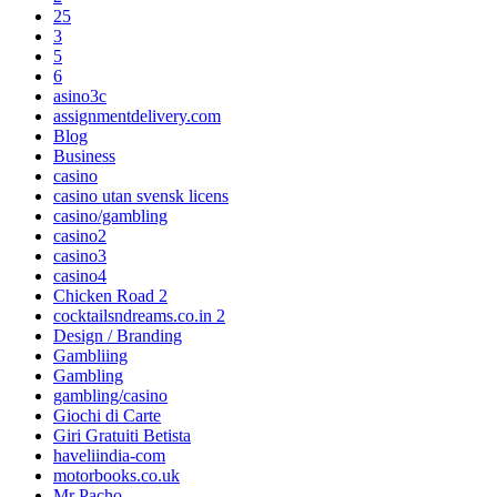
25
3
5
6
asino3c
assignmentdelivery.com
Blog
Business
casino
casino utan svensk licens
casino/gambling
casino2
casino3
casino4
Chicken Road 2
cocktailsndreams.co.in 2
Design / Branding
Gambliing
Gambling
gambling/casino
Giochi di Carte
Giri Gratuiti Betista
haveliindia-com
motorbooks.co.uk
Mr Pacho