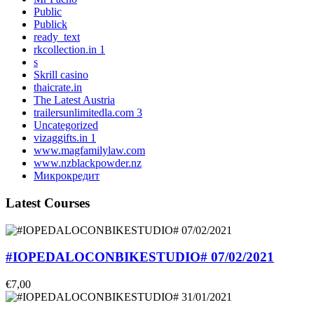
Public
Publick
ready_text
rkcollection.in 1
s
Skrill casino
thaicrate.in
The Latest Austria
trailersunlimitedla.com 3
Uncategorized
vizaggifts.in 1
www.magfamilylaw.com
www.nzblackpowder.nz
Микрокредит
Latest Courses
#IOPEDALOCONBIKESTUDIO# 07/02/2021
€7,00