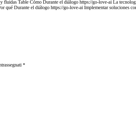
 y fluidas Table Cómo Durante el diálogo https://go-love-ai La tecnología
Por qué Durante el diálogo https://go-love-ai Implementar soluciones c
ntrassegnati
*