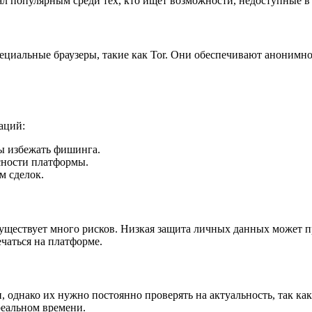
л популярным среди тех, кто ищет возможности, недоступные в
пециальные браузеры, такие как Tor. Они обеспечивают анонимн
аций:
бы избежать фишинга.
сности платформы.
м сделок.
 существует много рисков. Низкая защита личных данных может 
чаться на платформе.
, однако их нужно постоянно проверять на актуальность, так ка
реальном времени.