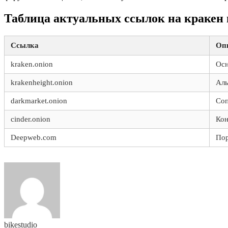
Таблица актуальных ссылок на кракен
Ссылка
Оп
kraken.onion
Осн
krakenheight.onion
Аль
darkmarket.onion
Соп
cinder.onion
Кон
Deepweb.com
Пор
bikestudio