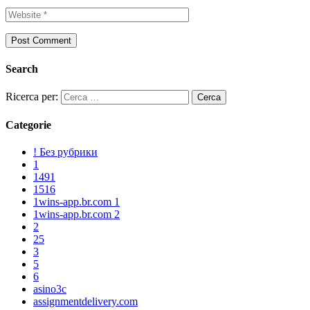
Search
Ricerca per:
Categorie
! Без рубрики
1
1491
1516
1wins-app.br.com 1
1wins-app.br.com 2
2
25
3
5
6
asino3c
assignmentdelivery.com