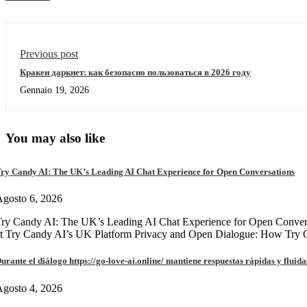
Previous post
Кракен даркнет: как безопасно пользоваться в 2026 году
Gennaio 19, 2026
You may also like
ry Candy AI: The UK’s Leading AI Chat Experience for Open Conversations
gosto 6, 2026
ry Candy AI: The UK’s Leading AI Chat Experience for Open Convers
at Try Candy AI’s UK Platform Privacy and Open Dialogue: How Try
urante el diálogo https://go-love-ai.online/ mantiene respuestas rápidas y fluida
gosto 4, 2026