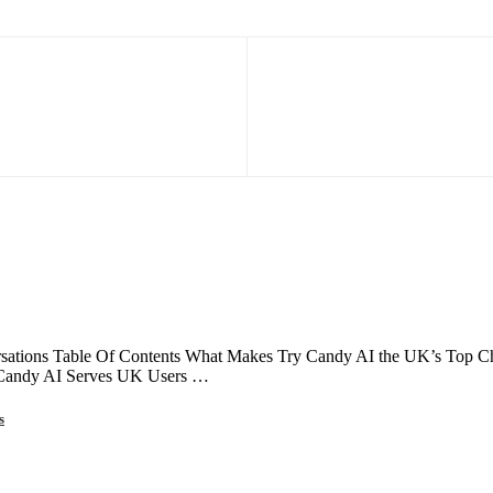
ations Table Of Contents What Makes Try Candy AI the UK’s Top Choi
 Candy AI Serves UK Users …
s