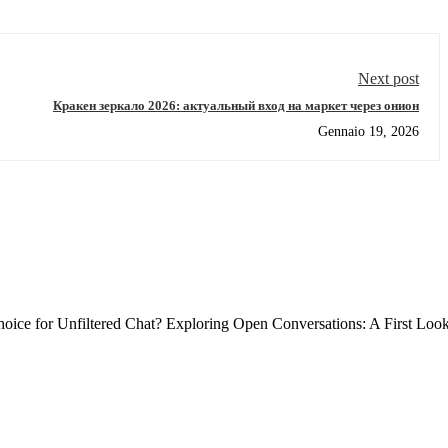
Next post
Кракен зеркало 2026: актуальный вход на маркет через онион
Gennaio 19, 2026
ce for Unfiltered Chat? Exploring Open Conversations: A First Loo