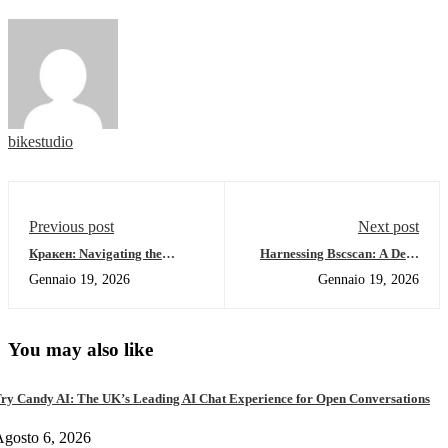
bikestudio
Previous post
Next post
Кракен: Navigating the
Harnessing Bscscan: A Deep
Darknet Safely in 2026
Dive into Blockchain Tracking
Gennaio 19, 2026
Gennaio 19, 2026
You may also like
ry Candy AI: The UK’s Leading AI Chat Experience for Open Conversations
gosto 6, 2026