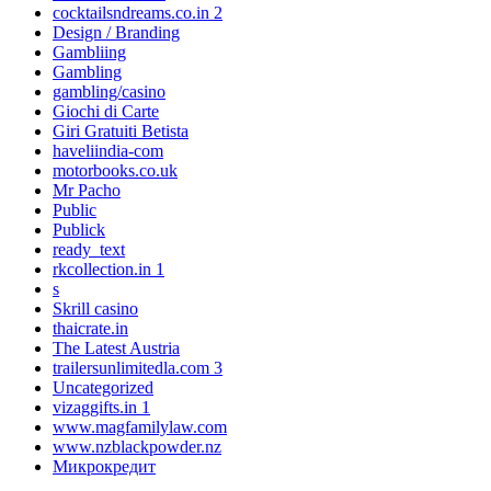
cocktailsndreams.co.in 2
Design / Branding
Gambliing
Gambling
gambling/casino
Giochi di Carte
Giri Gratuiti Betista
haveliindia-com
motorbooks.co.uk
Mr Pacho
Public
Publick
ready_text
rkcollection.in 1
s
Skrill casino
thaicrate.in
The Latest Austria
trailersunlimitedla.com 3
Uncategorized
vizaggifts.in 1
www.magfamilylaw.com
www.nzblackpowder.nz
Микрокредит