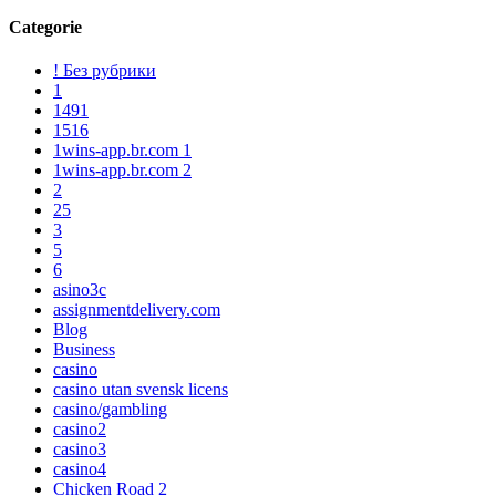
Categorie
! Без рубрики
1
1491
1516
1wins-app.br.com 1
1wins-app.br.com 2
2
25
3
5
6
asino3c
assignmentdelivery.com
Blog
Business
casino
casino utan svensk licens
casino/gambling
casino2
casino3
casino4
Chicken Road 2