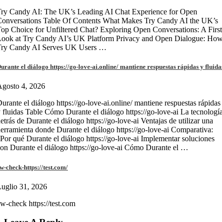
ry Candy AI: The UK’s Leading AI Chat Experience for Open
onversations Table Of Contents What Makes Try Candy AI the UK’s
op Choice for Unfiltered Chat? Exploring Open Conversations: A First
Look at Try Candy AI’s UK Platform Privacy and Open Dialogue: Ho
Try Candy AI Serves UK Users …
urante el diálogo https://go-love-ai.online/ mantiene respuestas rápidas y fluida
gosto 4, 2026
urante el diálogo https://go-love-ai.online/ mantiene respuestas rápidas
 fluidas Table Cómo Durante el diálogo https://go-love-ai La tecnologí
etrás de Durante el diálogo https://go-love-ai Ventajas de utilizar una
erramienta donde Durante el diálogo https://go-love-ai Comparativa:
Por qué Durante el diálogo https://go-love-ai Implementar soluciones
on Durante el diálogo https://go-love-ai Cómo Durante el …
w-check-https://test.com/
uglio 31, 2026
w-check https://test.com